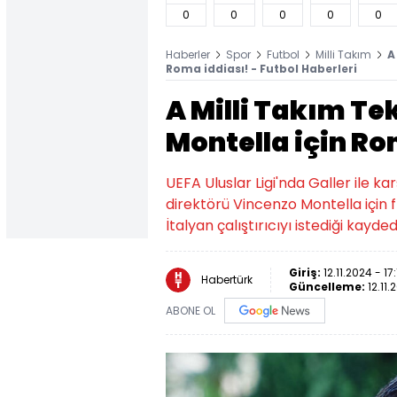
0
0
0
0
0
Haberler
Spor
Futbol
Milli Takım
A
Roma iddiası! - Futbol Haberleri
A Milli Takım Te
Montella için Ro
UEFA Uluslar Ligi'nda Galler ile ka
direktörü Vincenzo Montella için f
İtalyan çalıştırıcıyı istediği kaydedi
Giriş:
12.11.2024 - 17:
Habertürk
Güncelleme:
12.11.
ABONE OL