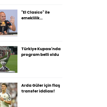
"El Clasico" ile
emeklilik
kutlayacak
Türkiye Kupası'nda
program belli oldu
Arda Güler için flaş
transfer iddiası!