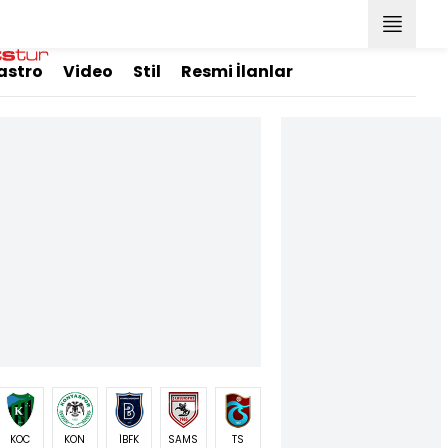
astro
Video
Stil
Resmi İlanlar
KOC
KON
İBFK
SAMS
TS