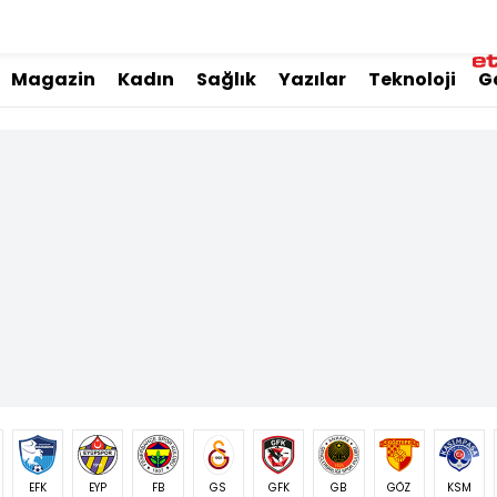
Magazin
Kadın
Sağlık
Yazılar
Teknoloji
G
EFK
EYP
FB
GS
GFK
GB
GÖZ
KSM