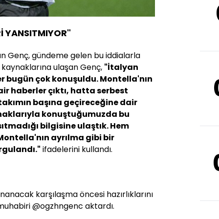
İ YANSITMIYOR"
n Genç, gündeme gelen bu iddialarla
 TFF kaynaklarına ulaşan Genç,
"İtalyan
er bugün çok konuşuldu. Montella'nın
r haberler çıktı, hatta serbest
takımın başına geçireceğine dair
aynaklarıyla konuştuğumuzda bu
ıtmadığı bilgisine ulaştık. Hem
ntella'nın ayrılma gibi bir
rgulandı."
ifadelerini kullandı.
oynanacak karşılaşma öncesi hazırlıklarını
 muhabiri
@ogzhngenc
aktardı.