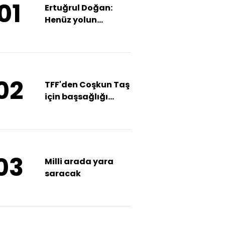
01
Ertuğrul Doğan:
Henüz yolun
başındayız
02
TFF'den Coşkun Taş
için başsağlığı
mesajı
03
Milli arada yara
saracak