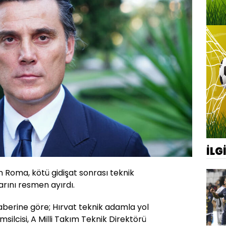
İLG
en Roma, kötü gidişat sonrası teknik
larını resmen ayırdı.
aberine göre; Hırvat teknik adamla yol
silcisi, A Milli Takım Teknik Direktörü