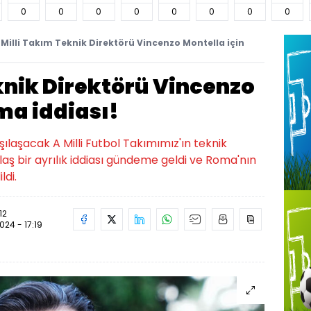
0
0
0
0
0
0
0
0
 Milli Takım Teknik Direktörü Vincenzo Montella için
knik Direktörü Vincenzo
ma iddiası!
rşılaşacak A Milli Futbol Takımımız'ın teknik
laş bir ayrılık iddiası gündeme geldi ve Roma'nın
ldi.
12
2024 - 17:19