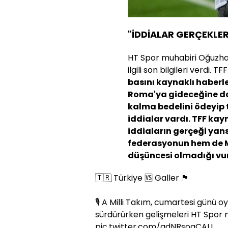
"İDDİALAR GERÇEKLER
HT Spor muhabiri Oğuzha
ilgili son bilgileri verdi.
basını kaynaklı haberl
Roma'ya gideceğine dai
kalma bedelini ödeyip 
iddialar vardı. TFF k
iddiaların gerçeği yans
federasyonun hem de Mo
düşüncesi olmadığı vu
🇹🇷 Türkiye 🆚 Galler 🏴󠁧󠁢󠁷󠁬󠁳󠁿
🎙️ A Milli Takım, cumartesi günü 
sürdürürken gelişmeleri HT Spor
pic.twitter.com/qdNRsoqCAU