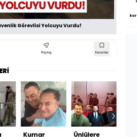
kor
venlik Görevlisi Yolcuyu Vurdu!
Paylaş
Favoriler
ERİ
ı
Kumar
Ünlülere
Erbi