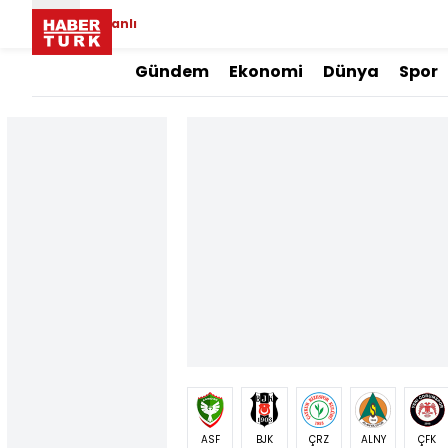
Canlı
Gündem
Ekonomi
Dünya
Spor
ASF
BJK
ÇRZ
ALNY
ÇFK