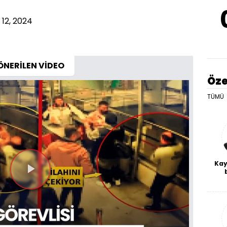
12, 2024
ÖNERİLEN VİDEO
Öze
TÜMÜ
Kay
Videoyu
De
haf
a
Oynat
bl