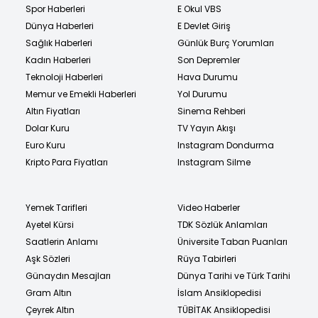
Spor Haberleri
E Okul VBS
Dünya Haberleri
E Devlet Giriş
Sağlık Haberleri
Günlük Burç Yorumları
Kadın Haberleri
Son Depremler
Teknoloji Haberleri
Hava Durumu
Memur ve Emekli Haberleri
Yol Durumu
Altın Fiyatları
Sinema Rehberi
Dolar Kuru
TV Yayın Akışı
Euro Kuru
Instagram Dondurma
Kripto Para Fiyatları
Instagram Silme
Yemek Tarifleri
Video Haberler
Ayetel Kürsi
TDK Sözlük Anlamları
Saatlerin Anlamı
Üniversite Taban Puanları
Aşk Sözleri
Rüya Tabirleri
Günaydın Mesajları
Dünya Tarihi ve Türk Tarihi
Gram Altın
İslam Ansiklopedisi
Çeyrek Altın
TÜBİTAK Ansiklopedisi