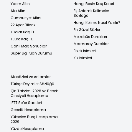
Yarım Altın
Hangi Besin Kaç Kalori
Ata Altın
Eş Anlamlı Kelimeler
Sözlüğü
Cumhuriyet Altını
Hangi Kelime Nasıl Yazılır?
22 Ayar Bilezik
En Güzel Sözler
1 Dolar Kaç TL
Metrobüs Durakları
1 Euro Kaç TL
Marmaray Durakları
Canlı Maç Sonuçları
Erkek İsimleri
Süper Lig Puan Durumu
Kız İsimleri
Atasözleri ve Anlamları
Türkçe Deyimler Sözlüğü
Çin Takvimi 2026 ve Bebek
Cinsiyeti Hesaplama
İETT Sefer Saatleri
Gebelik Hesaplama
Yükselen Burç Hesaplama
2026
Yüzde Hesaplama