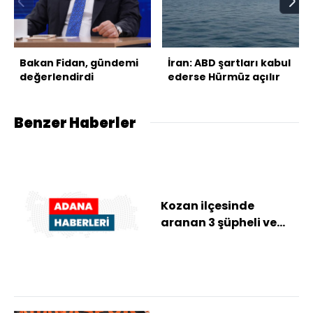
Bakan Fidan, gündemi
İran: ABD şartları kabul
değerlendirdi
ederse Hürmüz açılır
Benzer Haberler
Kozan ilçesinde
aranan 3 şüpheli ve
firari 3 hükümlü
yakalandı