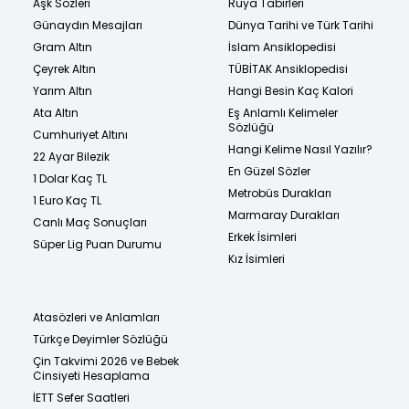
Aşk Sözleri
Rüya Tabirleri
Günaydın Mesajları
Dünya Tarihi ve Türk Tarihi
Gram Altın
İslam Ansiklopedisi
Çeyrek Altın
TÜBİTAK Ansiklopedisi
Yarım Altın
Hangi Besin Kaç Kalori
Ata Altın
Eş Anlamlı Kelimeler
Sözlüğü
Cumhuriyet Altını
Hangi Kelime Nasıl Yazılır?
22 Ayar Bilezik
En Güzel Sözler
1 Dolar Kaç TL
Metrobüs Durakları
1 Euro Kaç TL
Marmaray Durakları
Canlı Maç Sonuçları
Erkek İsimleri
Süper Lig Puan Durumu
Kız İsimleri
Atasözleri ve Anlamları
Türkçe Deyimler Sözlüğü
Çin Takvimi 2026 ve Bebek
Cinsiyeti Hesaplama
İETT Sefer Saatleri