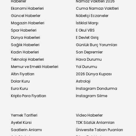
Haberler
Namaz Vakitleri 2026
Ekonomi Haberleri
Cuma Namazı Vakitleri
Güncel Haberler
Nöbetçi Eczaneler
Magazin Haberleri
İstiklal Marşı
Spor Haberleri
E Okul VBS
Dünya Haberleri
E Devlet Giriş
Sağlık Haberleri
Günlük Burç Yorumları
Kadın Haberleri
Son Depremler
Teknoloji Haberleri
Hava Durumu
Memur ve Emekli Haberleri
Yol Durumu
Altın Fiyatları
2026 Dünya Kupası
Dolar Kuru
Astroloji
Euro Kuru
Instagram Dondurma
Kripto Para Fiyatları
Instagram Silme
Yemek Tarifleri
Video Haberler
Ayetel Kürsi
TDK Sözlük Anlamları
Saatlerin Anlamı
Üniversite Taban Puanları