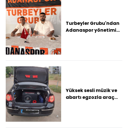
Turbeyler Grubu'ndan
Adanaspor yönetimine
tepki
Yüksek sesli müzik ve
abartı egzozla araç
kullanan sürücülere 113
bin 719 T...