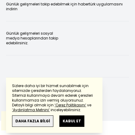
Günlük gelişmeleri takip edebilmek için habertürk uygulamasını
indirin
Günlük gelişmeleri sosyal
medya hesaplarından takip
edebilirsiniz.
Sizlere daha iyi bir hizmet sunabilmek için
sitemizde çerezlerden faydalanıyoruz.
Sitemizi kullanmaya devam ederek çerezleri
Powered by
Translate
kullanmamıza izin vermiş oluyorsunuz.
Detaylı bilgi almak için
‘Çerez Politikasını’
ve
‘Aydınlatma Metnini’
inceleyebilirsiniz.
Bu çeviride
Google Translete
kullanılmıştır.
Anlam ve çeviri hatalarından
haberturk.com
DAHA FAZLA BİLGİ
KABUL ET
sorumlu değildir.