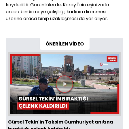
kaydedildi. Görüntülerde, Koray İ'nin eşini zorla
araca bindirmeye çalıştığı, kadının direnmesi
üzerine araca binip uzaklaşması da yer alıyor.
ÖNERİLEN VİDEO
Videoyu
Oynat
Gürsel Tekin'in Taksim Cumhuriyet anıtına
bıraktığı çelenk kaldırıldı