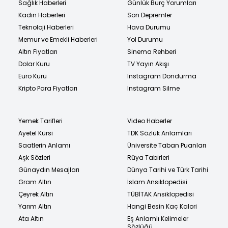
Sağlık Haberleri
Günlük Burç Yorumları
Kadın Haberleri
Son Depremler
Teknoloji Haberleri
Hava Durumu
Memur ve Emekli Haberleri
Yol Durumu
Altın Fiyatları
Sinema Rehberi
Dolar Kuru
TV Yayın Akışı
Euro Kuru
Instagram Dondurma
Kripto Para Fiyatları
Instagram Silme
Yemek Tarifleri
Video Haberler
Ayetel Kürsi
TDK Sözlük Anlamları
Saatlerin Anlamı
Üniversite Taban Puanları
Aşk Sözleri
Rüya Tabirleri
Günaydın Mesajları
Dünya Tarihi ve Türk Tarihi
Gram Altın
İslam Ansiklopedisi
Çeyrek Altın
TÜBİTAK Ansiklopedisi
Yarım Altın
Hangi Besin Kaç Kalori
Ata Altın
Eş Anlamlı Kelimeler
Sözlüğü