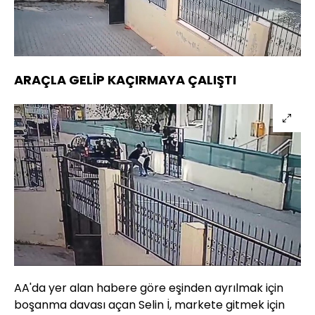
Yüklendi
:
47.12%
Sesi
Oynatma
720
Aç
Hızı
ARAÇLA GELİP KAÇIRMAYA ÇALIŞTI
AA'da yer alan habere göre eşinden ayrılmak için
boşanma davası açan Selin İ, markete gitmek için