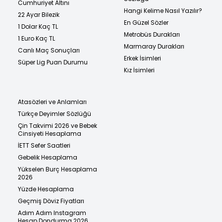
Cumhuriyet Altını
Hangi Kelime Nasıl Yazılır?
22 Ayar Bilezik
En Güzel Sözler
1 Dolar Kaç TL
Metrobüs Durakları
1 Euro Kaç TL
Marmaray Durakları
Canlı Maç Sonuçları
Erkek İsimleri
Süper Lig Puan Durumu
Kız İsimleri
Atasözleri ve Anlamları
Türkçe Deyimler Sözlüğü
Çin Takvimi 2026 ve Bebek
Cinsiyeti Hesaplama
İETT Sefer Saatleri
Gebelik Hesaplama
Yükselen Burç Hesaplama
2026
Yüzde Hesaplama
Geçmiş Döviz Fiyatları
Adım Adım Instagram
Hesap Dondurma 2026