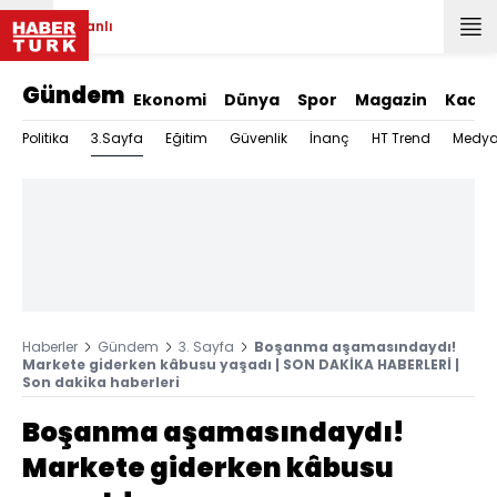
Canlı
Gündem
Ekonomi
Dünya
Spor
Magazin
Kadın
3.Sayfa
Politika
Eğitim
Güvenlik
İnanç
HT Trend
Medy
Haberler
Gündem
3. Sayfa
Boşanma aşamasındaydı!
Markete giderken kâbusu yaşadı | SON DAKİKA HABERLERİ |
Son dakika haberleri
Boşanma aşamasındaydı!
Markete giderken kâbusu