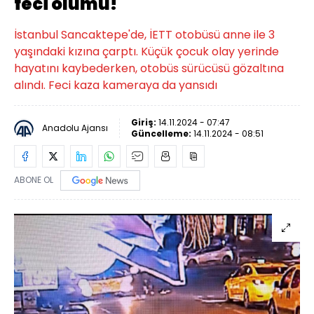
feci ölümü!
İstanbul Sancaktepe'de, İETT otobüsü anne ile 3
yaşındaki kızına çarptı. Küçük çocuk olay yerinde
hayatını kaybederken, otobüs sürücüsü gözaltına
alındı. Feci kaza kameraya da yansıdı
Giriş:
14.11.2024 - 07:47
Anadolu Ajansı
Güncelleme:
14.11.2024 - 08:51
ABONE OL