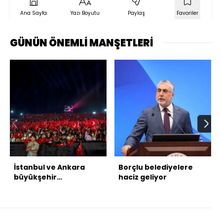
Ana Sayfa
Yazı Boyutu
Paylaş
Favoriler
GÜNÜN ÖNEMLİ MANŞETLERİ
İstanbul ve Ankara
Borçlu belediyelere
büyükşehir
haciz geliyor
belediyelerine usulsüz
harcama soruşturması