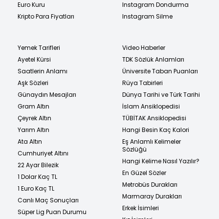
Euro Kuru
Instagram Dondurma
Kripto Para Fiyatları
Instagram Silme
Yemek Tarifleri
Video Haberler
Ayetel Kürsi
TDK Sözlük Anlamları
Saatlerin Anlamı
Üniversite Taban Puanları
Aşk Sözleri
Rüya Tabirleri
Günaydın Mesajları
Dünya Tarihi ve Türk Tarihi
Gram Altın
İslam Ansiklopedisi
Çeyrek Altın
TÜBİTAK Ansiklopedisi
Yarım Altın
Hangi Besin Kaç Kalori
Ata Altın
Eş Anlamlı Kelimeler
Sözlüğü
Cumhuriyet Altını
Hangi Kelime Nasıl Yazılır?
22 Ayar Bilezik
En Güzel Sözler
1 Dolar Kaç TL
Metrobüs Durakları
1 Euro Kaç TL
Marmaray Durakları
Canlı Maç Sonuçları
Erkek İsimleri
Süper Lig Puan Durumu