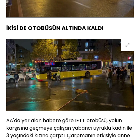
Yüklendi
:
50.31%
Sesi
Oynatma
Aç
Hızı
İKİSİ DE OTOBÜSÜN ALTINDA KALDI
AA'da yer alan habere göre İETT otobüsü, yolun
karşısına geçmeye çalışan yabancı uyruklu kadın ile
3 yaşındaki kızına çarptı. Çarpmanın etkisiyle anne