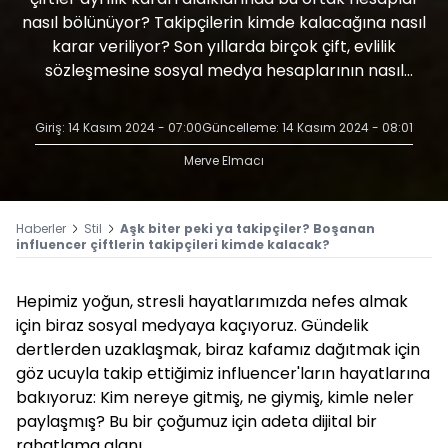
nasıl bölünüyor? Takipçilerin kimde kalacağına nasıl
karar veriliyor? Son yıllarda birçok çift, evlilik
sözleşmesine sosyal medya hesaplarının nasıl
paylaşılacağına dair maddeler eklemeye başladı
bile...
Giriş: 14 Kasım 2024 - 07:00
Güncelleme: 14 Kasım 2024 - 08:01
Merve Elmacı
Haberler
Stil
Aşk biter peki ya takipçiler? Boşanan
influencer çiftlerin takipçileri kimde kalacak?
Hepimiz yoğun, stresli hayatlarımızda nefes almak
için biraz sosyal medyaya kaçıyoruz. Gündelik
dertlerden uzaklaşmak, biraz kafamız dağıtmak için
göz ucuyla takip ettiğimiz influencer'ların hayatlarına
bakıyoruz: Kim nereye gitmiş, ne giymiş, kimle neler
paylaşmış? Bu bir çoğumuz için adeta dijital bir
rahatlama alanı.