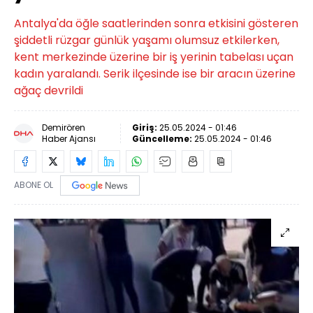
Antalya'da öğle saatlerinden sonra etkisini gösteren
şiddetli rüzgar günlük yaşamı olumsuz etkilerken,
kent merkezinde üzerine bir iş yerinin tabelası uçan
kadın yaralandı. Serik ilçesinde ise bir aracın üzerine
ağaç devrildi
Demirören
Giriş:
25.05.2024 - 01:46
Haber Ajansı
Güncelleme:
25.05.2024 - 01:46
ABONE OL