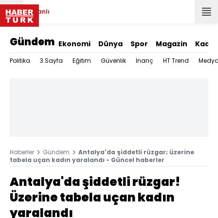
Canlı
Gündem
Ekonomi
Dünya
Spor
Magazin
Kadın
Politika
3.Sayfa
Eğitim
Güvenlik
İnanç
HT Trend
Medy
Haberler
Gündem
Antalya'da şiddetli rüzgar; üzerine
tabela uçan kadın yaralandı - Güncel haberler
Antalya'da şiddetli rüzgar!
Üzerine tabela uçan kadın
yaralandı