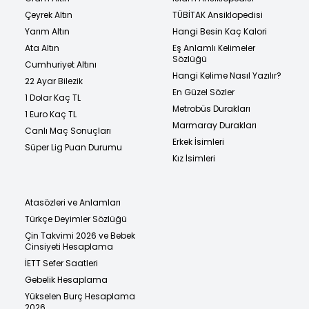
Çeyrek Altın
TÜBİTAK Ansiklopedisi
Yarım Altın
Hangi Besin Kaç Kalori
Ata Altın
Eş Anlamlı Kelimeler
Sözlüğü
Cumhuriyet Altını
Hangi Kelime Nasıl Yazılır?
22 Ayar Bilezik
En Güzel Sözler
1 Dolar Kaç TL
Metrobüs Durakları
1 Euro Kaç TL
Marmaray Durakları
Canlı Maç Sonuçları
Erkek İsimleri
Süper Lig Puan Durumu
Kız İsimleri
Atasözleri ve Anlamları
Türkçe Deyimler Sözlüğü
Çin Takvimi 2026 ve Bebek
Cinsiyeti Hesaplama
İETT Sefer Saatleri
Gebelik Hesaplama
Yükselen Burç Hesaplama
2026