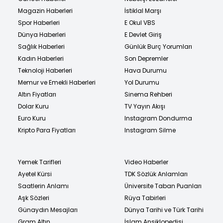
Magazin Haberleri
İstiklal Marşı
Spor Haberleri
E Okul VBS
Dünya Haberleri
E Devlet Giriş
Sağlık Haberleri
Günlük Burç Yorumları
Kadın Haberleri
Son Depremler
Teknoloji Haberleri
Hava Durumu
Memur ve Emekli Haberleri
Yol Durumu
Altın Fiyatları
Sinema Rehberi
Dolar Kuru
TV Yayın Akışı
Euro Kuru
Instagram Dondurma
Kripto Para Fiyatları
Instagram Silme
Yemek Tarifleri
Video Haberler
Ayetel Kürsi
TDK Sözlük Anlamları
Saatlerin Anlamı
Üniversite Taban Puanları
Aşk Sözleri
Rüya Tabirleri
Günaydın Mesajları
Dünya Tarihi ve Türk Tarihi
Gram Altın
İslam Ansiklopedisi