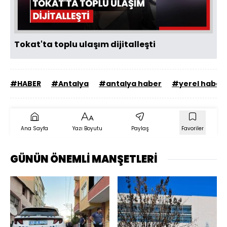
Oynat
Tokat'ta toplu ulaşım dijitalleşti
#HABER
#Antalya
#antalya haber
#yerel haber
Ana Sayfa
Yazı Boyutu
Paylaş
Favoriler
GÜNÜN ÖNEMLİ MANŞETLERİ