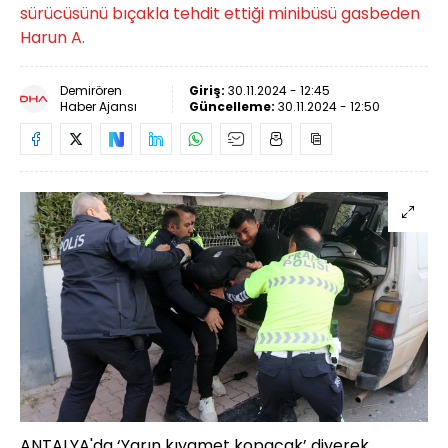
sürücüsünü bıçakla tehdit ettiği minibüsü gasbeden
Harun A.
Demirören
Giriş:
30.11.2024 - 12:45
Haber Ajansı
Güncelleme:
30.11.2024 - 12:50
ANTALYA'da ‘Yarın kıyamet kopacak’ diyerek