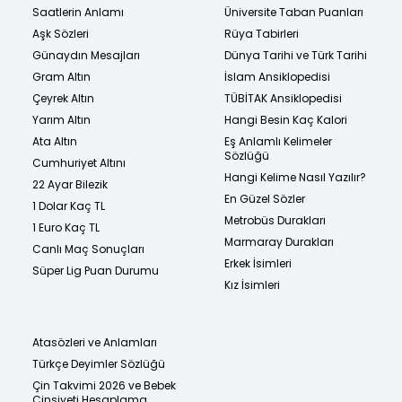
Saatlerin Anlamı
Üniversite Taban Puanları
Aşk Sözleri
Rüya Tabirleri
Günaydın Mesajları
Dünya Tarihi ve Türk Tarihi
Gram Altın
İslam Ansiklopedisi
Çeyrek Altın
TÜBİTAK Ansiklopedisi
Yarım Altın
Hangi Besin Kaç Kalori
Ata Altın
Eş Anlamlı Kelimeler
Sözlüğü
Cumhuriyet Altını
Hangi Kelime Nasıl Yazılır?
22 Ayar Bilezik
En Güzel Sözler
1 Dolar Kaç TL
Metrobüs Durakları
1 Euro Kaç TL
Marmaray Durakları
Canlı Maç Sonuçları
Erkek İsimleri
Süper Lig Puan Durumu
Kız İsimleri
Atasözleri ve Anlamları
Türkçe Deyimler Sözlüğü
Çin Takvimi 2026 ve Bebek
Cinsiyeti Hesaplama