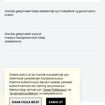
Günlük gelişmeleri takip edebilmek için habertürk uygulamasını
indirin
Günlük gelişmeleri sosyal
medya hesaplarından takip
edebilirsiniz.
Sizlere daha iyi bir hizmet sunabilmek için
sitemizde çerezlerden faydalanıyoruz.
Sitemizi kullanmaya devam ederek çerezleri
Powered by
Translate
kullanmamıza izin vermiş oluyorsunuz.
Detaylı bilgi almak için
‘Çerez Politikasını’
ve
‘Aydınlatma Metnini’
inceleyebilirsiniz.
Bu çeviride
Google Translete
kullanılmıştır.
Anlam ve çeviri hatalarından
haberturk.com
DAHA FAZLA BİLGİ
KABUL ET