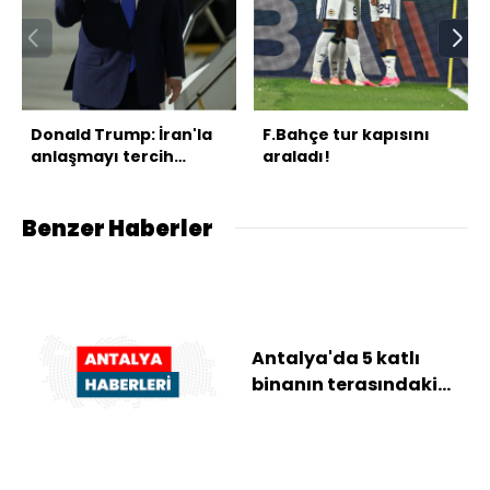
Donald Trump: İran'la
F.Bahçe tur kapısını
anlaşmayı tercih
araladı!
ederim
Benzer Haberler
Antalya'da 5 katlı
binanın terasındaki
yangında can pazarı
Alevlerden kaçma...