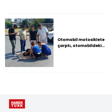
Otomobil motosiklete
çarptı, otomobildeki
yolcu yaralıyı bırakıp
gazeteciyl...