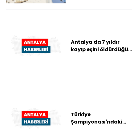
Antalya'da 7 yıldır
kayıp eşini öldürdüğü
iddia edilen sanık için
ağırlaştı...
Türkiye
Şampiyonası'ndaki
başarısı milli takıma
taşıdı