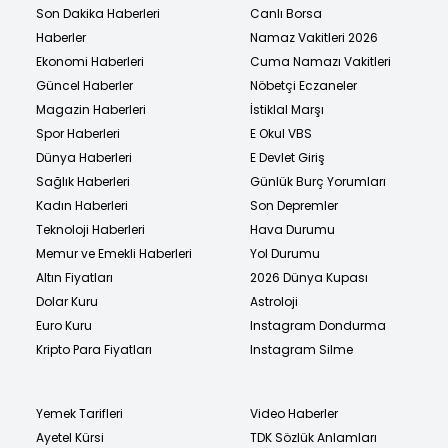
Son Dakika Haberleri
Canlı Borsa
Haberler
Namaz Vakitleri 2026
Ekonomi Haberleri
Cuma Namazı Vakitleri
Güncel Haberler
Nöbetçi Eczaneler
Magazin Haberleri
İstiklal Marşı
Spor Haberleri
E Okul VBS
Dünya Haberleri
E Devlet Giriş
Sağlık Haberleri
Günlük Burç Yorumları
Kadın Haberleri
Son Depremler
Teknoloji Haberleri
Hava Durumu
Memur ve Emekli Haberleri
Yol Durumu
Altın Fiyatları
2026 Dünya Kupası
Dolar Kuru
Astroloji
Euro Kuru
Instagram Dondurma
Kripto Para Fiyatları
Instagram Silme
Yemek Tarifleri
Video Haberler
Ayetel Kürsi
TDK Sözlük Anlamları