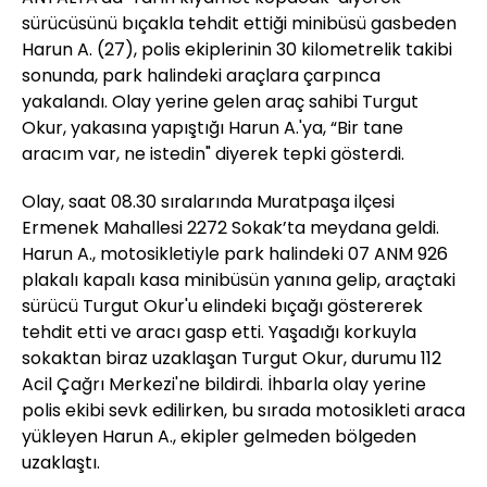
sürücüsünü bıçakla tehdit ettiği minibüsü gasbeden
Harun A. (27), polis ekiplerinin 30 kilometrelik takibi
sonunda, park halindeki araçlara çarpınca
yakalandı. Olay yerine gelen araç sahibi Turgut
Okur, yakasına yapıştığı Harun A.'ya, “Bir tane
aracım var, ne istedin" diyerek tepki gösterdi.
Olay, saat 08.30 sıralarında Muratpaşa ilçesi
Ermenek Mahallesi 2272 Sokak’ta meydana geldi.
Harun A., motosikletiyle park halindeki 07 ANM 926
plakalı kapalı kasa minibüsün yanına gelip, araçtaki
sürücü Turgut Okur'u elindeki bıçağı göstererek
tehdit etti ve aracı gasp etti. Yaşadığı korkuyla
sokaktan biraz uzaklaşan Turgut Okur, durumu 112
Acil Çağrı Merkezi'ne bildirdi. İhbarla olay yerine
polis ekibi sevk edilirken, bu sırada motosikleti araca
yükleyen Harun A., ekipler gelmeden bölgeden
uzaklaştı.