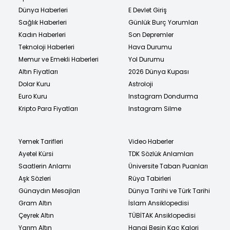
Dünya Haberleri
E Devlet Giriş
Sağlık Haberleri
Günlük Burç Yorumları
Kadın Haberleri
Son Depremler
Teknoloji Haberleri
Hava Durumu
Memur ve Emekli Haberleri
Yol Durumu
Altın Fiyatları
2026 Dünya Kupası
Dolar Kuru
Astroloji
Euro Kuru
Instagram Dondurma
Kripto Para Fiyatları
Instagram Silme
Yemek Tarifleri
Video Haberler
Ayetel Kürsi
TDK Sözlük Anlamları
Saatlerin Anlamı
Üniversite Taban Puanları
Aşk Sözleri
Rüya Tabirleri
Günaydın Mesajları
Dünya Tarihi ve Türk Tarihi
Gram Altın
İslam Ansiklopedisi
Çeyrek Altın
TÜBİTAK Ansiklopedisi
Yarım Altın
Hangi Besin Kaç Kalori