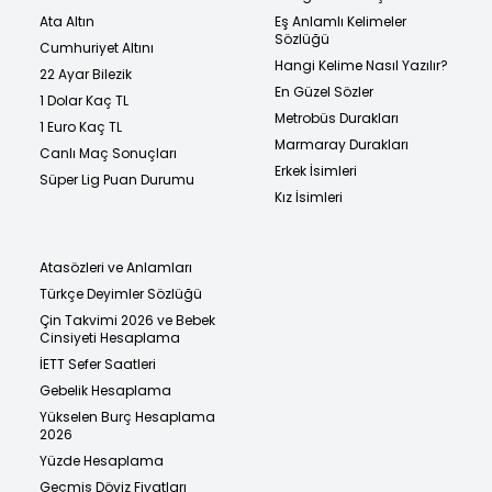
Ata Altın
Eş Anlamlı Kelimeler
Sözlüğü
Cumhuriyet Altını
Hangi Kelime Nasıl Yazılır?
22 Ayar Bilezik
En Güzel Sözler
1 Dolar Kaç TL
Metrobüs Durakları
1 Euro Kaç TL
Marmaray Durakları
Canlı Maç Sonuçları
Erkek İsimleri
Süper Lig Puan Durumu
Kız İsimleri
Atasözleri ve Anlamları
Türkçe Deyimler Sözlüğü
Çin Takvimi 2026 ve Bebek
Cinsiyeti Hesaplama
İETT Sefer Saatleri
Gebelik Hesaplama
Yükselen Burç Hesaplama
2026
Yüzde Hesaplama
Geçmiş Döviz Fiyatları