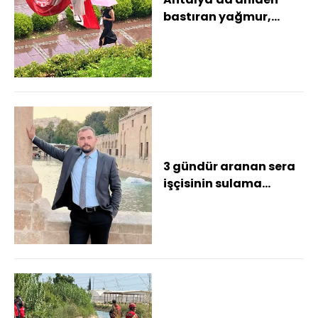
bastıran yağmur,
tatilcilere temmuz
ayında şemsiye
açtırd...
3 gündür aranan sera
işçisinin sulama
kanalında cansız
bedeni bulundu