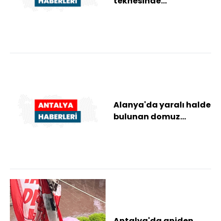
teknesinde
rahatsızlanan 2 kişiye
tıbbi tahliye
Alanya'da yaralı halde
bulunan domuz
yavrusu tedaviye
alındı
Antalya'da aniden