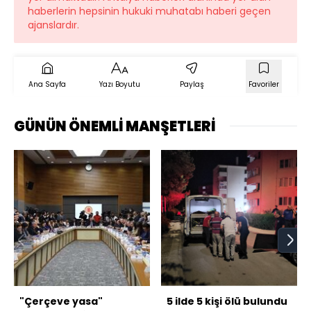
haberlerin hepsinin hukuki muhatabı haberi geçen
ajanslardır.
Ana Sayfa
Yazı Boyutu
Paylaş
Favoriler
GÜNÜN ÖNEMLİ MANŞETLERİ
"Çerçeve yasa"
5 ilde 5 kişi ölü bulundu