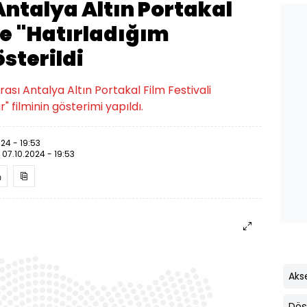
 Antalya Altın Portakal
de "Hatırladığım
sterildi
arası Antalya Altın Portakal Film Festivali
 filminin gösterimi yapıldı.
024 - 19:53
:
07.10.2024 - 19:53
Aks
Döş