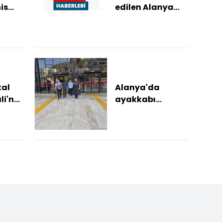
is
edilen Alanya
limonatası
gastronomi
mirasını
yaşatıyor
kal
Alanya'da
li'nde
ayakkabı
rı
mağazasından
hırsızlık yapan 2
 buldu
şüpheli
tutuklandı