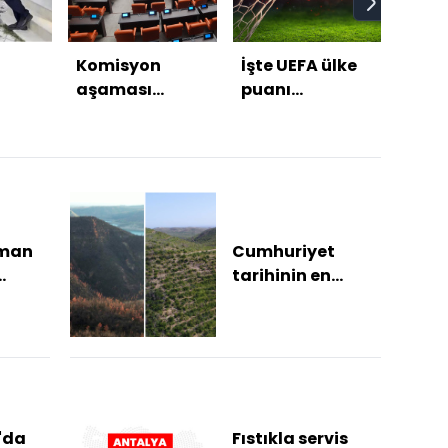
Komisyon
İşte UEFA ülke
Elekt
aşaması
puanı
scoo
in
başlıyor
sıralamasında
moto
bi
son durum!
en ü
tehli
rman
Cumhuriyet
tarihinin en
büyük orman
yangınının
yaşandığı bölge
küllerinden...
'da
Fıstıkla servis