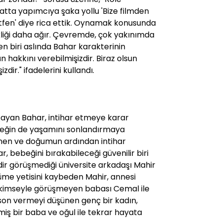
atta yapımcıya şaka yollu 'Bize filmden
ütfen' diye rica ettik. Oynamak konusunda
liği daha ağır. Çevremde, çok yakınımda
n biri aslında Bahar karakterinin
hakkını verebilmişizdir. Biraz olsun
zdir." ifadelerini kullandı.
aşayan Bahar, intihar etmeye karar
beğin de yaşamını sonlandırmaya
ünen ve doğumun ardından intihar
 bebeğini bırakabileceği güvenilir biri
ir görüşmediği üniversite arkadaşı Mahir
rüme yetisini kaybeden Mahir, annesi
çin kimseyle görüşmeyen babası Cemal ile
on vermeyi düşünen genç bir kadın,
ş bir baba ve oğul ile tekrar hayata