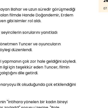
26
07
aşayan Bahar ve uzun süredir görüşmediği
nu alan filmde Hande Doğandemir, Erdem
 gibi isimler rol aldı.
eyircilerin sorularını yanıtladı
 Yönetmen Tuncer ve oyuncuların
öyleşi düzenlendi.
 yapmanın çok zor hale geldiğini söyledi.
n ilgi için teşekkür eden Tuncer, filmin
alıştığını dile getirdi.
aryoyu ilk okuduğunda çok etkilendiğini
in "İntihara yönelen bir kadın bireyi
r zorladı?" sorusu üzerine, "Role