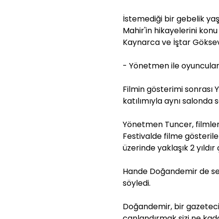
İstemediği bir gebelik y
Mahir'in hikayelerini ko
Kaynarca ve İştar Gökseven
- Yönetmen ile oyuncular s
Filmin gösterimi sonrası
katılımıyla aynı salonda s
Yönetmen Tuncer, filmleri
Festivalde filme gösterile
üzerinde yaklaşık 2 yıldır ç
Hande Doğandemir de sen
söyledi.
Doğandemir, bir gazetecin
canlandırmak sizi ne kada