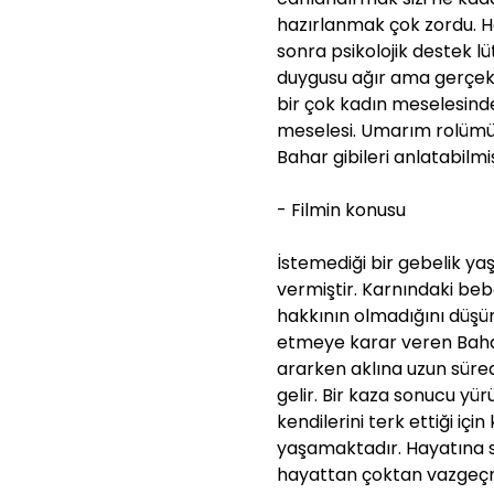
hazırlanmak çok zordu. H
sonra psikolojik destek l
duygusu ağır ama gerçek
bir çok kadın meselesinde
meselesi. Umarım rolümün 
Bahar gibileri anlatabilmişi
- Filmin konusu
İstemediği bir gebelik y
vermiştir. Karnındaki be
hakkının olmadığını düş
etmeye karar veren Bahar,
ararken aklına uzun süred
gelir. Bir kaza sonucu yü
kendilerini terk ettiği i
yaşamaktadır. Hayatına s
hayattan çoktan vazgeçmi