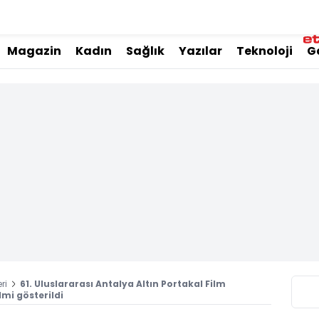
Magazin
Kadın
Sağlık
Yazılar
Teknoloji
G
ri
61. Uluslararası Antalya Altın Portakal Film
lmi gösterildi