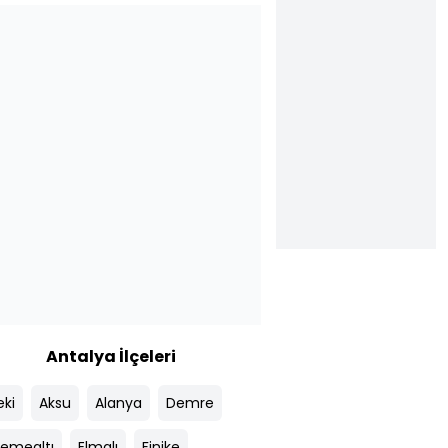
Antalya İlçeleri
eki
Aksu
Alanya
Demre
emealtı
Elmalı
Finike