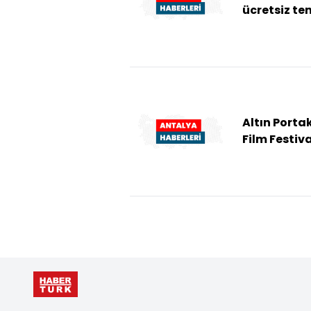
ücretsiz ten
eğitimleri
sürüyor
Altın Porta
Film Festiva
"Genç Başa
Ödülleri"
sahiplerini