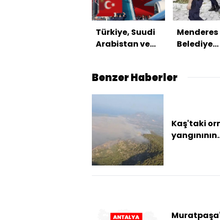
Türkiye, Suudi
Menderes
Arabistan ve
Belediye
Pakistan'dan
Başkanı iç
üçlü savunma
ihraç tale
Benzer Haberler
anlaşması
Kaş'taki o
yangınının
enerjisi
düşürüldü
Muratpaşa