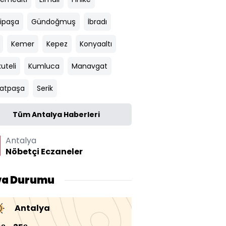
ipaşa
Gündoğmuş
İbradı
Kemer
Kepez
Konyaaltı
uteli
Kumluca
Manavgat
atpaşa
Serik
Tüm Antalya Haberleri
Antalya
Nöbetçi Eczaneler
va Durumu
Antalya