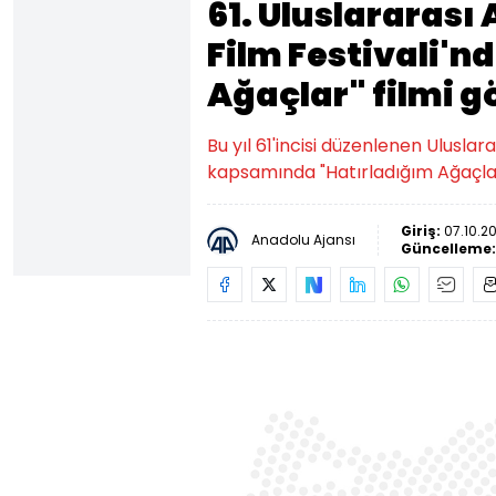
61. Uluslararası
Film Festivali'n
Ağaçlar" filmi gö
Bu yıl 61'incisi düzenlenen Uluslar
kapsamında "Hatırladığım Ağaçlar"
Giriş:
07.10.2
Anadolu Ajansı
Güncelleme