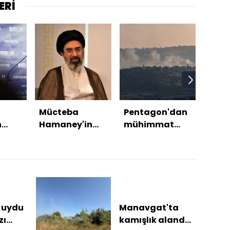
ERİ
Mücteba
Pentagon'dan
Bir 
n
Hamaney'in
mühimmat
hızla
"ilk videosu"
stoku için
gizemi
hamle
bitirmedi
 uydu
Manavgat'ta
zı
kamışlık alanda