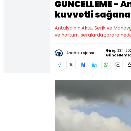
GÜNCELLEME - An
kuvvetli sağanak
Antalya'nın Aksu, Serik ve Manav
ve hortum, seralarda zarara nede
Giriş:
23.11.20
Anadolu Ajansı
Güncelleme