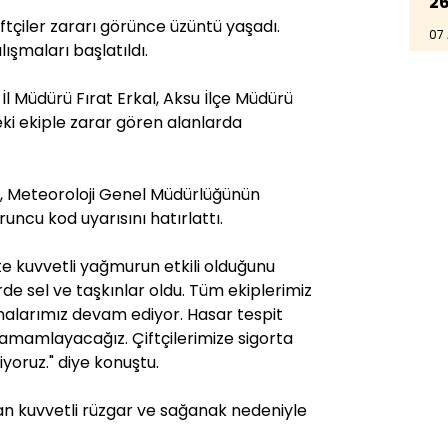
26
ftçiler zararı görünce üzüntü yaşadı.
07
ışmaları başlatıldı.
l Müdürü Fırat Erkal, Aksu İlçe Müdürü
ki ekiple zarar gören alanlarda
a, Meteoroloji Genel Müdürlüğünün
uncu kod uyarısını hatırlattı.
e kuvvetli yağmurun etkili olduğunu
erde sel ve taşkınlar oldu. Tüm ekiplerimiz
malarımız devam ediyor. Hasar tespit
tamamlayacağız. Çiftçilerimize sigorta
yoruz." diye konuştu.
olan kuvvetli rüzgar ve sağanak nedeniyle