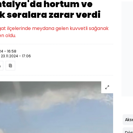
talya'da hortum ve
 seralara zarar verdi
gat ilçelerinde meydana gelen kuvvetli sağanak
n oldu.
24 - 16:58
:
23.11.2024 - 17:06
Aks
Döş