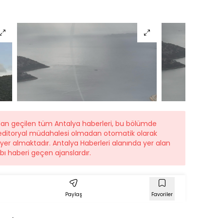
ndan geçilen tüm Antalya haberleri, bu bölümde
r editoryal müdahalesi olmadan otomatik olarak
e yer almaktadır. Antalya Haberleri alanında yer alan
ı haberi geçen ajanslardır.
Paylaş
Favoriler