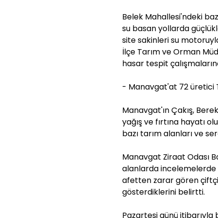
Belek Mahallesi'ndeki bazı 
su basan yollarda güçlükle 
site sakinleri su motoruy
İlçe Tarım ve Orman Müdü
hasar tespit çalışmaların
- Manavgat'at 72 üretici
Manavgat'ın Çakış, Berek
yağış ve fırtına hayatı o
bazı tarım alanları ve se
Manavgat Ziraat Odası Ba
alanlarda incelemelerd
afetten zarar gören çiftç
gösterdiklerini belirtti.
Pazartesi günü itibarıyla