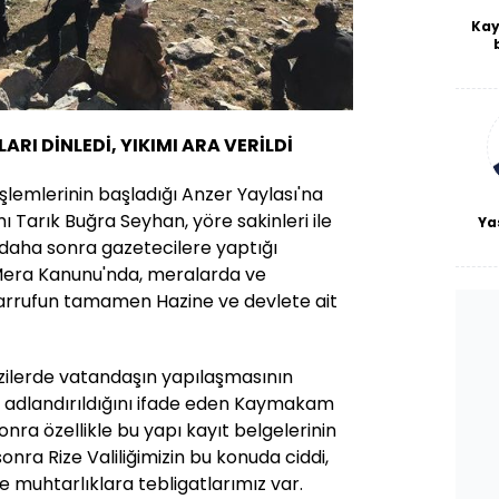
Kay
De
haf
a
bl
I DİNLEDİ, YIKIMI ARA VERİLDİ
şlemlerinin başladığı Anzer Yaylası'na
Tarık Buğra Seyhan, yöre sakinleri ile
Ya
 daha sonra gazetecilere yaptığı
 Mera Kanunu'nda, meralarda ve
arrufun tamamen Hazine ve devlete ait
azilerde vatandaşın yapılaşmasının
 adlandırıldığını ifade eden Kaymakam
nra özellikle bu yapı kayıt belgelerinin
nra Rize Valiliğimizin bu konuda ciddi,
 de muhtarlıklara tebligatlarımız var.