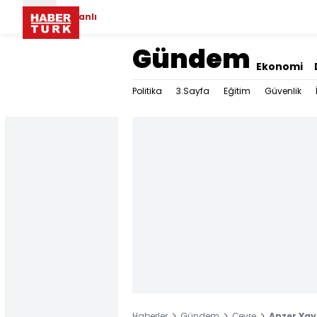
Canlı
Gündem
Ekonomi
Politika
3.Sayfa
Eğitim
Güvenlik
Haberler
Gündem
Çevre
Anzer Yayl