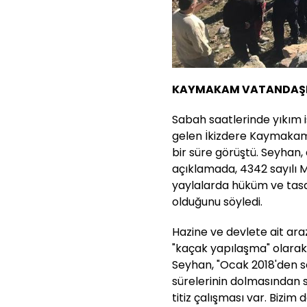
KAYMAKAM VATANDAŞLAR
Sabah saatlerinde yıkım i
gelen İkizdere Kaymakamı 
bir süre görüştü. Seyhan,
açıklamada, 4342 sayılı
yaylalarda hüküm ve tas
olduğunu söyledi.
Hazine ve devlete ait ar
"kaçak yapılaşma" olarak
Seyhan, "Ocak 2018'den so
sürelerinin dolmasından so
titiz çalışması var. Bizim