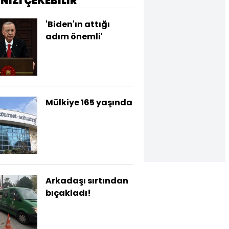
İNİZİ ÇEKEBİLİR
'Biden'ın attığı
adım önemli'
Mülkiye 165 yaşında
Arkadaşı sırtından
bıçakladı!