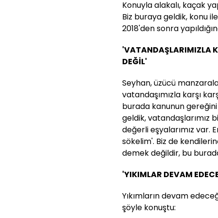
Konuyla alakalı, kaçak y
Biz buraya geldik, konu ile
2018'den sonra yapıldığın
'VATANDAŞLARIMIZLA K
DEĞİL'
Seyhan, üzücü manzaralarla
vatandaşımızla karşı ka
burada kanunun gereğini
geldik, vatandaşlarımız bi
değerli eşyalarımız var. E
sökelim'. Biz de kendileri
demek değildir, bu burada
'YIKIMLAR DEVAM EDECE
Yıkımların devam edeceği
şöyle konuştu: