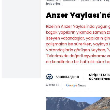
haberleri
Anzer Yaylası'nd
Rize'nin Anzer Yaylası'nda yoğun g
kaçak yapıların yıkımda zaman z
isteyen vatandaşlar, yapıların içine
çalışmaları ise sürerken, yaylaya
Vatandaşlarla görüşen Seyhan, "Va
'Evlerimizde değerli eşyalarımız va
de kendilerine bir haftalık süre ta
Giriş:
24.10.20
Anadolu Ajansı
Güncelleme
ABONE OL