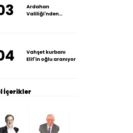
03
Ardahan
Valiliği'nden
muhtar açıklaması
04
Vahşet kurbanı
Elif'in oğlu aranıyor
l İçerikler