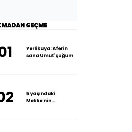
KMADAN GEÇME
01
Yerlikaya: Aferin
sana Umut'çuğum
02
5 yaşındaki
Melike'nin
ölümünde babadan
kan donduran
ifade!