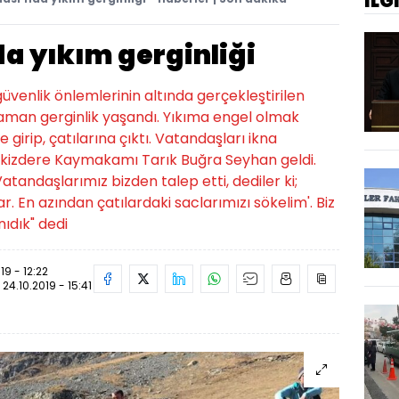
İLG
a yıkım gerginliği
üvenlik önlemlerinin altında gerçekleştirilen
aman gerginlik yaşandı. Yıkıma engel olmak
 girip, çatılarına çıktı. Vatandaşları ikna
 İkizdere Kaymakamı Tarık Buğra Seyhan geldi.
tandaşlarımız bizden talep etti, dediler ki;
r. En azından çatılardaki saclarımızı sökelim'. Biz
nıdık" dedi
19 - 12:22
:
24.10.2019 - 15:41