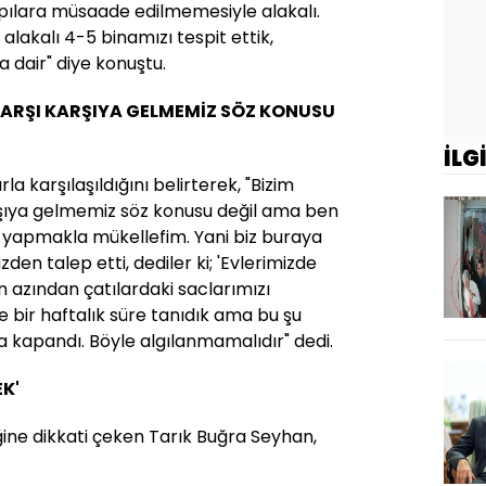
apılara müsaade edilmemesiyle alakalı.
 alakalı 4-5 binamızı tespit ettik,
a dair" diye konuştu.
ARŞI KARŞIYA GELMEMİZ SÖZ KONUSU
İLG
 karşılaşıldığını belirterek, "Bizim
rşıya gelmemiz söz konusu değil ama ben
 yapmakla mükellefim. Yani biz buraya
zden talep etti, dediler ki; 'Evlerimizde
n azından çatılardaki saclarımızı
ne bir haftalık süre tanıdık ama bu şu
 kapandı. Böyle algılanmamalıdır" dedi.
K'
ne dikkati çeken Tarık Buğra Seyhan,