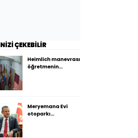
İNİZİ ÇEKEBİLİR
Heimlich manevrası
öğretmenin
hayatını kurtardı
Meryemana Evi
otoparkı
açıklaması