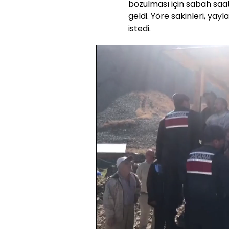
bozulması için sabah saa
geldi. Yöre sakinleri, ya
istedi.
Yüklendi
:
18.77%
Sesi
Aç