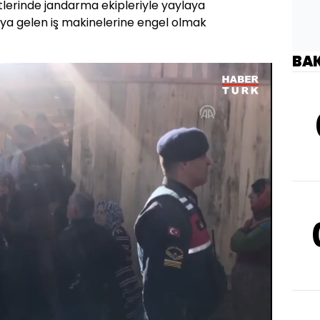
tlerinde jandarma ekipleriyle yaylaya
ylaya gelen iş makinelerine engel olmak
BA
Oynatma
720
Hızı