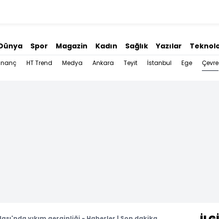
Dünya
Spor
Magazin
Kadın
Sağlık
Yazılar
Teknolo
Çevre
İnanç
HT Trend
Medya
Ankara
Teyit
İstanbul
Ege
ası'nda yıkım gerginliği - Haberler | Son dakika