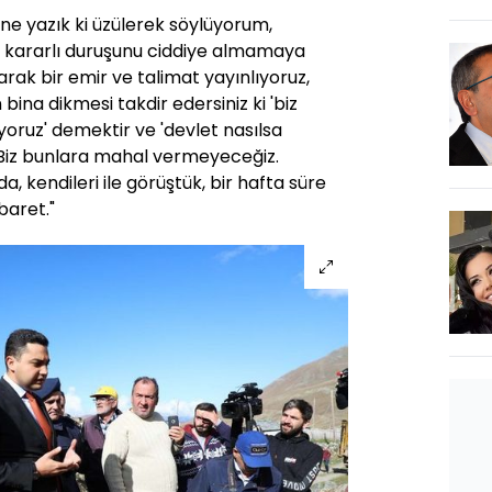
 ne yazık ki üzülerek söylüyorum,
 kararlı duruşunu ciddiye almamaya
larak bir emir ve talimat yayınlıyoruz,
na dikmesi takdir edersiniz ki 'biz
oruz' demektir ve 'devlet nasılsa
Biz bunlara mahal vermeyeceğiz.
, kendileri ile görüştük, bir hafta süre
baret."