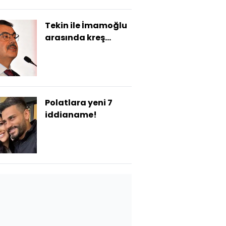
Tekin ile İmamoğlu
arasında kreş
polemiği
Polatlara yeni 7
iddianame!