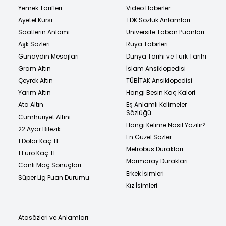
Yemek Tarifleri
Video Haberler
Ayetel Kürsi
TDK Sözlük Anlamları
Saatlerin Anlamı
Üniversite Taban Puanları
Aşk Sözleri
Rüya Tabirleri
Günaydın Mesajları
Dünya Tarihi ve Türk Tarihi
Gram Altın
İslam Ansiklopedisi
Çeyrek Altın
TÜBİTAK Ansiklopedisi
Yarım Altın
Hangi Besin Kaç Kalori
Ata Altın
Eş Anlamlı Kelimeler
Sözlüğü
Cumhuriyet Altını
Hangi Kelime Nasıl Yazılır?
22 Ayar Bilezik
En Güzel Sözler
1 Dolar Kaç TL
Metrobüs Durakları
1 Euro Kaç TL
Marmaray Durakları
Canlı Maç Sonuçları
Erkek İsimleri
Süper Lig Puan Durumu
Kız İsimleri
Atasözleri ve Anlamları