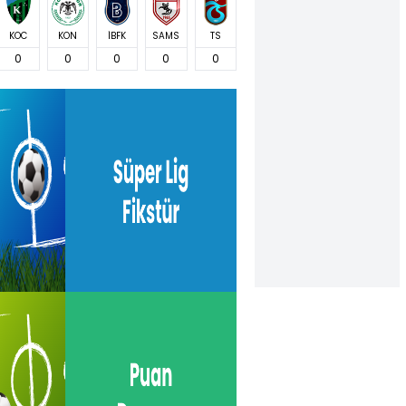
KOC
KON
İBFK
SAMS
TS
0
0
0
0
0