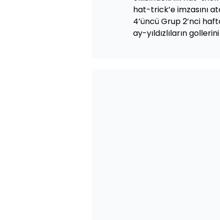
hat-trick’e imzasını at
4’üncü Grup 2’nci haft
ay-yıldızlıların gollerini