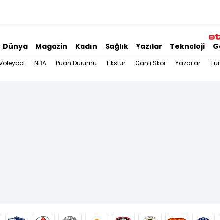
Dünya
Magazin
Kadın
Sağlık
Yazılar
Teknoloji
G
Voleybol
NBA
Puan Durumu
Fikstür
Canlı Skor
Yazarlar
Tü