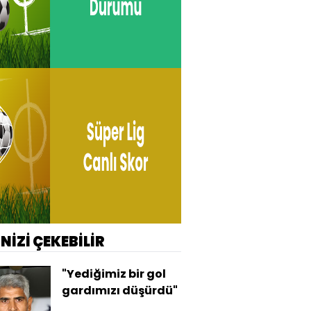
İNİZİ ÇEKEBİLİR
"Yediğimiz bir gol
gardımızı düşürdü"