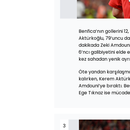
Benfica’nın gollerini 1
Aktürkoğlu, 79’uncu da
dakikada Zeki Amdouni
6’ncı galibiyetini elde 
kez sahadan yenik ayrı
Öte yandan karşılaşm
kalırken, Kerem Aktürk
Amdouni’ye bıraktı. Be
Ege Tıknaz ise mücade
3