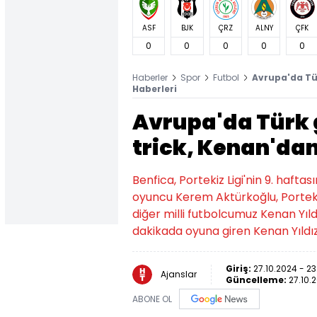
ASF
BJK
ÇRZ
ALNY
ÇFK
0
0
0
0
0
Haberler
Spor
Futbol
Avrupa'da Tür
Haberleri
Avrupa'da Türk 
trick, Kenan'dan
Benfica, Portekiz Ligi'nin 9. hafta
oyuncu Kerem Aktürkoğlu, Portekiz 
diğer milli futbolcumuz Kenan Yıl
dakikada oyuna giren Kenan Yıldı
Giriş:
27.10.2024 - 23
Ajanslar
Güncelleme:
27.10.
ABONE OL