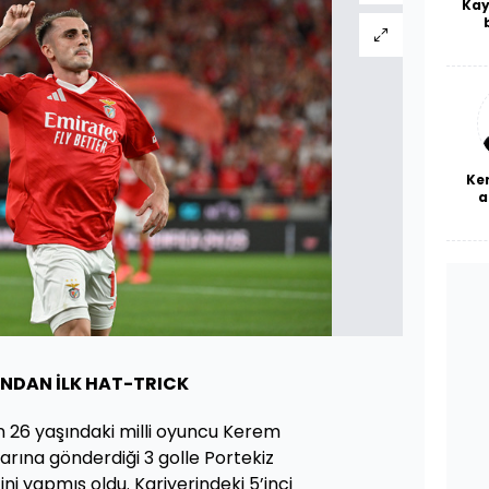
Kay
De
haf
a
bl
Ke
a
NDAN İLK HAT-TRICK
 26 yaşındaki milli oyuncu Kerem
arına gönderdiği 3 golle Portekiz
’ini yapmış oldu. Kariyerindeki 5’inci