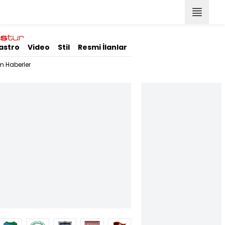
astro
Video
Stil
Resmi İlanlar
m Haberler