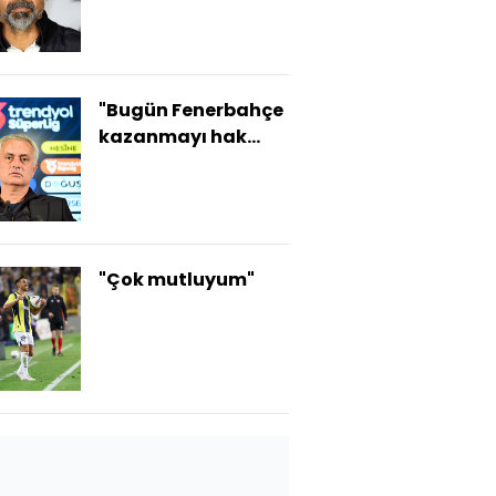
"Bugün Fenerbahçe
kazanmayı hak
eden taraftı"
"Çok mutluyum"