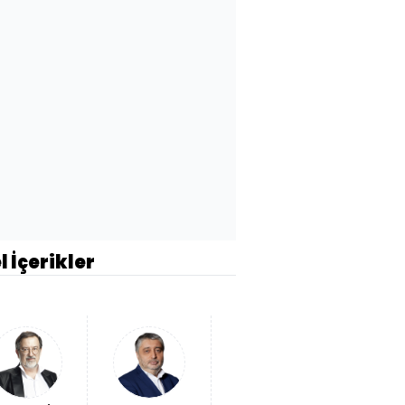
l İçerikler