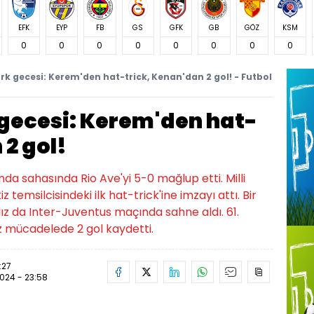
EFK
EYP
FB
GS
GFK
GB
GÖZ
KSM
0
0
0
0
0
0
0
0
k gecesi: Kerem'den hat-trick, Kenan'dan 2 gol! - Futbol
gecesi: Kerem'den hat-
 2 gol!
sında sahasında Rio Ave'yi 5-0 mağlup etti. Milli
temsilcisindeki ilk hat-trick'ine imzayı attı. Bir
dız da Inter-Juventus maçında sahne aldı. 61.
z mücadelede 2 gol kaydetti.
:27
2024 - 23:58