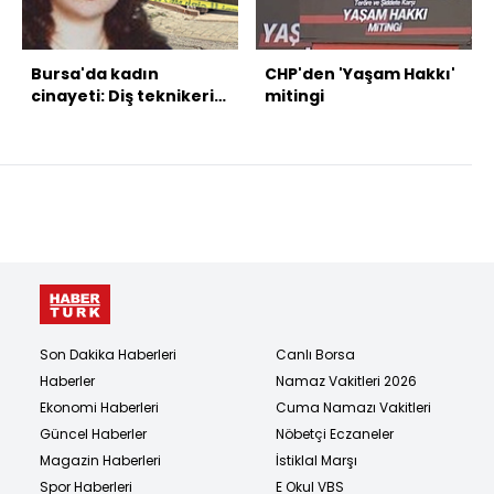
Bursa'da kadın
CHP'den 'Yaşam Hakkı'
cinayeti: Diş teknikeri,
mitingi
doktor eşini öldürdü
Son Dakika Haberleri
Canlı Borsa
Haberler
Namaz Vakitleri 2026
Ekonomi Haberleri
Cuma Namazı Vakitleri
Güncel Haberler
Nöbetçi Eczaneler
Magazin Haberleri
İstiklal Marşı
Spor Haberleri
E Okul VBS