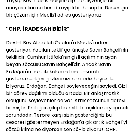
Tayyip Bey'in de istediğini alıp bu alışverişle bir
anayasa kurma hesabı ayıplı bir hesaptır. Bunun için
biz çözüm için Meclis'i adres gösteriyoruz.
"CHP, İRADE SAHİBİDİR"
Devlet Bey Abdullah Öcalan'a Meclis'i adres
gösteriyor. Yapılan teklif görünüşte Sayın Bahçeli'nin
teklifidir. Cumhur İttifakı'nın gizli açılımının ayan
beyan sözcüsü Sayın Bahçeli'dir. Ancak Sayın
Erdoğan'ın hala iki kelam etme cesareti
gösteremediğini gözlerimizin önünde hayretle
izliyoruz. Erdoğan, Bahçeli söyleyeceğini söyledi. Gizli
bir görev dağılımı olduğu ortada. Bir anlaşmazlık
olduğunu söyleyenler de var. Artık sözcünün görevi
bitmiştir. Erdoğan çıkıp bu millete açıklama yapmak
zorundadır. Teröre karşı sizin gösterdiğiniz bu
cesareti göstermeyen Erdoğan'a çık artık Bahçeli'yi
sözcü kılma ne diyorsan sen söyle diyoruz. CHP,