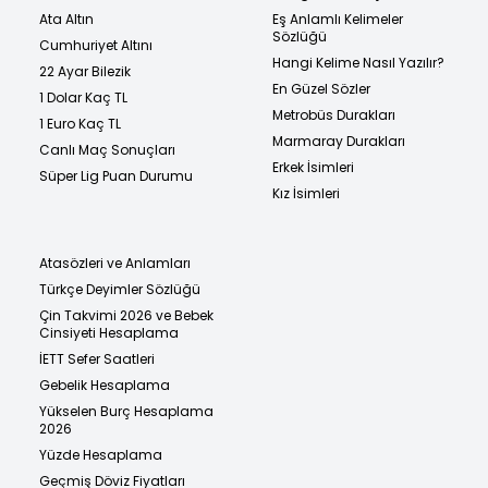
Ata Altın
Eş Anlamlı Kelimeler
Sözlüğü
Cumhuriyet Altını
Hangi Kelime Nasıl Yazılır?
22 Ayar Bilezik
En Güzel Sözler
1 Dolar Kaç TL
Metrobüs Durakları
1 Euro Kaç TL
Marmaray Durakları
Canlı Maç Sonuçları
Erkek İsimleri
Süper Lig Puan Durumu
Kız İsimleri
Atasözleri ve Anlamları
Türkçe Deyimler Sözlüğü
Çin Takvimi 2026 ve Bebek
Cinsiyeti Hesaplama
İETT Sefer Saatleri
Gebelik Hesaplama
Yükselen Burç Hesaplama
2026
Yüzde Hesaplama
Geçmiş Döviz Fiyatları