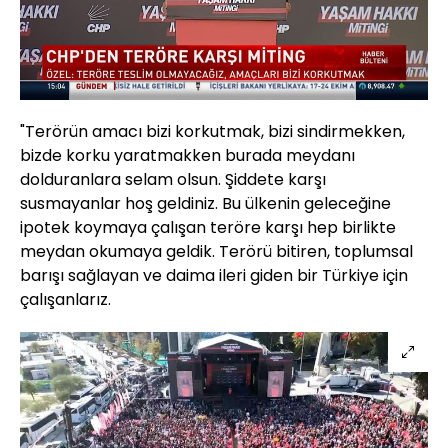
Yüklendi
:
0%
Sesi
Oynatma
Aç
Hızı
"Terörün amacı bizi korkutmak, bizi sindirmekken,
bizde korku yaratmakken burada meydanı
dolduranlara selam olsun. Şiddete karşı
susmayanlar hoş geldiniz. Bu ülkenin geleceğine
ipotek koymaya çalışan teröre karşı hep birlikte
meydan okumaya geldik. Terörü bitiren, toplumsal
barışı sağlayan ve daima ileri giden bir Türkiye için
çalışanlarız.