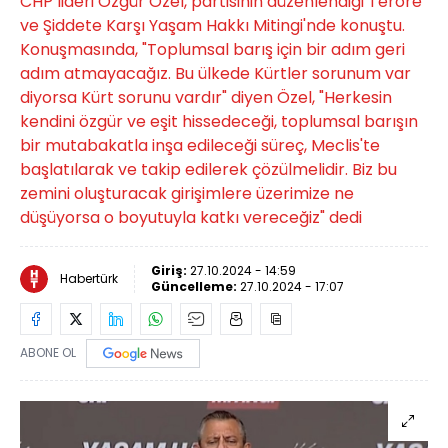
CHP lideri Özgür Özel, partisinin düzenlendiği Teröre
ve Şiddete Karşı Yaşam Hakkı Mitingi'nde konuştu.
Konuşmasında, "Toplumsal barış için bir adım geri
adım atmayacağız. Bu ülkede Kürtler sorunum var
diyorsa Kürt sorunu vardır" diyen Özel, "Herkesin
kendini özgür ve eşit hissedeceği, toplumsal barışın
bir mutabakatla inşa edileceği süreç, Meclis'te
başlatılarak ve takip edilerek çözülmelidir. Biz bu
zemini oluşturacak girişimlere üzerimize ne
düşüyorsa o boyutuyla katkı vereceğiz" dedi
Giriş:
27.10.2024 - 14:59
Habertürk
Güncelleme:
27.10.2024 - 17:07
ABONE OL