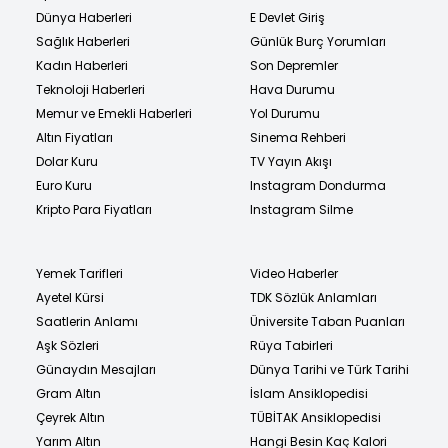
Dünya Haberleri
E Devlet Giriş
Sağlık Haberleri
Günlük Burç Yorumları
Kadın Haberleri
Son Depremler
Teknoloji Haberleri
Hava Durumu
Memur ve Emekli Haberleri
Yol Durumu
Altın Fiyatları
Sinema Rehberi
Dolar Kuru
TV Yayın Akışı
Euro Kuru
Instagram Dondurma
Kripto Para Fiyatları
Instagram Silme
Yemek Tarifleri
Video Haberler
Ayetel Kürsi
TDK Sözlük Anlamları
Saatlerin Anlamı
Üniversite Taban Puanları
Aşk Sözleri
Rüya Tabirleri
Günaydın Mesajları
Dünya Tarihi ve Türk Tarihi
Gram Altın
İslam Ansiklopedisi
Çeyrek Altın
TÜBİTAK Ansiklopedisi
Yarım Altın
Hangi Besin Kaç Kalori