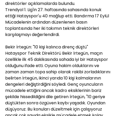
direktörler açıklamalarda bulundu.
Trendyol 1. Lig'in 27. haftasında sahasında konuk
ettiği Hatayspor'u 40 mağlup etti. Bandırma 17 Eylül
Mücadelenin ardından düzenlenen basın
toplantısında her iki takımın teknik direktörleri
karşılaşmayı değerlendirdi.
Bekir İrtegün: "10 kişi kalınca direnç düştü"
Hatayspor Teknik Direktörü Bekir İrtegün, maçın
özellikle ilk 45 dakikasında sahada iyi bir Hatayspor
olduğunu ifade etti. Oyuna hakim olduklarını ve
zaman zaman topa sahip olarak rakibi zorladıklarını
belirten İrtegün, ikinci yarıda 10 kişi kalmalarının
dengeleri değiştirdiğini söyledi. Genç oyuncuların
mücadele ettiğini ancak kadro eksiklerinin bariz
şekilde hissedildiğini dile getiren İrtegün, "10 geriye
düştükten sonra özgüven kaybı yaşadık. Oyundan
düşüyoruz. Bu konuları düzeltmek için çalışıyoruz
ancak çok sayıda eksikle mücadele etmek kolay