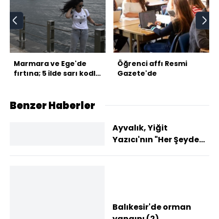
Marmara ve Ege'de
Öğrenci affı Resmi
fırtına; 5 ilde sarı kodlu
Gazete'de
uyarı!
Benzer Haberler
Ayvalık, Yiğit
Yazıcı'nın "Her Şeyden
Biraz" sergisine ev
sahipliği yapacak
Balıkesir'de orman
yangını (2)