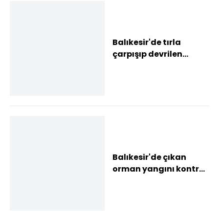
Balıkesir'de tırla
çarpışıp devrilen
otomobilin sürücüsü
yaralandı
Balıkesir'de çıkan
orman yangını kontrol
altına alındı