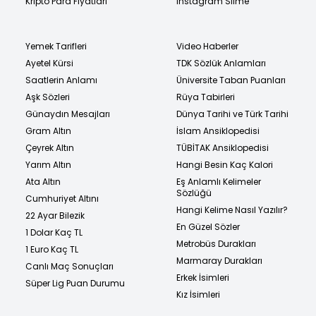
Kripto Para Fiyatları
Instagram Silme
Yemek Tarifleri
Video Haberler
Ayetel Kürsi
TDK Sözlük Anlamları
Saatlerin Anlamı
Üniversite Taban Puanları
Aşk Sözleri
Rüya Tabirleri
Günaydın Mesajları
Dünya Tarihi ve Türk Tarihi
Gram Altın
İslam Ansiklopedisi
Çeyrek Altın
TÜBİTAK Ansiklopedisi
Yarım Altın
Hangi Besin Kaç Kalori
Ata Altın
Eş Anlamlı Kelimeler
Sözlüğü
Cumhuriyet Altını
Hangi Kelime Nasıl Yazılır?
22 Ayar Bilezik
En Güzel Sözler
1 Dolar Kaç TL
Metrobüs Durakları
1 Euro Kaç TL
Marmaray Durakları
Canlı Maç Sonuçları
Erkek İsimleri
Süper Lig Puan Durumu
Kız İsimleri