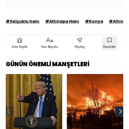
#Selçuklu hanı
#Altınapa Hanı
#Konya
#Altınap
Ana Sayfa
Yazı Boyutu
Paylaş
Favoriler
GÜNÜN ÖNEMLİ MANŞETLERİ