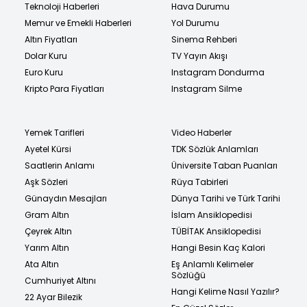
Teknoloji Haberleri
Hava Durumu
Memur ve Emekli Haberleri
Yol Durumu
Altın Fiyatları
Sinema Rehberi
Dolar Kuru
TV Yayın Akışı
Euro Kuru
Instagram Dondurma
Kripto Para Fiyatları
Instagram Silme
Yemek Tarifleri
Video Haberler
Ayetel Kürsi
TDK Sözlük Anlamları
Saatlerin Anlamı
Üniversite Taban Puanları
Aşk Sözleri
Rüya Tabirleri
Günaydın Mesajları
Dünya Tarihi ve Türk Tarihi
Gram Altın
İslam Ansiklopedisi
Çeyrek Altın
TÜBİTAK Ansiklopedisi
Yarım Altın
Hangi Besin Kaç Kalori
Ata Altın
Eş Anlamlı Kelimeler
Sözlüğü
Cumhuriyet Altını
Hangi Kelime Nasıl Yazılır?
22 Ayar Bilezik