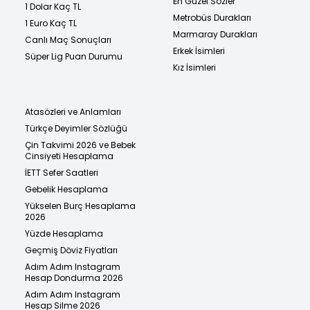
En Güzel Sözler
1 Dolar Kaç TL
Metrobüs Durakları
1 Euro Kaç TL
Marmaray Durakları
Canlı Maç Sonuçları
Erkek İsimleri
Süper Lig Puan Durumu
Kız İsimleri
Atasözleri ve Anlamları
Türkçe Deyimler Sözlüğü
Çin Takvimi 2026 ve Bebek
Cinsiyeti Hesaplama
İETT Sefer Saatleri
Gebelik Hesaplama
Yükselen Burç Hesaplama
2026
Yüzde Hesaplama
Geçmiş Döviz Fiyatları
Adım Adım Instagram
Hesap Dondurma 2026
Adım Adım Instagram
Hesap Silme 2026