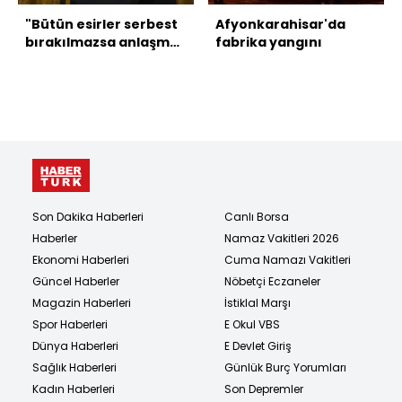
"Bütün esirler serbest
Afyonkarahisar'da
bırakılmazsa anlaşma
fabrika yangını
sona ermeli"
Son Dakika Haberleri
Canlı Borsa
Haberler
Namaz Vakitleri 2026
Ekonomi Haberleri
Cuma Namazı Vakitleri
Güncel Haberler
Nöbetçi Eczaneler
Magazin Haberleri
İstiklal Marşı
Spor Haberleri
E Okul VBS
Dünya Haberleri
E Devlet Giriş
Sağlık Haberleri
Günlük Burç Yorumları
Kadın Haberleri
Son Depremler