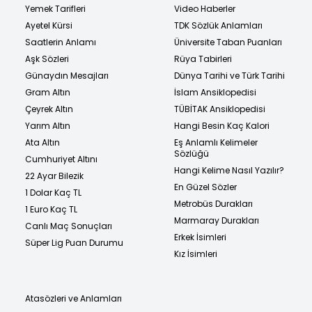
Yemek Tarifleri
Video Haberler
Ayetel Kürsi
TDK Sözlük Anlamları
Saatlerin Anlamı
Üniversite Taban Puanları
Aşk Sözleri
Rüya Tabirleri
Günaydın Mesajları
Dünya Tarihi ve Türk Tarihi
Gram Altın
İslam Ansiklopedisi
Çeyrek Altın
TÜBİTAK Ansiklopedisi
Yarım Altın
Hangi Besin Kaç Kalori
Ata Altın
Eş Anlamlı Kelimeler
Sözlüğü
Cumhuriyet Altını
Hangi Kelime Nasıl Yazılır?
22 Ayar Bilezik
En Güzel Sözler
1 Dolar Kaç TL
Metrobüs Durakları
1 Euro Kaç TL
Marmaray Durakları
Canlı Maç Sonuçları
Erkek İsimleri
Süper Lig Puan Durumu
Kız İsimleri
Atasözleri ve Anlamları