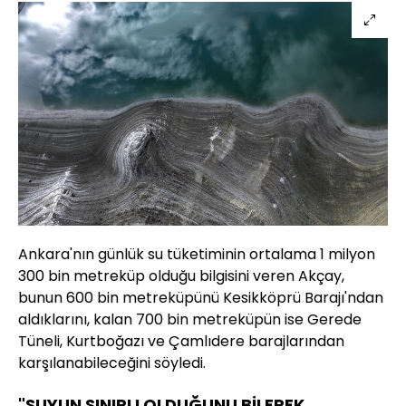
Ankara'nın günlük su tüketiminin ortalama 1 milyon
300 bin metreküp olduğu bilgisini veren Akçay,
bunun 600 bin metreküpünü Kesikköprü Barajı'ndan
aldıklarını, kalan 700 bin metreküpün ise Gerede
Tüneli, Kurtboğazı ve Çamlıdere barajlarından
karşılanabileceğini söyledi.
"SUYUN SINIRLI OLDUĞUNU BİLEREK