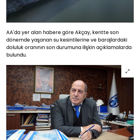
Yüklendi
:
11.30%
Sesi
Oynatma
480
Aç
Hızı
AA'da yer alan habere göre Akçay, kentte son
dönemde yaşanan su kesintilerine ve barajlardaki
doluluk oranının son durumuna ilişkin açıklamalarda
bulundu.