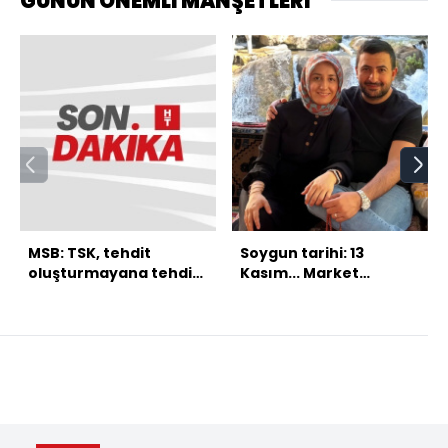
GÜNÜN ÖNEMLİ MANŞETLERİ
MSB: TSK, tehdit
Soygun tarihi: 13
oluşturmayana tehdit
Kasım... Market
değil
arabasına koydu!
Siyah poşetlere sardı!