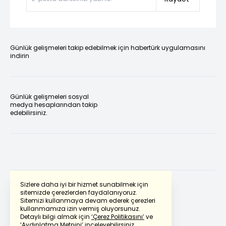
Günlük gelişmeleri takip edebilmek için habertürk uygulamasını
indirin
Günlük gelişmeleri sosyal
medya hesaplarından takip
edebilirsiniz.
Sizlere daha iyi bir hizmet sunabilmek için
sitemizde çerezlerden faydalanıyoruz.
Sitemizi kullanmaya devam ederek çerezleri
Powered by
Translate
kullanmamıza izin vermiş oluyorsunuz.
Detaylı bilgi almak için
‘Çerez Politikasını’
ve
‘Aydınlatma Metnini’
inceleyebilirsiniz.