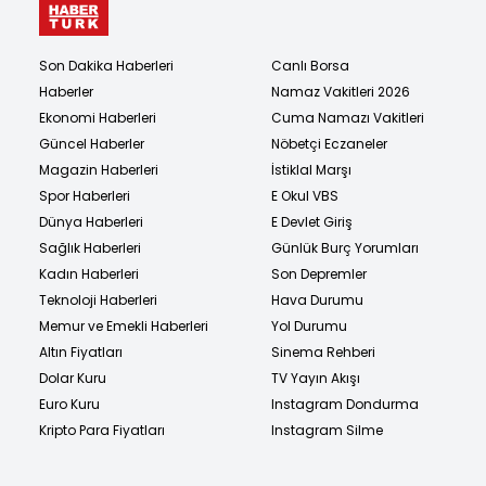
Son Dakika Haberleri
Canlı Borsa
Haberler
Namaz Vakitleri 2026
Ekonomi Haberleri
Cuma Namazı Vakitleri
Güncel Haberler
Nöbetçi Eczaneler
Magazin Haberleri
İstiklal Marşı
Spor Haberleri
E Okul VBS
Dünya Haberleri
E Devlet Giriş
Sağlık Haberleri
Günlük Burç Yorumları
Kadın Haberleri
Son Depremler
Teknoloji Haberleri
Hava Durumu
Memur ve Emekli Haberleri
Yol Durumu
Altın Fiyatları
Sinema Rehberi
Dolar Kuru
TV Yayın Akışı
Euro Kuru
Instagram Dondurma
Kripto Para Fiyatları
Instagram Silme