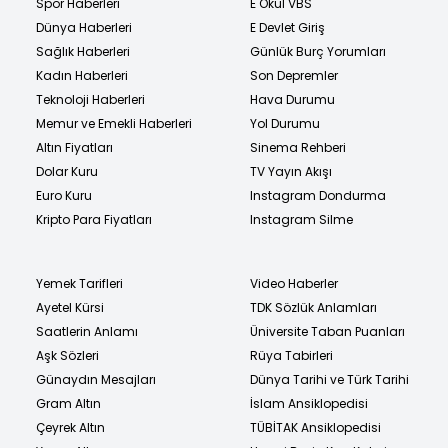
Spor Haberleri
E Okul VBS
Dünya Haberleri
E Devlet Giriş
Sağlık Haberleri
Günlük Burç Yorumları
Kadın Haberleri
Son Depremler
Teknoloji Haberleri
Hava Durumu
Memur ve Emekli Haberleri
Yol Durumu
Altın Fiyatları
Sinema Rehberi
Dolar Kuru
TV Yayın Akışı
Euro Kuru
Instagram Dondurma
Kripto Para Fiyatları
Instagram Silme
Yemek Tarifleri
Video Haberler
Ayetel Kürsi
TDK Sözlük Anlamları
Saatlerin Anlamı
Üniversite Taban Puanları
Aşk Sözleri
Rüya Tabirleri
Günaydın Mesajları
Dünya Tarihi ve Türk Tarihi
Gram Altın
İslam Ansiklopedisi
Çeyrek Altın
TÜBİTAK Ansiklopedisi