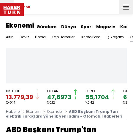
Canlı
Ekonomi
Gündem
Dünya
Spor
Magazin
Kadı
O
Altın
Döviz
Borsa
Kap Haberleri
Kripto Para
İş Yaşam
BIST 100
DOLAR
EURO
GRAM
13.779,39
47,6973
55,1704
6.6
%-0,14
%0,12
%0,42
%2,54
Haberler
Ekonomi
Otomobil
ABD Başkanı Trump'tan
elektrikli araçlara yönelik yeni adım - Otomobil Haberleri
ABD Başkanı Trump'tan