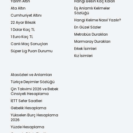
Yarım Altın
Hangi Besin Kaç Kalori
Ata Altın
Eş Anlamlı Kelimeler
Sözlüğü
Cumhuriyet Altını
Hangi Kelime Nasıl Yazılır?
22 Ayar Bilezik
En Güzel Sözler
1 Dolar Kaç TL
Metrobüs Durakları
1 Euro Kaç TL
Marmaray Durakları
Canlı Maç Sonuçları
Erkek İsimleri
Süper Lig Puan Durumu
Kız İsimleri
Atasözleri ve Anlamları
Türkçe Deyimler Sözlüğü
Çin Takvimi 2026 ve Bebek
Cinsiyeti Hesaplama
İETT Sefer Saatleri
Gebelik Hesaplama
Yükselen Burç Hesaplama
2026
Yüzde Hesaplama