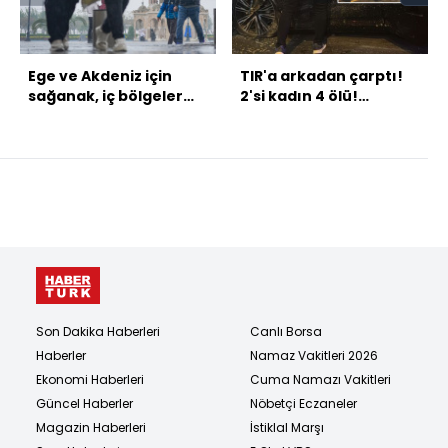
Ege ve Akdeniz için
TIR'a arkadan çarptı!
sağanak, iç bölgeler
2'si kadın 4 ölü!
için buzlanma uyarısı
Katliam gibi...
Son Dakika Haberleri
Canlı Borsa
Haberler
Namaz Vakitleri 2026
Ekonomi Haberleri
Cuma Namazı Vakitleri
Güncel Haberler
Nöbetçi Eczaneler
Magazin Haberleri
İstiklal Marşı