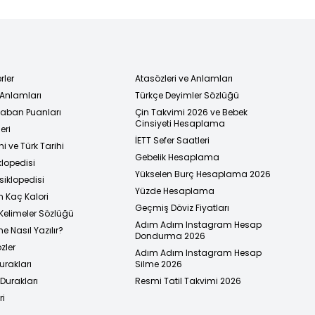
rler
Atasözleri ve Anlamları
 Anlamları
Türkçe Deyimler Sözlüğü
 Taban Puanları
Çin Takvimi 2026 ve Bebek
Cinsiyeti Hesaplama
eri
İETT Sefer Saatleri
i ve Türk Tarihi
Gebelik Hesaplama
klopedisi
Yükselen Burç Hesaplama 2026
siklopedisi
Yüzde Hesaplama
n Kaç Kalori
Geçmiş Döviz Fiyatları
Kelimeler Sözlüğü
Adım Adım Instagram Hesap
e Nasıl Yazılır?
Dondurma 2026
zler
Adım Adım Instagram Hesap
urakları
Silme 2026
urakları
Resmi Tatil Takvimi 2026
ri