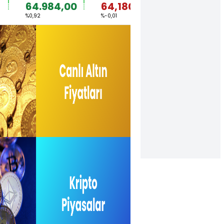
64.984,00
64,1806
1,1529
8
%0,92
%-0,01
%0,03
%