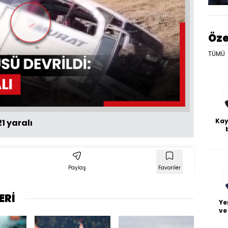
Videoyu
Öze
Oynat
TÜMÜ
Kay
21 yaralı
De
haf
a
bl
Paylaş
Favoriler
ERİ
Ye
ve