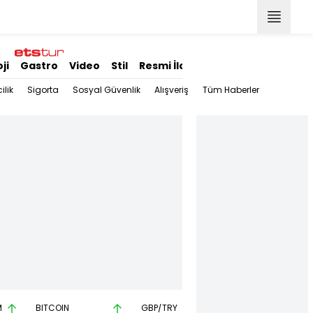
ji
Gastro
Video
Stil
Resmi İlanlar
ilik
Sigorta
Sosyal Güvenlik
Alışveriş
Tüm Haberler
M
BITCOIN
GBP/TRY
EUR/USD
B