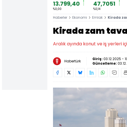
13.799,40
47,7051
%0,00
%0,14
Haberler
Ekonomi
Emlak
Kirada za
Kirada zam tavan
Aralık ayında konut ve iş yerleri 
Giriş:
03.12.2025 - 1
Habertürk
Güncelleme:
03.12