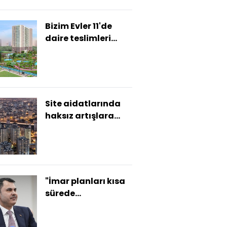
Bizim Evler 11'de
daire teslimleri
başladı
Site aidatlarında
haksız artışlara
yaptırım geliyor
"İmar planları kısa
sürede
tamamlanacak"