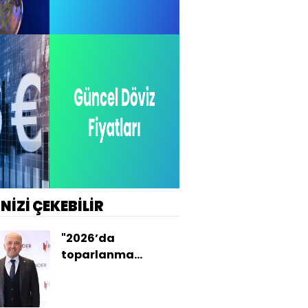
İNİZİ ÇEKEBİLİR
"2026’da
toparlanma
mümkün, kentsel
dönüşüm en acil
gündem"