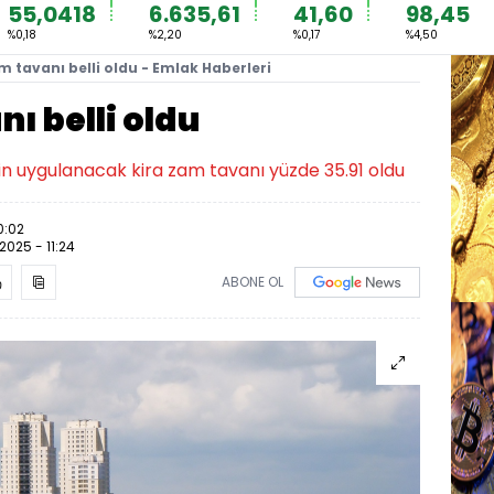
55,0418
6.635,61
41,60
98,45
%0,18
%2,20
%0,17
%4,50
m tavanı belli oldu - Emlak Haberleri
ı belli oldu
için uygulanacak kira zam tavanı yüzde 35.91 oldu
0:02
.2025 - 11:24
ABONE OL