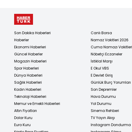
Son Dakika Haberleri
Canlı Borsa
Haberler
Namaz Vakitleri 2026
Ekonomi Haberleri
Cuma Namazı Vakitler
Güncel Haberler
Nöbetçi Eczaneler
Magazin Haberleri
İstiklal Marşı
Spor Haberleri
E Okul VBS
Dünya Haberleri
E Devlet Giriş
Sağlık Haberleri
Günlük Burç Yorumları
Kadın Haberleri
Son Depremler
Teknoloji Haberleri
Hava Durumu
Memur ve Emekli Haberleri
Yol Durumu
Altın Fiyatları
Sinema Rehberi
Dolar Kuru
TV Yayın Akışı
Euro Kuru
Instagram Dondurma
Kripto Para Fiyatları
Instagram Silme