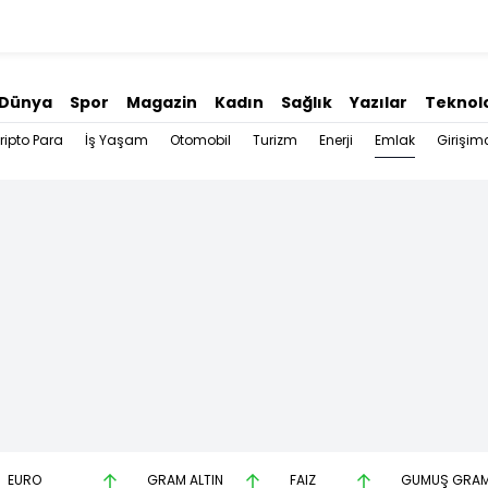
Dünya
Spor
Magazin
Kadın
Sağlık
Yazılar
Teknolo
Emlak
ripto Para
İş Yaşam
Otomobil
Turizm
Enerji
Girişimc
EURO
GRAM ALTIN
FAİZ
GÜMÜŞ GRA