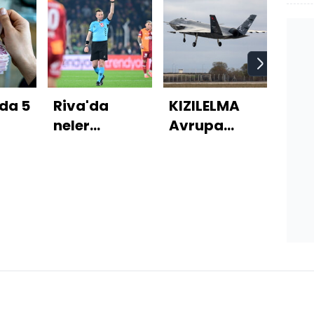
da 5
Riva'da
KIZILELMA
Cum
neler
Avrupa
Kup
on
yaşandı?
hava
Spo
i
Galatasaray'dan
savunma
sahi
Yasin Kol
doktrinini
bul
talebi!
değiştiriyor