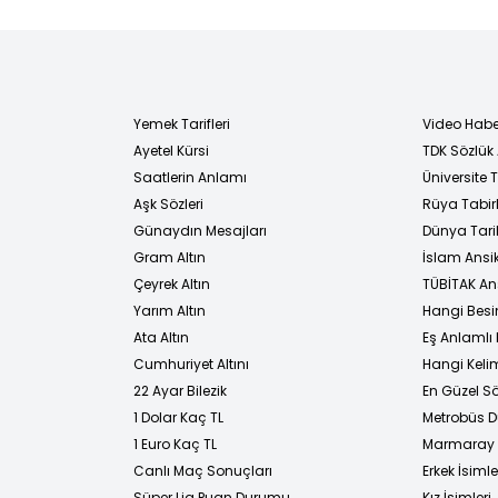
Yemek Tarifleri
Video Habe
Ayetel Kürsi
TDK Sözlük
i
Saatlerin Anlamı
Üniversite
Aşk Sözleri
Rüya Tabirl
Günaydın Mesajları
Dünya Tarih
Gram Altın
İslam Ansi
Çeyrek Altın
TÜBİTAK An
Yarım Altın
Hangi Besi
Ata Altın
Eş Anlamlı 
Cumhuriyet Altını
Hangi Kelim
22 Ayar Bilezik
En Güzel Sö
1 Dolar Kaç TL
Metrobüs D
1 Euro Kaç TL
Marmaray D
Canlı Maç Sonuçları
Erkek İsimle
Süper Lig Puan Durumu
Kız İsimleri