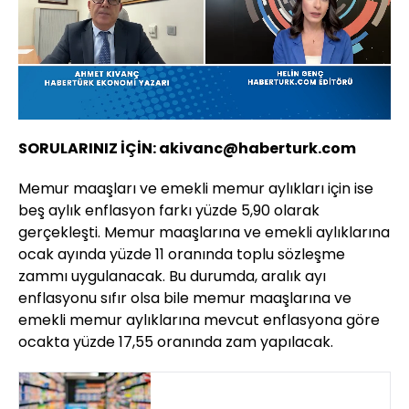
Yüklendi
:
7.11%
Sesi
Oynatma
1080
Aç
Hızı
SORULARINIZ İÇİN: akivanc@haberturk.com
Memur maaşları ve emekli memur aylıkları için ise
beş aylık enflasyon farkı yüzde 5,90 olarak
gerçekleşti. Memur maaşlarına ve emekli aylıklarına
ocak ayında yüzde 11 oranında toplu sözleşme
zammı uygulanacak. Bu durumda, aralık ayı
enflasyonu sıfır olsa bile memur maaşlarına ve
emekli memur aylıklarına mevcut enflasyona göre
ocakta yüzde 17,55 oranında zam yapılacak.