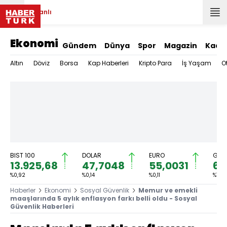
Canlı
Ekonomi
Gündem
Dünya
Spor
Magazin
Kadı
Altın
Döviz
Borsa
Kap Haberleri
Kripto Para
İş Yaşam
O
BIST 100
DOLAR
EURO
GRAM
13.925,68
47,7048
55,0031
6.
%0,92
%0,14
%0,11
%1,30
Haberler
Ekonomi
Sosyal Güvenlik
Memur ve emekli
maaşlarında 5 aylık enflasyon farkı belli oldu - Sosyal
Güvenlik Haberleri