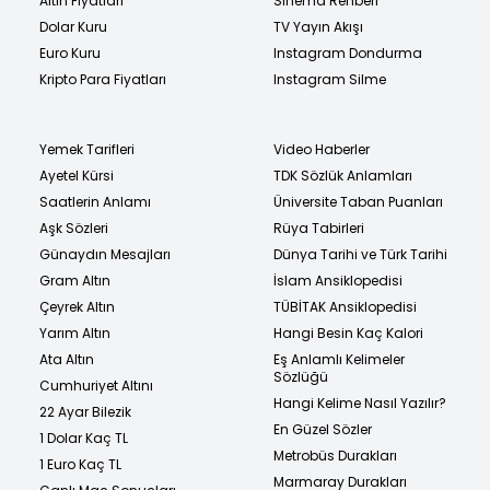
Altın Fiyatları
Sinema Rehberi
Dolar Kuru
TV Yayın Akışı
Euro Kuru
Instagram Dondurma
Kripto Para Fiyatları
Instagram Silme
Yemek Tarifleri
Video Haberler
Ayetel Kürsi
TDK Sözlük Anlamları
Saatlerin Anlamı
Üniversite Taban Puanları
Aşk Sözleri
Rüya Tabirleri
Günaydın Mesajları
Dünya Tarihi ve Türk Tarihi
Gram Altın
İslam Ansiklopedisi
Çeyrek Altın
TÜBİTAK Ansiklopedisi
Yarım Altın
Hangi Besin Kaç Kalori
Ata Altın
Eş Anlamlı Kelimeler
Sözlüğü
Cumhuriyet Altını
Hangi Kelime Nasıl Yazılır?
22 Ayar Bilezik
En Güzel Sözler
1 Dolar Kaç TL
Metrobüs Durakları
1 Euro Kaç TL
Marmaray Durakları