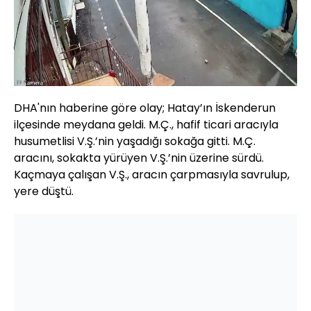
Yüklendi
:
55.10%
Sesi
Oynatma
720
Aç
Hızı
DHA'nın haberine göre olay; Hatay’ın İskenderun
ilçesinde meydana geldi. M.Ç., hafif ticari aracıyla
husumetlisi V.Ş.’nin yaşadığı sokağa gitti. M.Ç.
aracını, sokakta yürüyen V.Ş.’nin üzerine sürdü.
Kaçmaya çalışan V.Ş., aracın çarpmasıyla savrulup,
yere düştü.