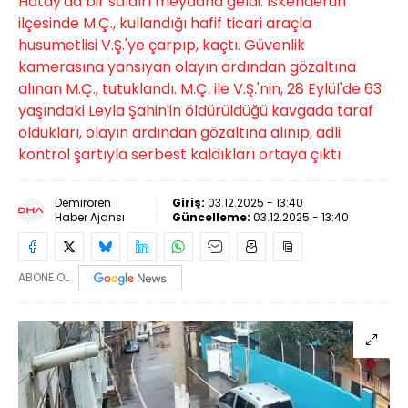
Hatay'da bir saldırı meydana geldi. İskenderun
ilçesinde M.Ç., kullandığı hafif ticari araçla
husumetlisi V.Ş.'ye çarpıp, kaçtı. Güvenlik
kamerasına yansıyan olayın ardından gözaltına
alınan M.Ç., tutuklandı. M.Ç. ile V.Ş.'nin, 28 Eylül'de 63
yaşındaki Leyla Şahin'in öldürüldüğü kavgada taraf
oldukları, olayın ardından gözaltına alınıp, adli
kontrol şartıyla serbest kaldıkları ortaya çıktı
Demirören
Giriş:
03.12.2025 - 13:40
Haber Ajansı
Güncelleme:
03.12.2025 - 13:40
ABONE OL