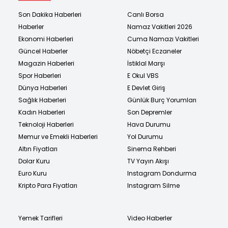
Son Dakika Haberleri
Canlı Borsa
Haberler
Namaz Vakitleri 2026
Ekonomi Haberleri
Cuma Namazı Vakitleri
Güncel Haberler
Nöbetçi Eczaneler
Magazin Haberleri
İstiklal Marşı
Spor Haberleri
E Okul VBS
Dünya Haberleri
E Devlet Giriş
Sağlık Haberleri
Günlük Burç Yorumları
Kadın Haberleri
Son Depremler
Teknoloji Haberleri
Hava Durumu
Memur ve Emekli Haberleri
Yol Durumu
Altın Fiyatları
Sinema Rehberi
Dolar Kuru
TV Yayın Akışı
Euro Kuru
Instagram Dondurma
Kripto Para Fiyatları
Instagram Silme
Yemek Tarifleri
Video Haberler