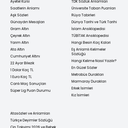
Ayetel Kürsi
TDK Sözlük Anlamları
Saatlerin Anlamı
Üniversite Taban Puanları
Aşk Sözleri
Rüya Tabirleri
Günaydın Mesajları
Dünya Tarihi ve Türk Tarihi
Gram Altın
İslam Ansiklopedisi
Çeyrek Altın
TÜBİTAK Ansiklopedisi
Yarım Altın
Hangi Besin Kaç Kalori
Ata Altın
Eş Anlamlı Kelimeler
Sözlüğü
Cumhuriyet Altını
Hangi Kelime Nasıl Yazılır?
22 Ayar Bilezik
En Güzel Sözler
1 Dolar Kaç TL
Metrobüs Durakları
1 Euro Kaç TL
Marmaray Durakları
Canlı Maç Sonuçları
Erkek İsimleri
Süper Lig Puan Durumu
Kız İsimleri
Atasözleri ve Anlamları
Türkçe Deyimler Sözlüğü
Çin Takvimi 2026 ve Bebek