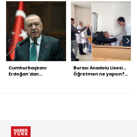
Cumhurbaşkanı
Burası Anadolu Lisesi...
Erdoğan'dan
Öğretmen ne yapsın?
açıklamalar
Otur sıfır!