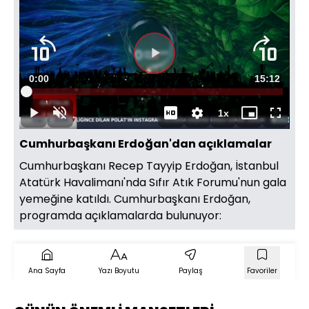
Videoyu
Süre
0:00
Toplam
15:12
Oynat
Yüklendi
:
0.65%
Süre
1x
Oynat
Sesi
Oynatma
Mini
Tam
Aç
Hızı
oynatıcı
Ekran
Cumhurbaşkanı Erdoğan'dan açıklamalar
Cumhurbaşkanı Recep Tayyip Erdoğan, İstanbul
Atatürk Havalimanı'nda Sıfır Atık Forumu'nun gala
yemeğine katıldı. Cumhurbaşkanı Erdoğan,
programda açıklamalarda bulunuyor:
Ana Sayfa
Yazı Boyutu
Paylaş
Favoriler