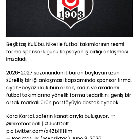
Beşiktaş Kulübü, Nike ile futbol takımlarının resmi
forma sponsorluğunu kapsayan iş birliği anlaşması
imzaladı.
2026-2027 sezonundan itibaren başlayan uzun
süreli iş birliği anlaşması kapsamında sponsor firma,
siyah-beyazlı kulübün erkek, kadın ve akademi
futbol takımlarına yönelik forma tedarikini, geniş bir
ortak markalı ürün portföyüyle destekleyecek.
Kara Kartal, zaferin kanatlarıyla buluşuyor. 🦅
@nikefootball
|
#JustDoIt
pic.twitter.com/x4Zb111HIm
— Beşiktaş JK (@Besiktas)
June 8, 2026