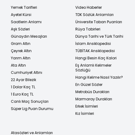
Yemek Tarifleri
Video Haberler
Ayetel Kürsi
TDK Sözlük Anlamları
Saatlerin Anlamı
Üniversite Taban Puanları
Aşk Sözleri
Rüya Tabirleri
Günaydın Mesajları
Dünya Tarihi ve Türk Tarihi
Gram Altın
İslam Ansiklopedisi
Çeyrek Altın
TÜBİTAK Ansiklopedisi
Yarım Altın
Hangi Besin Kaç Kalori
Ata Altın
Eş Anlamlı Kelimeler
Sözlüğü
Cumhuriyet Altını
Hangi Kelime Nasıl Yazılır?
22 Ayar Bilezik
En Güzel Sözler
1 Dolar Kaç TL
Metrobüs Durakları
1 Euro Kaç TL
Marmaray Durakları
Canlı Maç Sonuçları
Erkek İsimleri
Süper Lig Puan Durumu
Kız İsimleri
Atasözleri ve Anlamları