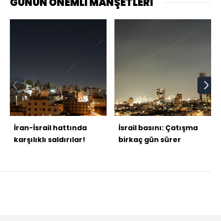
GÜNÜN ÖNEMLİ MANŞETLERİ
İran-İsrail hattında
İsrail basını: Çatışma
karşılıklı saldırılar!
birkaç gün sürer