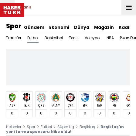
Canlı
Spor
Gündem
Ekonomi
Dünya
Magazin
Kadın
Futbol
Transfer
Basketbol
Tenis
Voleybol
NBA
Puan Du
ASF
BJK
ÇRZ
ALNY
ÇFK
EFK
EYP
FB
GS
0
0
0
0
0
0
0
0
0
Haberler
Spor
Futbol
Süper Lig
Beşiktaş
Beşiktaş'ın
yeni forma sponsoru Nike oldu!