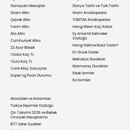
Günaydın Mesajları
Dünya Tarihi ve Türk Tarihi
Gram Altın
İslam Ansiklopedisi
Çeyrek Altın
TÜBİTAK Ansiklopedisi
Yarım Altın
Hangi Besin Kaç Kalori
Ata Altın
Eş Anlamlı Kelimeler
Sözlüğü
Cumhuriyet Altını
Hangi Kelime Nasıl Yazılır?
22 Ayar Bilezik
En Güzel Sözler
1 Dolar Kaç TL
Metrobüs Durakları
1 Euro Kaç TL
Marmaray Durakları
Canlı Maç Sonuçları
Erkek İsimleri
Süper Lig Puan Durumu
Kız İsimleri
Atasözleri ve Anlamları
Türkçe Deyimler Sözlüğü
Çin Takvimi 2026 ve Bebek
Cinsiyeti Hesaplama
İETT Sefer Saatleri