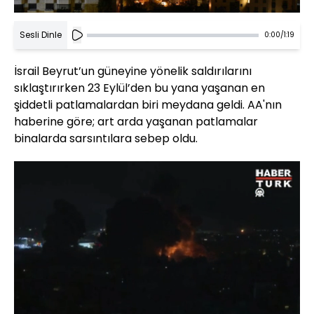
Sesli Dinle
0:00
/
1:19
İsrail Beyrut’un güneyine yönelik saldırılarını
sıklaştırırken 23 Eylül’den bu yana yaşanan en
şiddetli patlamalardan biri meydana geldi. AA'nın
haberine göre; art arda yaşanan patlamalar
binalarda sarsıntılara sebep oldu.
Yüklendi
:
30.05%
Sesi
Oynatma