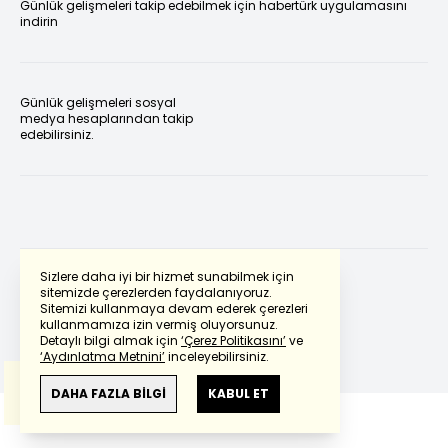
Günlük gelişmeleri takip edebilmek için habertürk uygulamasını
indirin
Günlük gelişmeleri sosyal
medya hesaplarından takip
edebilirsiniz.
Sizlere daha iyi bir hizmet sunabilmek için
sitemizde çerezlerden faydalanıyoruz.
Sitemizi kullanmaya devam ederek çerezleri
Powered by
Translate
kullanmamıza izin vermiş oluyorsunuz.
Detaylı bilgi almak için
‘Çerez Politikasını’
ve
‘Aydınlatma Metnini’
inceleyebilirsiniz.
Bu çeviride
Google Translete
kullanılmıştır.
Anlam ve çeviri hatalarından
haberturk.com
DAHA FAZLA BİLGİ
KABUL ET
sorumlu değildir.