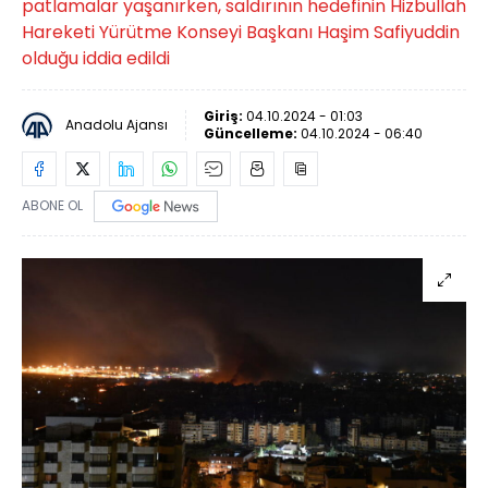
patlamalar yaşanırken, saldırının hedefinin Hizbullah
Hareketi Yürütme Konseyi Başkanı Haşim Safiyuddin
olduğu iddia edildi
Giriş:
04.10.2024 - 01:03
Anadolu Ajansı
Güncelleme:
04.10.2024 - 06:40
ABONE OL