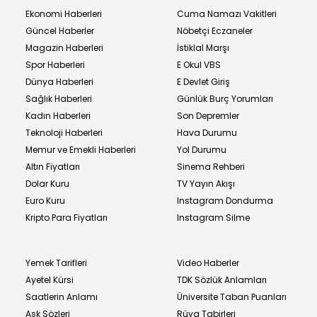
Ekonomi Haberleri
Cuma Namazı Vakitleri
Güncel Haberler
Nöbetçi Eczaneler
Magazin Haberleri
İstiklal Marşı
Spor Haberleri
E Okul VBS
Dünya Haberleri
E Devlet Giriş
Sağlık Haberleri
Günlük Burç Yorumları
Kadın Haberleri
Son Depremler
Teknoloji Haberleri
Hava Durumu
Memur ve Emekli Haberleri
Yol Durumu
Altın Fiyatları
Sinema Rehberi
Dolar Kuru
TV Yayın Akışı
Euro Kuru
Instagram Dondurma
Kripto Para Fiyatları
Instagram Silme
Yemek Tarifleri
Video Haberler
Ayetel Kürsi
TDK Sözlük Anlamları
Saatlerin Anlamı
Üniversite Taban Puanları
Aşk Sözleri
Rüya Tabirleri