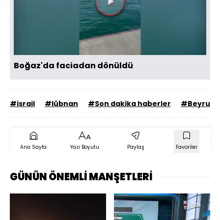
Videoyu
Oynat
Boğaz'da faciadan dönüldü
#israil
#lübnan
#Son dakika haberler
#Beyrut
Ana Sayfa
Yazı Boyutu
Paylaş
Favoriler
GÜNÜN ÖNEMLİ MANŞETLERİ