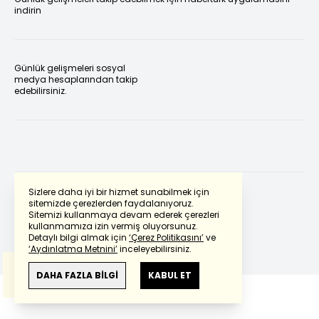
indirin
Günlük gelişmeleri sosyal
medya hesaplarından takip
edebilirsiniz.
Sizlere daha iyi bir hizmet sunabilmek için
sitemizde çerezlerden faydalanıyoruz.
Sitemizi kullanmaya devam ederek çerezleri
Powered by
Translate
kullanmamıza izin vermiş oluyorsunuz.
Detaylı bilgi almak için
‘Çerez Politikasını’
ve
‘Aydınlatma Metnini’
inceleyebilirsiniz.
Bu çeviride
Google Translete
kullanılmıştır.
Anlam ve çeviri hatalarından
haberturk.com
DAHA FAZLA BİLGİ
KABUL ET
sorumlu değildir.