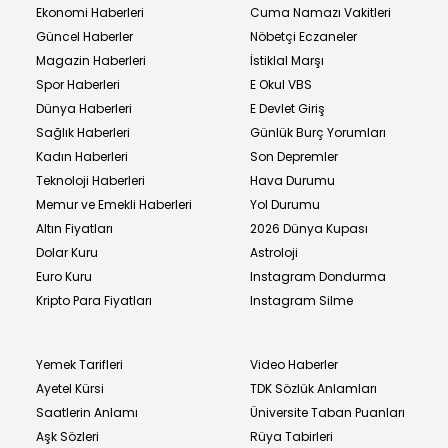
Ekonomi Haberleri
Cuma Namazı Vakitleri
Güncel Haberler
Nöbetçi Eczaneler
Magazin Haberleri
İstiklal Marşı
Spor Haberleri
E Okul VBS
Dünya Haberleri
E Devlet Giriş
Sağlık Haberleri
Günlük Burç Yorumları
Kadın Haberleri
Son Depremler
Teknoloji Haberleri
Hava Durumu
Memur ve Emekli Haberleri
Yol Durumu
Altın Fiyatları
2026 Dünya Kupası
Dolar Kuru
Astroloji
Euro Kuru
Instagram Dondurma
Kripto Para Fiyatları
Instagram Silme
Yemek Tarifleri
Video Haberler
Ayetel Kürsi
TDK Sözlük Anlamları
Saatlerin Anlamı
Üniversite Taban Puanları
Aşk Sözleri
Rüya Tabirleri