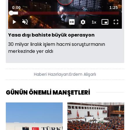
Süre
0:00
Toplam
1:25
Yüklendi
:
6.33%
Süre
1x
Duraklat
Sesi
Oynatma
Mini
Tam
Aç
Hızı
oynatıcı
Ekran
Yasa dışı bahiste büyük operasyon
30 milyar liralık işlem hacmi soruşturmanın
merkezinde yer aldı
Haberi Hazırlayan:
Erdem Alişarlı
GÜNÜN ÖNEMLİ MANŞETLERİ