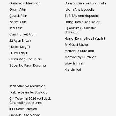
Günaydın Mesajları
Dünya Tarihi ve Türk Tarihi
Gram Altın
İslam Ansiklopedisi
Çeyrek Altın
TÜBİTAK Ansiklopedisi
Yarım Altın
Hangi Besin Kaç Kalori
Ata Altın
Eş Anlamlı Kelimeler
Sözlüğü
Cumhuriyet Altını
Hangi Kelime Nasıl Yazılır?
22 Ayar Bilezik
En Güzel Sözler
1 Dolar Kaç TL
Metrobüs Durakları
1 Euro Kaç TL
Marmaray Durakları
Canlı Maç Sonuçları
Erkek İsimleri
Süper Lig Puan Durumu
Kız İsimleri
Atasözleri ve Anlamları
Türkçe Deyimler Sözlüğü
Çin Takvimi 2026 ve Bebek
Cinsiyeti Hesaplama
İETT Sefer Saatleri
Gebelik Hesaplama