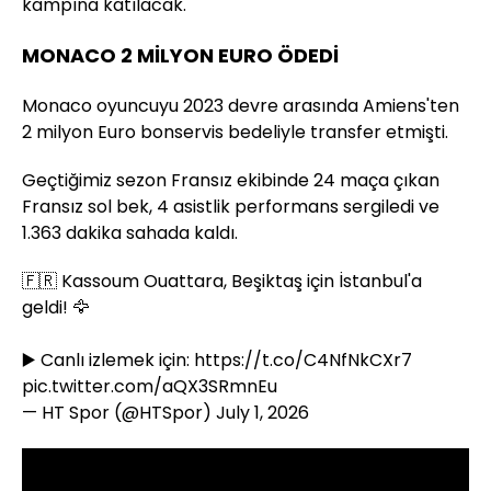
kampına katılacak.
MONACO 2 MİLYON EURO ÖDEDİ
Monaco oyuncuyu 2023 devre arasında Amiens'ten
2 milyon Euro bonservis bedeliyle transfer etmişti.
Geçtiğimiz sezon Fransız ekibinde 24 maça çıkan
Fransız sol bek, 4 asistlik performans sergiledi ve
1.363 dakika sahada kaldı.
🇫🇷 Kassoum Ouattara, Beşiktaş için İstanbul'a
geldi! 🦅
▶️ Canlı izlemek için:
https://t.co/C4NfNkCXr7
pic.twitter.com/aQX3SRmnEu
— HT Spor (@HTSpor)
July 1, 2026