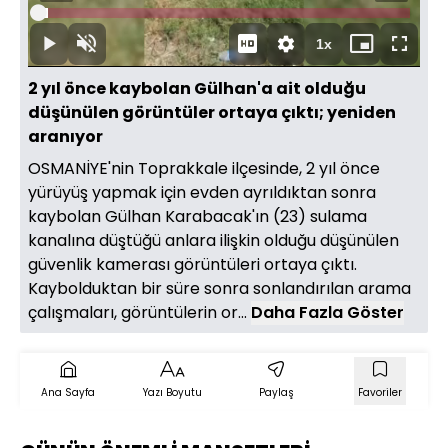
Oynat
Yüklendi
:
2.57%
Süre
1x
Oynat
Sesi
Oynatma
Mini
Tam
Aç
Hızı
oynatıcı
Ekran
2 yıl önce kaybolan Gülhan'a ait olduğu
düşünülen görüntüler ortaya çıktı; yeniden
aranıyor
OSMANİYE'nin Toprakkale ilçesinde, 2 yıl önce
yürüyüş yapmak için evden ayrıldıktan sonra
kaybolan Gülhan Karabacak'ın (23) sulama
kanalına düştüğü anlara ilişkin olduğu düşünülen
güvenlik kamerası görüntüleri ortaya çıktı.
Kaybolduktan bir süre sonra sonlandırılan arama
çalışmaları, görüntülerin or...
Daha Fazla Göster
Ana Sayfa
Yazı Boyutu
Paylaş
Favoriler