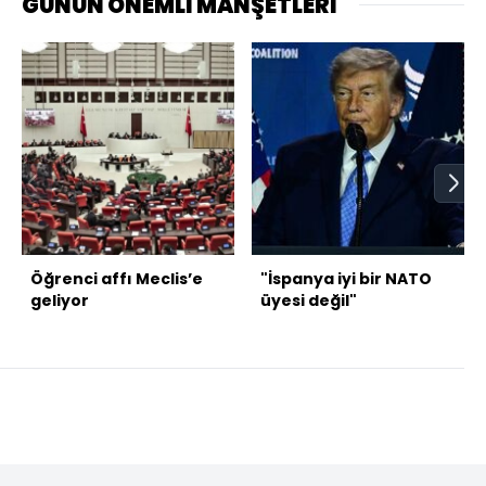
GÜNÜN ÖNEMLİ MANŞETLERİ
Öğrenci affı Meclis’e
"İspanya iyi bir NATO
geliyor
üyesi değil"