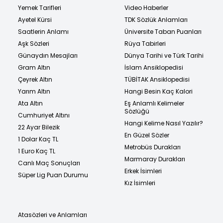
Yemek Tarifleri
Video Haberler
Ayetel Kürsi
TDK Sözlük Anlamları
Saatlerin Anlamı
Üniversite Taban Puanları
Aşk Sözleri
Rüya Tabirleri
Günaydın Mesajları
Dünya Tarihi ve Türk Tarihi
Gram Altın
İslam Ansiklopedisi
Çeyrek Altın
TÜBİTAK Ansiklopedisi
Yarım Altın
Hangi Besin Kaç Kalori
Ata Altın
Eş Anlamlı Kelimeler
Sözlüğü
Cumhuriyet Altını
Hangi Kelime Nasıl Yazılır?
22 Ayar Bilezik
En Güzel Sözler
1 Dolar Kaç TL
Metrobüs Durakları
1 Euro Kaç TL
Marmaray Durakları
Canlı Maç Sonuçları
Erkek İsimleri
Süper Lig Puan Durumu
Kız İsimleri
Atasözleri ve Anlamları