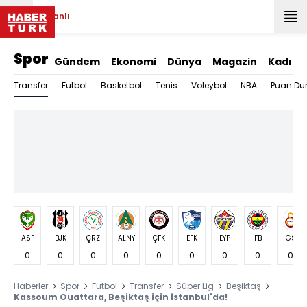
Canlı
Spor
Gündem
Ekonomi
Dünya
Magazin
Kadın
Transfer
Futbol
Basketbol
Tenis
Voleybol
NBA
Puan Du
ASF
BJK
ÇRZ
ALNY
ÇFK
EFK
EYP
FB
GS
0
0
0
0
0
0
0
0
0
Haberler
Spor
Futbol
Transfer
Süper Lig
Beşiktaş
Kassoum Ouattara, Beşiktaş için İstanbul'da!