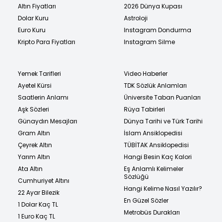
Altın Fiyatları
2026 Dünya Kupası
Dolar Kuru
Astroloji
Euro Kuru
Instagram Dondurma
Kripto Para Fiyatları
Instagram Silme
Yemek Tarifleri
Video Haberler
Ayetel Kürsi
TDK Sözlük Anlamları
Saatlerin Anlamı
Üniversite Taban Puanları
Aşk Sözleri
Rüya Tabirleri
Günaydın Mesajları
Dünya Tarihi ve Türk Tarihi
Gram Altın
İslam Ansiklopedisi
Çeyrek Altın
TÜBİTAK Ansiklopedisi
Yarım Altın
Hangi Besin Kaç Kalori
Ata Altın
Eş Anlamlı Kelimeler
Sözlüğü
Cumhuriyet Altını
Hangi Kelime Nasıl Yazılır?
22 Ayar Bilezik
En Güzel Sözler
1 Dolar Kaç TL
Metrobüs Durakları
1 Euro Kaç TL