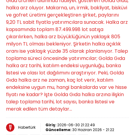
Gıda ürünleri alanında faaliyet gösteren Golda Gıda,
halka arz oluyor. Makarna, un, irmik, bakliyat, bisküvi
ve gofret üretimi gerçekleştiren şirket, paylarını
9,20 TL sabit fiyatla yatırımcılara sunacak. Halka arz
kapsamında toplam 87.499.998 lot satışa
çıkarılırken, halka arz büyüklüğünün yaklaşık 805
milyon TL olması bekleniyor. Şirketin halka açıklık
oranı ise yaklaşık yüzde 35 olarak planlanıyor. Talep
toplama süreci öncesinde yatırımcılar; Golda Gıda
halka arz tarihi, katılım endeksi uygunluğu, banka
listesi ve olası lot dağılımını araştırıyor. Peki, Golda
Gıda halka arz ne zaman, kaç lot verir, katılım
endeksine uygun mu, hangi bankalarda var ve hisse
fiyatı ne kadar? İşte Golda Gıda halka arzına ilişkin
talep toplama tarihi, lot sayısı, banka listesi ve
merak edilen tüm detaylar...
Giriş:
2026-06-30 21:22:49
Habertürk
Güncelleme:
30 Haziran 2026 - 21:22