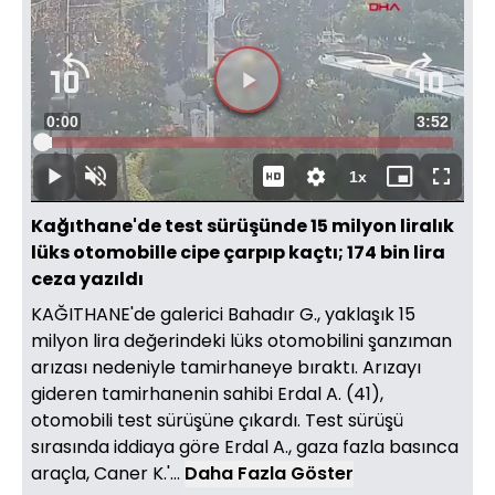
Süre
0:00
Toplam
3:52
Yüklendi
:
2.47%
Süre
1x
Duraklat
Sesi
Oynatma
Mini
Tam
Aç
Hızı
oynatıcı
Ekran
Kağıthane'de test sürüşünde 15 milyon liralık
lüks otomobille cipe çarpıp kaçtı; 174 bin lira
ceza yazıldı
KAĞITHANE'de galerici Bahadır G., yaklaşık 15
milyon lira değerindeki lüks otomobilini şanzıman
arızası nedeniyle tamirhaneye bıraktı. Arızayı
gideren tamirhanenin sahibi Erdal A. (41),
otomobili test sürüşüne çıkardı. Test sürüşü
sırasında iddiaya göre Erdal A., gaza fazla basınca
araçla, Caner K.'...
Daha Fazla Göster