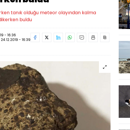
lışırken tanık olduğu meteor olayından kalma
 dikerken buldu
19 - 16:36
:
24.12.2019 - 16:39