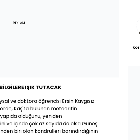
De
haf
a
bl
REKLAM
kor
BİLGİLERE IŞIK TUTACAK
ysal ve doktora öğrencisi Ersin Kaygısız
elerde, Kaş'ta bulunan meteoritin
al yapıda olduğunu, yeniden
ini ve içinde çok az sayıda da olsa Güneş
rinden biri olan kondrülleri barındırdığının