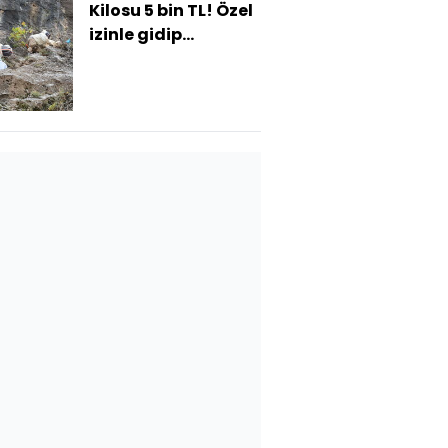
Kilosu 5 bin TL! Özel
izinle gidip
topladılar