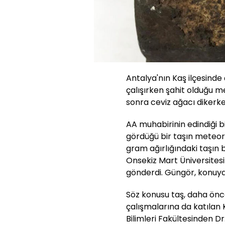
Antalya'nın Kaş ilçesinde
çalışırken şahit olduğu m
sonra ceviz ağacı dikerk
AA muhabirinin edindiği b
gördüğü bir taşın meteori
gram ağırlığındaki taşın 
Onsekiz Mart Üniversites
gönderdi. Güngör, konuya
Söz konusu taş, daha ön
çalışmalarına da katılan K
Bilimleri Fakültesinden D