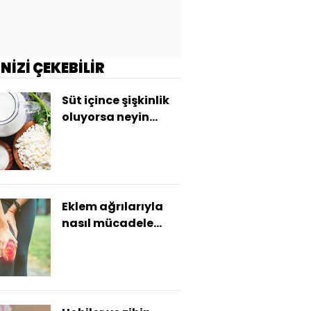
İNİZİ ÇEKEBİLİR
Süt içince şişkinlik
oluyorsa neyin
habercisi?
Eklem ağrılarıyla
nasıl mücadele
etmeli?