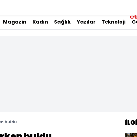
Magazin
Kadın
Sağlık
Yazılar
Teknoloji
G
İLG
en buldu
erken buldu