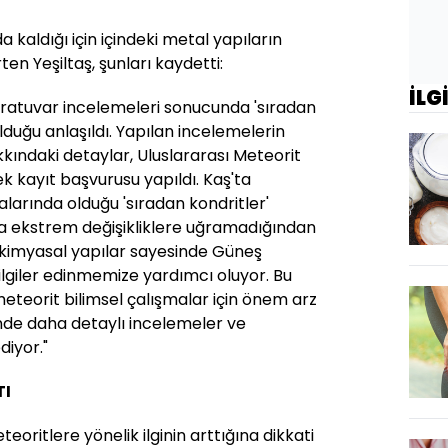
 kaldığı için içindeki metal yapıların
ten Yeşiltaş, şunları kaydetti:
İLG
ratuvar incelemeleri sonucunda 'sıradan
olduğu anlaşıldı. Yapılan incelemelerin
kındaki detaylar, Uluslararası Meteorit
k kayıt başvurusu yapıldı. Kaş'ta
larında olduğu 'sıradan kondritler'
a ekstrem değişikliklere uğramadığından
ı kimyasal yapılar sayesinde Güneş
bilgiler edinmemize yardımcı oluyor. Bu
eteorit bilimsel çalışmalar için önem arz
inde daha detaylı incelemeler ve
diyor."
TI
teoritlere yönelik ilginin arttığına dikkati