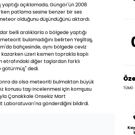
aş yaptığı açıklamada, Güngör'ün 2008
şırken patlama sesine benzer bir ses
meteor olduğunu düşündüğünü aktardı.
r belli aralıklarla o bölgede yaptığı
meteorit bulamadığını belirten Yeşiltaş,
m'da bahçesinde, aynı bölgede ceviz
ı kazarken üzeri kısmen toprakla kaplı
 etrafındaki diğer taşlardan farklı
 götürmüş" dedi.
Öze
l sonra da olsa meteoriti bulmaktan büyük
TÜMÜ
z konusu taşı incelenmesi için komşusu
ıyla Çanakkale Onsekiz Mart
t Laboratuvarı'na gönderdiğini bildirdi.
Kay