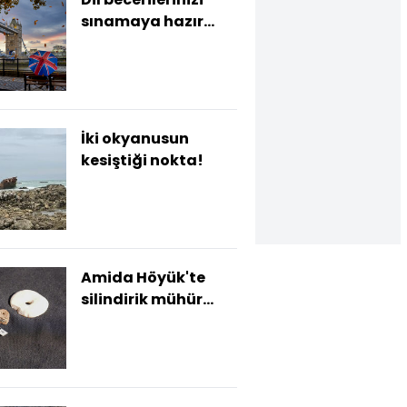
sınamaya hazır
mısınız?
İki okyanusun
kesiştiği nokta!
Amida Höyük'te
silindirik mühür
bulundu