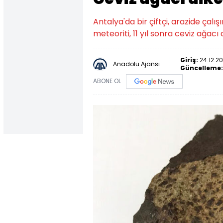
Antalya'da bir çiftçi, arazide ça
meteoriti, 11 yıl sonra ceviz ağacı
Giriş:
24.12.20
Anadolu Ajansı
Güncelleme
ABONE OL