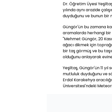
Dr. Öğretim Üyesi Yeşilt
yılında aynı arazide çalı
duyduğunu ve bunun bir 
Güngör'ün bu zamana kada
aramalarda herhangi bir 
"Mehmet Güngör, 20 Kası
ağacı dikmek için toprağ
bir taş görmüş ve bu taşın
olduğunu anlayarak evine
Yeşiltaş, Güngör'ün 11 yı
mutluluk duyduğunu ve sö
Erdal Karakehya aracılığ
Üniversitesi'ndeki Meteori