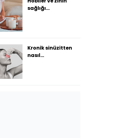
Hobiler ve zihin
sağlığı
bağlantısına
dikkat!
Kronik sinüzitten
nasıl
kurtulabilirsiniz?