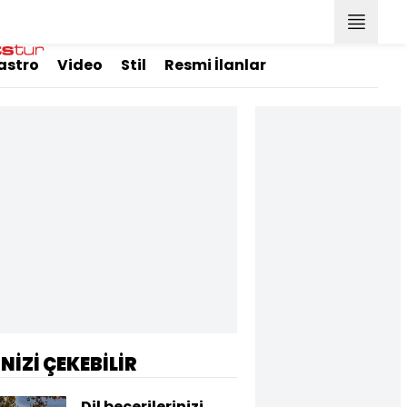
astro
Video
Stil
Resmi İlanlar
İNİZİ ÇEKEBİLİR
Dil becerilerinizi