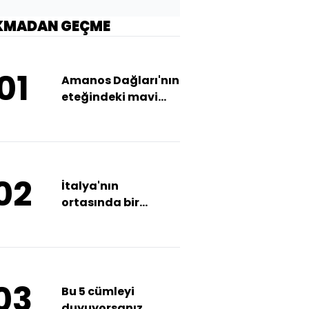
KMADAN GEÇME
01
Amanos Dağları'nın
eteğindeki mavi
cennet
02
İtalya'nın
ortasında bir
devlet!
03
Bu 5 cümleyi
duyuyorsanız