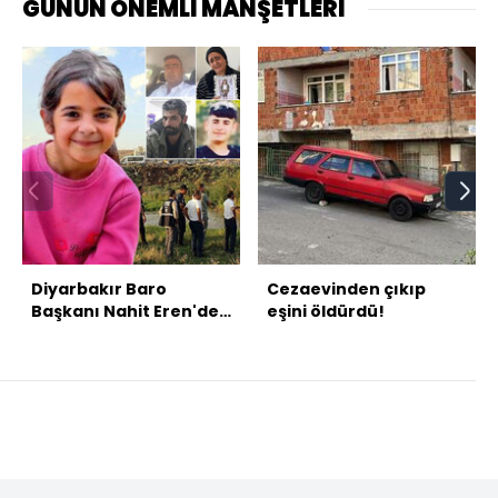
GÜNÜN ÖNEMLİ MANŞETLERİ
Diyarbakır Baro
Cezaevinden çıkıp
Başkanı Nahit Eren'den
eşini öldürdü!
Nevzat Bahtiyar'a:
Narin'i başka yere
gömdün mü?