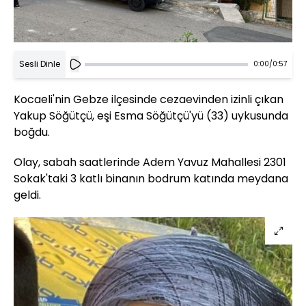
Sesli Dinle
0:00
/
0:57
Kocaeli'nin Gebze ilçesinde cezaevinden izinli çıkan
Yakup Söğütçü, eşi Esma Söğütçü'yü (33) uykusunda
boğdu.
Olay, sabah saatlerinde Adem Yavuz Mahallesi 2301
Sokak'taki 3 katlı binanın bodrum katında meydana
geldi.