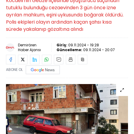
Kocaeli'nin Gebze ilçesinde uyuşturucu suçundan
tutuklu bulunduğu cezaevinden 3 gün önce izne
ayrılan mahkum, eşini uykusunda boğarak öldürdü.
Polis ekipleri olayın ardından kaçan şahsı kısa
sürede yakalanıp gözaltına alındı
Demirören
Giriş:
09.11.2024 - 19:28
Haber Ajansı
Güncelleme:
09.11.2024 - 20:07
ABONE OL