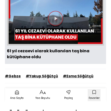
Videoyu
Oynat
61 yıl cezaevi olarak kullanılan taş bina
kütüphane oldu
#Gebze
#Yakup Söğütçü
#Esma Söğütçü
Ana Sayfa
Yazı Boyutu
Paylaş
Favoriler