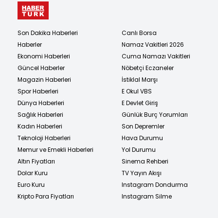
Son Dakika Haberleri
Canlı Borsa
Haberler
Namaz Vakitleri 2026
Ekonomi Haberleri
Cuma Namazı Vakitleri
Güncel Haberler
Nöbetçi Eczaneler
Magazin Haberleri
İstiklal Marşı
Spor Haberleri
E Okul VBS
Dünya Haberleri
E Devlet Giriş
Sağlık Haberleri
Günlük Burç Yorumları
Kadın Haberleri
Son Depremler
Teknoloji Haberleri
Hava Durumu
Memur ve Emekli Haberleri
Yol Durumu
Altın Fiyatları
Sinema Rehberi
Dolar Kuru
TV Yayın Akışı
Euro Kuru
Instagram Dondurma
Kripto Para Fiyatları
Instagram Silme