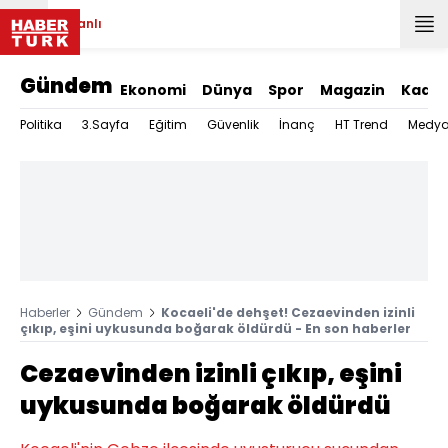
Canlı
Gündem
Ekonomi
Dünya
Spor
Magazin
Kadın
Politika
3.Sayfa
Eğitim
Güvenlik
İnanç
HT Trend
Medy
Haberler
Gündem
Kocaeli'de dehşet! Cezaevinden izinli
çıkıp, eşini uykusunda boğarak öldürdü - En son haberler
Cezaevinden izinli çıkıp, eşini
uykusunda boğarak öldürdü