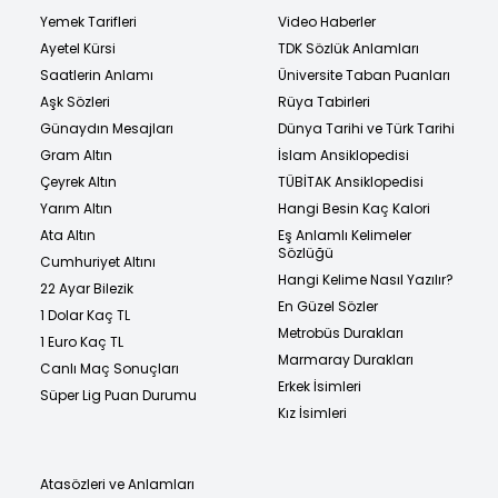
Yemek Tarifleri
Video Haberler
Ayetel Kürsi
TDK Sözlük Anlamları
Saatlerin Anlamı
Üniversite Taban Puanları
Aşk Sözleri
Rüya Tabirleri
Günaydın Mesajları
Dünya Tarihi ve Türk Tarihi
Gram Altın
İslam Ansiklopedisi
Çeyrek Altın
TÜBİTAK Ansiklopedisi
Yarım Altın
Hangi Besin Kaç Kalori
Ata Altın
Eş Anlamlı Kelimeler
Sözlüğü
Cumhuriyet Altını
Hangi Kelime Nasıl Yazılır?
22 Ayar Bilezik
En Güzel Sözler
1 Dolar Kaç TL
Metrobüs Durakları
1 Euro Kaç TL
Marmaray Durakları
Canlı Maç Sonuçları
Erkek İsimleri
Süper Lig Puan Durumu
Kız İsimleri
Atasözleri ve Anlamları