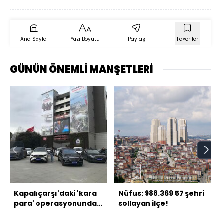
Ana Sayfa
Yazı Boyutu
Paylaş
Favoriler
GÜNÜN ÖNEMLİ MANŞETLERİ
Kapalıçarşı'daki 'kara
Nüfus: 988.369 57 şehri
para' operasyonunda
sollayan ilçe!
10 tutuklama!