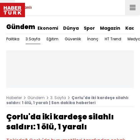
Canlı
Gündem
Ekonomi
Dünya
Spor
Magazin
Kadın
3.Sayfa
Politika
Eğitim
Güvenlik
İnanç
HT Trend
Medy
Haberler
Gündem
3. Sayfa
Çorlu'da iki kardeşe silahlı
saldırı: 1 ölü, 1 yaralı | Son dakika haberleri
Çorlu'da iki kardeşe silahlı
saldırı: 1 ölü, 1 yaralı