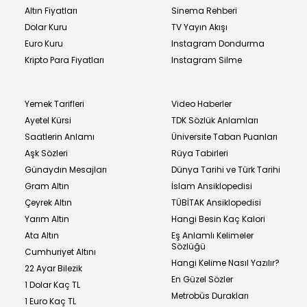
Altın Fiyatları
Sinema Rehberi
Dolar Kuru
TV Yayın Akışı
Euro Kuru
Instagram Dondurma
Kripto Para Fiyatları
Instagram Silme
Yemek Tarifleri
Video Haberler
Ayetel Kürsi
TDK Sözlük Anlamları
Saatlerin Anlamı
Üniversite Taban Puanları
Aşk Sözleri
Rüya Tabirleri
Günaydın Mesajları
Dünya Tarihi ve Türk Tarihi
Gram Altın
İslam Ansiklopedisi
Çeyrek Altın
TÜBİTAK Ansiklopedisi
Yarım Altın
Hangi Besin Kaç Kalori
Ata Altın
Eş Anlamlı Kelimeler
Sözlüğü
Cumhuriyet Altını
Hangi Kelime Nasıl Yazılır?
22 Ayar Bilezik
En Güzel Sözler
1 Dolar Kaç TL
Metrobüs Durakları
1 Euro Kaç TL