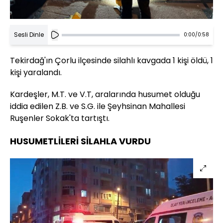
Sesli Dinle
0:00
/
0:58
Tekirdağ'ın Çorlu ilçesinde silahlı kavgada 1 kişi öldü, 1
kişi yaralandı.
Kardeşler, M.T. ve V.T, aralarında husumet olduğu
iddia edilen Z.B. ve S.G. ile Şeyhsinan Mahallesi
Ruşenler Sokak'ta tartıştı.
HUSUMETLİLERİ SİLAHLA VURDU