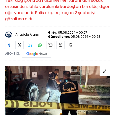
Tekirdağ Çorlu'da husumetlileri tarafından sokak
ortasında silahla vurulan iki kardeşten biri öldü, diğer
ağır yaralandı. Polis ekipleri, kaçan 2 şüpheliyi
gözaltına aldı
Giriş:
05.08.2024 - 00:27
Anadolu Ajansı
Güncelleme:
05.08.2024 - 00:28
ABONE OL