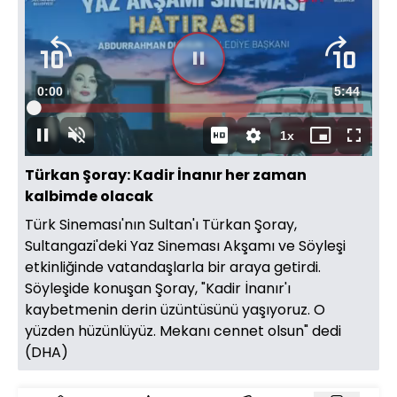
Süre
0:00
Toplam
5:44
Yüklendi
:
1.39%
Süre
1x
Duraklat
Sesi
Oynatma
Mini
Tam
Aç
Hızı
oynatıcı
Ekran
Türkan Şoray: Kadir İnanır her zaman
kalbimde olacak
Türk Sineması'nın Sultan'ı Türkan Şoray,
Sultangazi'deki Yaz Sineması Akşamı ve Söyleşi
etkinliğinde vatandaşlarla bir araya getirdi.
Söyleşide konuşan Şoray, "Kadir İnanır'ı
kaybetmenin derin üzüntüsünü yaşıyoruz. O
yüzden hüzünlüyüz. Mekanı cennet olsun" dedi
(DHA)