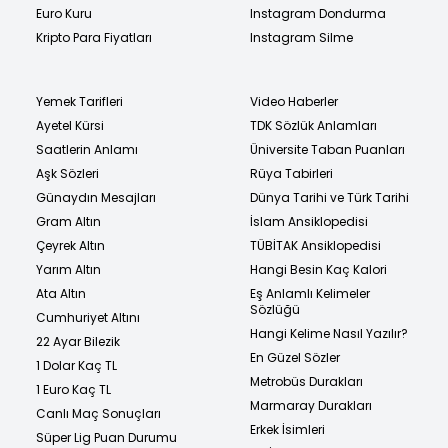
Euro Kuru
Instagram Dondurma
Kripto Para Fiyatları
Instagram Silme
Yemek Tarifleri
Video Haberler
Ayetel Kürsi
TDK Sözlük Anlamları
Saatlerin Anlamı
Üniversite Taban Puanları
Aşk Sözleri
Rüya Tabirleri
Günaydın Mesajları
Dünya Tarihi ve Türk Tarihi
Gram Altın
İslam Ansiklopedisi
Çeyrek Altın
TÜBİTAK Ansiklopedisi
Yarım Altın
Hangi Besin Kaç Kalori
Ata Altın
Eş Anlamlı Kelimeler
Sözlüğü
Cumhuriyet Altını
Hangi Kelime Nasıl Yazılır?
22 Ayar Bilezik
En Güzel Sözler
1 Dolar Kaç TL
Metrobüs Durakları
1 Euro Kaç TL
Marmaray Durakları
Canlı Maç Sonuçları
Erkek İsimleri
Süper Lig Puan Durumu