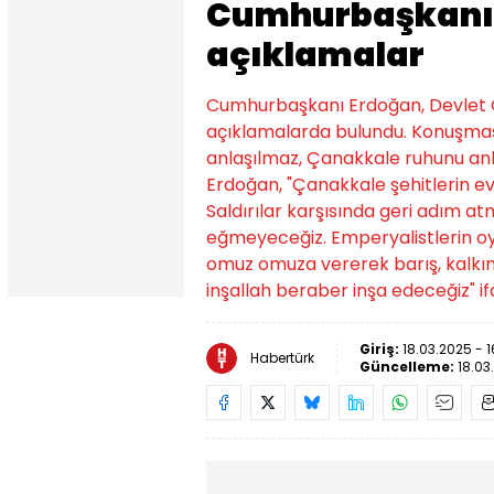
Cumhurbaşkanı
açıklamalar
Cumhurbaşkanı Erdoğan, Devlet 
açıklamalarda bulundu. Konuşmas
anlaşılmaz, Çanakkale ruhunu an
Erdoğan, "Çanakkale şehitlerin evl
Saldırılar karşısında geri adım a
eğmeyeceğiz. Emperyalistlerin oyu
omuz omuza vererek barış, kalkınm
inşallah beraber inşa edeceğiz" if
Giriş:
18.03.2025 - 1
Habertürk
Güncelleme:
18.03