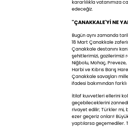
kararlılıkla vatanımıza
edeceğiz.
"ÇANAKKALE'Yİ NE Y
Bugün aynı zamanda tarihi
18 Mart Çanakkale zaferim
Çanakkale destanını kanl
şehitlerimizi, gazilerimiz
Niğbolu, Mohaç, Preveze, İ
Harbi ve Kıbrıs Barış Har
Çanakkale savaşları mill
ifadesi bakımından farklı
İtilaf kuvvetleri ellerini 
geçebileceklerini zannediy
rivayet edilir; Türkler mi,
ezer geçeriz onları! Büyük
yaptılarsa geçemediler. T