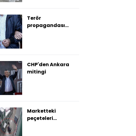
Terör
propagandası
yapan 7 kişi
tutuklandı
CHP'den Ankara
mitingi
Marketteki
peçeteleri
tutuşturdu