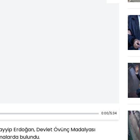
0:00
/
5:34
yyip Erdoğan, Devlet Övünç Madalyası
malarda bulundu.