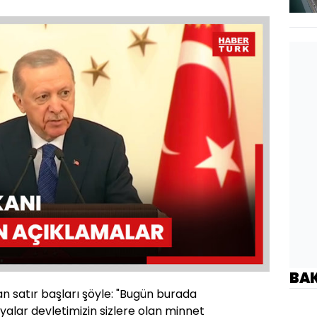
Oynatma
Hızı
BA
n satır başları şöyle: "Bugün burada
alar devletimizin sizlere olan minnet