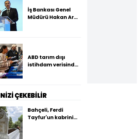
İş Bankası Genel
Müdürü Hakan Aran
görevden ayrılıyor
ABD tarım dışı
istihdam verisinde
negatif sürpriz
İNİZİ ÇEKEBİLİR
Bahçeli, Ferdi
Tayfur'un kabrini
yaptırdı