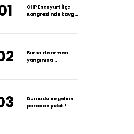
01
CHP Esenyurt İlçe
Kongresi'nde kavga
çıktı
02
Bursa'da orman
yangınına
müdahale
03
Damada ve geline
paradan yelek!