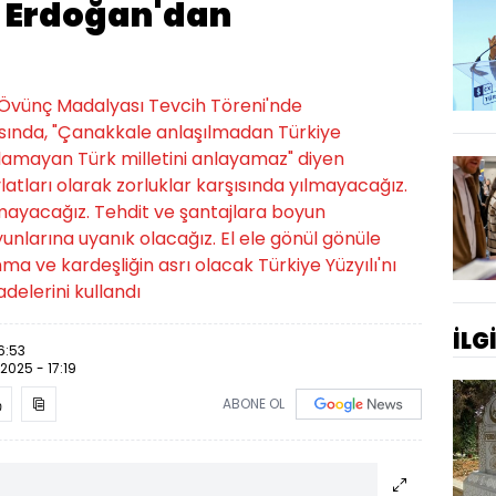
 Erdoğan'dan
Övünç Madalyası Tevcih Töreni'nde
ında, "Çanakkale anlaşılmadan Türkiye
lamayan Türk milletini anlayamaz" diyen
atları olarak zorluklar karşısında yılmayacağız.
tmayacağız. Tehdit ve şantajlara boyun
nlarına uyanık olacağız. El ele gönül gönüle
a ve kardeşliğin asrı olacak Türkiye Yüzyılı'nı
adelerini kullandı
İLG
6:53
.2025 - 17:19
ABONE OL