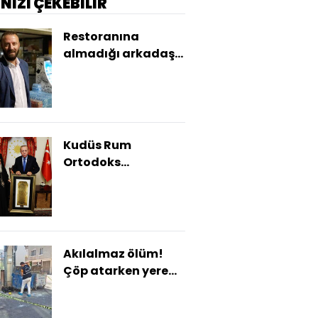
İNİZİ ÇEKEBİLİR
Restoranına
almadığı arkadaşı
öldürdü!
Kudüs Rum
Ortodoks
Patriği'nden
anlamlı hediye
Akılalmaz ölüm!
Çöp atarken yere
düştü!