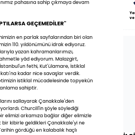
 canımız pahasına sahip çıkmaya devam
Ye
ve
APTILARSA GEÇEMEDİLER"
mizin en parlak sayfalarından biri olan
izin 110. yıldönümünü idrak ediyoruz.
arıyla yazan kahramanlarımızı,
i rahmetle yâd ediyorum. Malazgirt,
stanbul'un fethi, Kut'ülamare, İstiklal
ekatı'na kadar nice savaşlar verdik.
etimizin istiklal mücadelesinde topyekûn
 anlama sahiptir.
kollarını sallayarak Çanakkale'den
orlardı. Churcill'in şöyle söylediği
 bir elimizi arkamıza bağlar diğer elimizle
 bir kibirle geldikleri Çanakkale'yi ne
arihin gördüğü en kalabalık haçlı