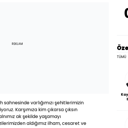
REKLAM
Öze
TÜMÜ
Kay
rih sahnesinde varlığımızı şehitlerimizin
De
haf
iyoruz. Karşımıza kim çıkarsa çıksın
a
alnımız ak şekilde yaşamayı
bl
zilerimizden aldığımız ilham, cesaret ve