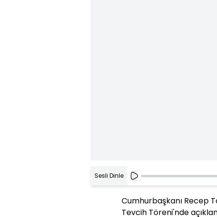
Sesli Dinle
Cumhurbaşkanı Recep Ta
Tevcih Töreni'nde açıkla