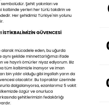
sembolüdür. Şehit yakınları ve
i kalbinde yerleri her türlü takdirin ve
edir. Her şehidimiz Türkiye'nin yolunu
r.
 İSTİKBALİMİZİN GÜVENCESİ
e alarak mücadele eden, bu uğurda
 aynı şekilde minnettarlığımızı ifade
ve hayırlı ömürler niyaz ediyorum. Biz
ına tüm kalbimizle inanıyor ve iman
rı bin yıldır olduğu gibi inşallah yarın da
 güvencesi olacaktır. Bu topraklar üzerinde
ururla dalgalanıyorsa, ezanlarımız 5 vakit
ülkemizde özgür ve onurluca
kasında şehitlerimizin fedakârlığı
vardır.