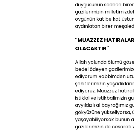
duygusunun sadece birer 
gazilerimizin milletimizdek
övgünün kat be kat üstünd
aydınlatan birer meşaledi
"MUAZZEZ HATIRALARI
OLACAKTIR"
Allah yolunda ölümü göz
bedel ödeyen gazilerimize
ediyorum Rabbimden uzun 
şehitlerimizin yaşadıklar
ediyoruz. Muazzez hatırala
istiklal ve istikbalimizin
ayyıldızlı al bayrağımız g
gökyüzüne yükseliyorsa, 
yaşayabiliyorsak bunun ar
gazilerimizin de cesareti 