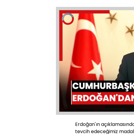
Video
Oynatıcısı
yükleniyor.
Yüklendi
:
0%
Sesi
Aç
Erdoğan'ın açıklamasında
tevcih edeceğimiz madaly