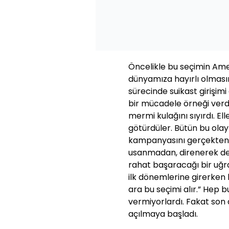
Öncelikle bu seçimin Amer
dünyamıza hayırlı olması
sürecinde suikast girişim
bir mücadele örneği verdi
mermi kulağını sıyırdı. El
götürdüler. Bütün bu ola
kampanyasını gerçekten ç
usanmadan, direnerek deva
rahat başaracağı bir uğr
ilk dönemlerine girerken
ara bu seçimi alır.” Hep 
vermiyorlardı. Fakat son 
açılmaya başladı.