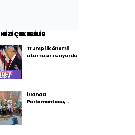
İNİZİ ÇEKEBİLİR
Trump ilk önemli
atamasını duyurdu
İrlanda
Parlamentosu,
"İsrail'in Gazze'de
soykırım yaptığı"
önergesini kabul
etti