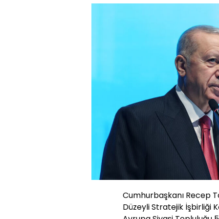
Cumhurbaşkanı Recep Tay
Düzeyli Stratejik İşbirliğ
Avrupa Siyasi Topluluğu 5.