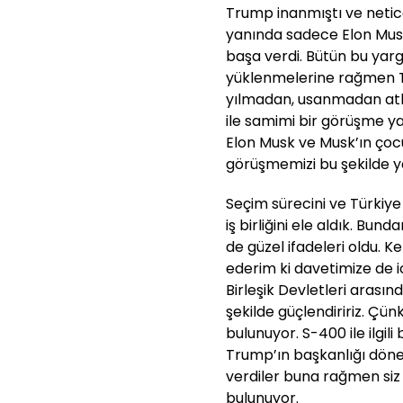
Trump inanmıştı ve neticey
yanında sadece Elon Musk
başa verdi. Bütün bu yarg
yüklenmelerine rağmen Tr
yılmadan, usanmadan atla
ile samimi bir görüşme y
Elon Musk ve Musk’ın çoc
görüşmemizi bu şekilde y
Seçim sürecini ve Türkiye
iş birliğini ele aldık. Bund
de güzel ifadeleri oldu. K
ederim ki davetimize de
Birleşik Devletleri arasın
şekilde güçlendiririz. Çü
bulunuyor. S-400 ile ilgili 
Trump’ın başkanlığı dön
verdiler buna rağmen siz
bulunuyor.