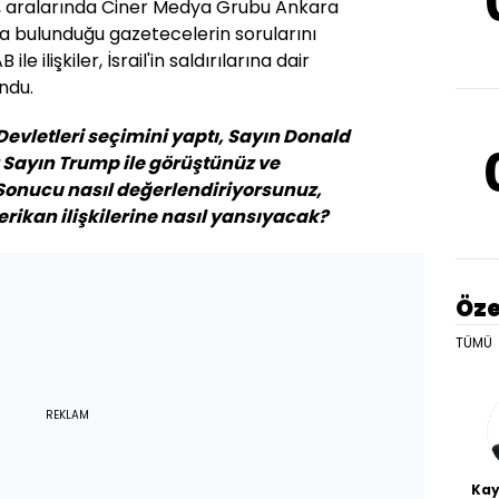
 aralarında Ciner Medya Grubu Ankara
 da bulunduğu gazetecelerin sorularını
ile ilişkiler, İsrail'in saldırılarına dair
ndu.
Devletleri seçimini yaptı, Sayın Donald
z Sayın Trump ile görüştünüz ve
. Sonucu nasıl değerlendiriyorsunuz,
ikan ilişkilerine nasıl yansıyacak?
Öze
TÜMÜ
REKLAM
Kay