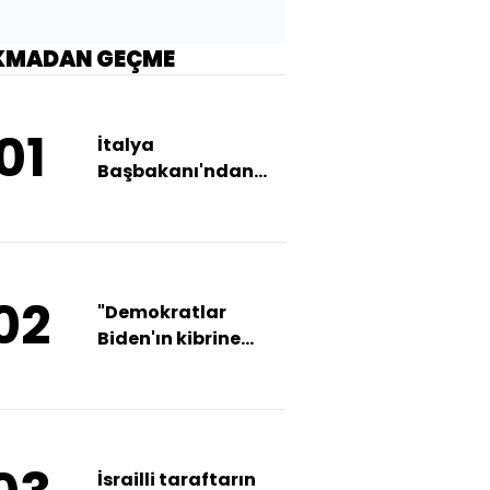
KMADAN GEÇME
01
İtalya
Başbakanı'ndan
'Musk' paylaşımı
02
"Demokratlar
Biden'ın kibrine
sinirli"
İsrailli taraftarın