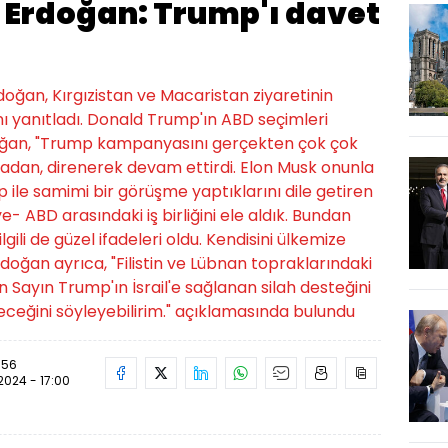
Erdoğan: Trump'ı davet
an, Kırgızistan ve Macaristan ziyaretinin
ı yanıtladı. Donald Trump'ın ABD seçimleri
oğan, "Trump kampanyasını gerçekten çok çok
madan, direnerek devam ettirdi. Elon Musk onunla
mp ile samimi bir görüşme yaptıklarını dile getiren
e- ABD arasındaki iş birliğini ele aldık. Bundan
lgili de güzel ifadeleri oldu. Kendisini ülkemize
 Erdoğan ayrıca, "Filistin ve Lübnan topraklarındaki
in Sayın Trump'ın İsrail'e sağlanan silah desteğini
leceğini söyleyebilirim." açıklamasında bulundu
1:56
.2024 - 17:00