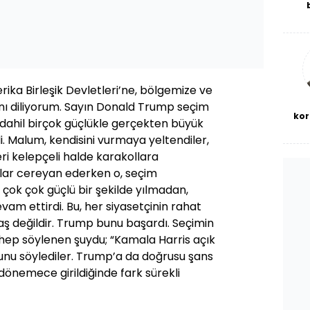
De
haf
a
bl
ika Birleşik Devletleri’ne, bölgemize ve
nı diliyorum. Sayın Donald Trump seçim
kor
i dahil birçok güçlükle gerçekten büyük
. Malum, kendisini vurmaya yeltendiler,
leri kelepçeli halde karakollara
ylar cereyan ederken o, seçim
ok çok güçlü bir şekilde yılmadan,
m ettirdi. Bu, her siyasetçinin rahat
aş değildir. Trump bunu başardı. Seçimin
 hep söylenen şuydu; “Kamala Harris açık
bunu söylediler. Trump’a da doğrusu şans
dönemece girildiğinde fark sürekli