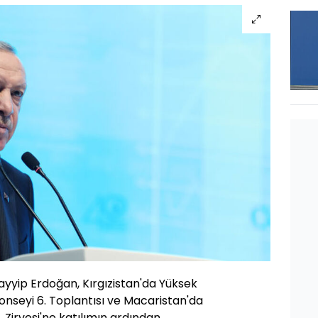
yip Erdoğan, Kırgızistan'da Yüksek
i Konseyi 6. Toplantısı ve Macaristan'da
 Zirvesi'ne katılımın ardından