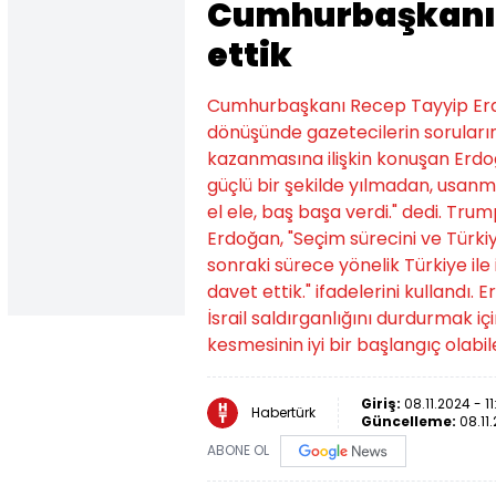
Cumhurbaşkanı 
ettik
Cumhurbaşkanı Recep Tayyip Erdoğ
dönüşünde gazetecilerin soruların
kazanmasına ilişkin konuşan Erd
güçlü bir şekilde yılmadan, usan
el ele, baş başa verdi." dedi. Tru
Erdoğan, "Seçim sürecini ve Türkiy
sonraki sürece yönelik Türkiye ile i
davet ettik." ifadelerini kullandı.
İsrail saldırganlığını durdurmak iç
kesmesinin iyi bir başlangıç olabi
Giriş:
08.11.2024 - 1
Habertürk
Güncelleme:
08.11
ABONE OL