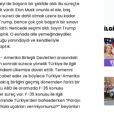
i de başarılı bir şekilde aldı. Bu süreçte
 vardı. Elon Musk onunla el ele, baş
ı süreci de dahil olmak üzere bu kadar
ump, bence çok çok başarılı bir sınavı
ttı. Neticede seçimi aldı. Sayın Trump
İLG
aptık. O esnada aile yemeğindeydiler.
uğu yanındaydı ve kendileriyle
aptık.
 - Amerika Birleşik Devletleri arasındaki
an sonraki sürece yönelik Türkiye ile ilgili
endisini ülkemize davet ettik. Temenni
 icabet eder ve böylece Türkiye-Amerika
daki iş birliğini geçmiş dönemden farklı bir
nkü ABD ile aramızda F-35 konusu
bir süreç var. F-35 konusu ile ilgili
eminde Türkiye’den bahsederken “Parayı
 hala uçakları vermiyorsunuz?” beyanları