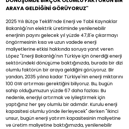
DÖNÜŞÜMDE BİRÇOK OLUMLU FAKTÖRÜN BİR
ARAYA GELDİĞİNİ GÖRÜYORUZ"
2025 Yılı Bütçe Teklifi’nde Enerji ve Tabii Kaynaklar
Bakanlığı'nın elektrik üretiminde yenilenebilir
enerjinin payını gelecek yıl yüzde 47,8'e çıkarmayı
öngörmesinin kısa ve uzun vadede enerji
maliyetlerine etkisi hakkında soruya yanıt veren
López "Enerji Bakanlığı'nın Türkiye için önerdiği enerji
sektöründeki dönüşüme baktığınızda, burada bir dizi
olumlu faktörün bir araya geldiğini görüyoruz. Bir
yandan, 2035 yılına kadar Türkiye'nin enerji miktarını
100 GW artırması gerektiğini biliyoruz. Bu, bugün
sahip olduğumuzun yüzde 67 daha fazlası. Bu
nedenle, enerjiyi artırmak ve iyileştirmek için
yaptığınız her şey olumlu bir adımdır. Kurulu enerji
kapasitesi olumlu yönde ilerleyecek" derken "İkinci
unsur, bugün enerji yatırım kapasitesinin maliyetine
ve üretim maliyetine baktığımızda, yenilenebilir