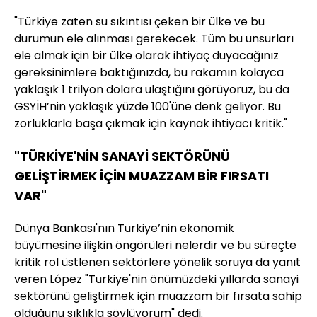
"Türkiye zaten su sıkıntısı çeken bir ülke ve bu
durumun ele alınması gerekecek. Tüm bu unsurları
ele almak için bir ülke olarak ihtiyaç duyacağınız
gereksinimlere baktığınızda, bu rakamın kolayca
yaklaşık 1 trilyon dolara ulaştığını görüyoruz, bu da
GSYİH’nin yaklaşık yüzde 100'üne denk geliyor. Bu
zorluklarla başa çıkmak için kaynak ihtiyacı kritik."
"TÜRKİYE'NİN SANAYİ SEKTÖRÜNÜ
GELİŞTİRMEK İÇİN MUAZZAM BİR FIRSATI
VAR"
Dünya Bankası'nın Türkiye’nin ekonomik
büyümesine ilişkin öngörüleri nelerdir ve bu süreçte
kritik rol üstlenen sektörlere yönelik soruya da yanıt
veren López "Türkiye'nin önümüzdeki yıllarda sanayi
sektörünü geliştirmek için muazzam bir fırsata sahip
olduğunu sıklıkla söylüyorum" dedi.