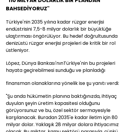
"110 MİLYAR DOLARLIK BİR PLANDAN
BAHSEDİYORUZ"
Türkiye'nin 2035 yılına kadar rüzgar enerjisi
endüstrisini 7,5-8 milyar dolarlık bir büyüklüğe
ulaştırması öngörülüyor. Bu hedef doğrultusunda
denizüstü rüzgar enerjisi projeleri de kritik bir rol
üstleniyor.
López, Dünya Bankası'nınTürkiye'nin bu projeleri
hayata geçirebilmesi sunduğu ve planladığı
finansman olanaklarına yönelik ise şu yanıtı verdi:
"Şu anda hükümetin planına baktığınızda, ihtiyaç
duyulan şeyin üretim kapasitesi olduğunu
görüyorsunuz ve bu, özel sektör sermayesiyle
karşılanacak. Buradan 2035'e kadar iletim için 80
milyar dolar. Yaklaşık 28 milyar dolara ihtiyacımız
olacak. Bu miktar, kamu sektörü parasıyla, çünkü