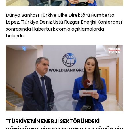
Dünya Bankası Türkiye Ülke Direktörü Humberto
López, 'Türkiye Deniz Üstü Rüzgar Enerjisi Konferansı'
sonrasında Haberturk.com'a açıklamalarda
bulundu.
Yüklendi
:
8.68%
Sesi
Oynatma
Aç
Hızı
"TÜRKİYE'NİN ENERJİ SEKTÖRÜNDEKİ