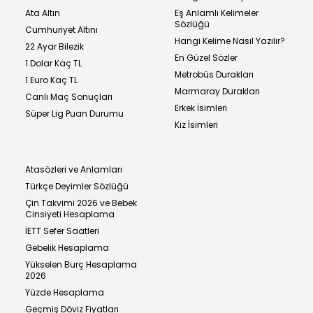
Ata Altın
Eş Anlamlı Kelimeler
Sözlüğü
Cumhuriyet Altını
Hangi Kelime Nasıl Yazılır?
22 Ayar Bilezik
En Güzel Sözler
1 Dolar Kaç TL
Metrobüs Durakları
1 Euro Kaç TL
Marmaray Durakları
Canlı Maç Sonuçları
Erkek İsimleri
Süper Lig Puan Durumu
Kız İsimleri
Atasözleri ve Anlamları
Türkçe Deyimler Sözlüğü
Çin Takvimi 2026 ve Bebek
Cinsiyeti Hesaplama
İETT Sefer Saatleri
Gebelik Hesaplama
Yükselen Burç Hesaplama
2026
Yüzde Hesaplama
Geçmiş Döviz Fiyatları