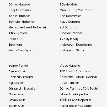
Dünya Haberleri
E Devlet Giriş
Sağlık Haberleri
Günlük Burç Yorumları
Kadın Haberleri
Son Depremler
Teknoloji Haberleri
Hava Durumu
Memur ve Emekli Haberleri
Yol Durumu
Altın Fiyatları
Sinema Rehberi
Dolar Kuru
TV Yayın Akışı
Euro Kuru
Instagram Dondurma
Kripto Para Fiyatları
Instagram Silme
Yemek Tarifleri
Video Haberler
Ayetel Kürsi
TDK Sözlük Anlamları
Saatlerin Anlamı
Üniversite Taban Puanları
Aşk Sözleri
Rüya Tabirleri
Günaydın Mesajları
Dünya Tarihi ve Türk Tarihi
Gram Altın
İslam Ansiklopedisi
Çeyrek Altın
TÜBİTAK Ansiklopedisi
Yarım Altın
Hangi Besin Kaç Kalori