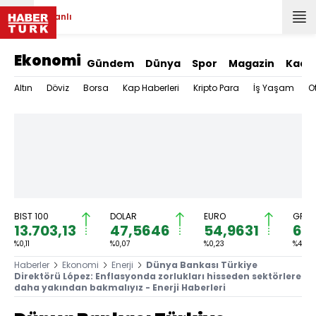
Canlı
Ekonomi
Gündem
Dünya
Spor
Magazin
Kadı
Altın
Döviz
Borsa
Kap Haberleri
Kripto Para
İş Yaşam
O
BIST 100
DOLAR
EURO
GRAM
13.703,13
47,5646
54,9631
6.4
%0,11
%0,07
%0,23
%4,24
Haberler
Ekonomi
Enerji
Dünya Bankası Türkiye
Direktörü López: Enflasyonda zorlukları hisseden sektörlere
daha yakından bakmalıyız - Enerji Haberleri