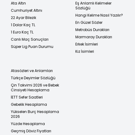
Ata Altın
Eş Anlamlı Kelimeler
Sözlüğü
Cumhuriyet Altını
Hangi Kelime Nasıl Yazılır?
22 Ayar Bilezik
En Güzel Sözler
1 Dolar Kaç TL
Metrobüs Durakları
1 Euro Kaç TL
Marmaray Durakları
Canlı Maç Sonuçları
Erkek İsimleri
Süper Lig Puan Durumu
Kız İsimleri
Atasözleri ve Anlamları
Türkçe Deyimler Sözlüğü
Çin Takvimi 2026 ve Bebek
Cinsiyeti Hesaplama
İETT Sefer Saatleri
Gebelik Hesaplama
Yükselen Burç Hesaplama
2026
Yüzde Hesaplama
Geçmiş Döviz Fiyatları