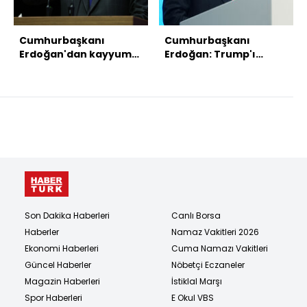
Cumhurbaşkanı
Cumhurbaşkanı
Erdoğan'dan kayyum
Erdoğan: Trump'ı
ve konser harcamaları
davet ettik
mesajları
Son Dakika Haberleri
Canlı Borsa
Haberler
Namaz Vakitleri 2026
Ekonomi Haberleri
Cuma Namazı Vakitleri
Güncel Haberler
Nöbetçi Eczaneler
Magazin Haberleri
İstiklal Marşı
Spor Haberleri
E Okul VBS