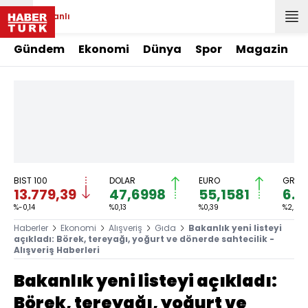
Canlı
Gündem
Ekonomi
Dünya
Spor
Magazin
BIST 100
DOLAR
EURO
GRAM 
13.779,39
47,6998
55,1581
6.6
%-0,14
%0,13
%0,39
%2,59
Haberler
Ekonomi
Alışveriş
Gıda
Bakanlık yeni listeyi
açıkladı: Börek, tereyağı, yoğurt ve dönerde sahtecilik -
Alışveriş Haberleri
Bakanlık yeni listeyi açıkladı:
Börek, tereyağı, yoğurt ve