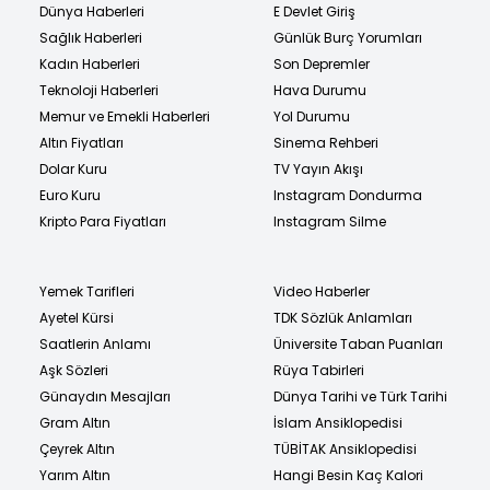
Dünya Haberleri
E Devlet Giriş
Sağlık Haberleri
Günlük Burç Yorumları
Kadın Haberleri
Son Depremler
Teknoloji Haberleri
Hava Durumu
Memur ve Emekli Haberleri
Yol Durumu
Altın Fiyatları
Sinema Rehberi
Dolar Kuru
TV Yayın Akışı
Euro Kuru
Instagram Dondurma
Kripto Para Fiyatları
Instagram Silme
Yemek Tarifleri
Video Haberler
Ayetel Kürsi
TDK Sözlük Anlamları
Saatlerin Anlamı
Üniversite Taban Puanları
Aşk Sözleri
Rüya Tabirleri
Günaydın Mesajları
Dünya Tarihi ve Türk Tarihi
Gram Altın
İslam Ansiklopedisi
Çeyrek Altın
TÜBİTAK Ansiklopedisi
Yarım Altın
Hangi Besin Kaç Kalori