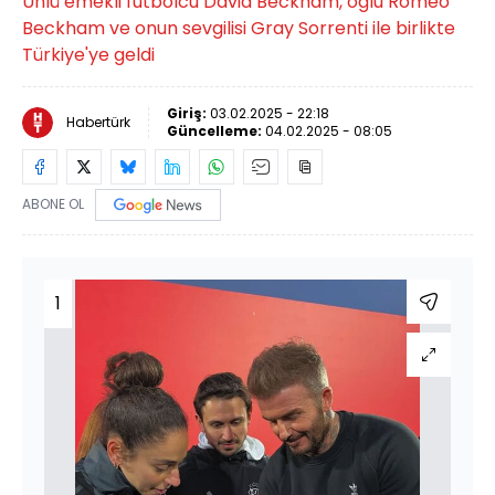
Ünlü emekli futbolcu David Beckham, oğlu Romeo
Beckham ve onun sevgilisi Gray Sorrenti ile birlikte
Türkiye'ye geldi
Giriş:
03.02.2025 - 22:18
Habertürk
Güncelleme:
04.02.2025 - 08:05
ABONE OL
1