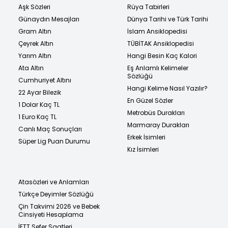
Aşk Sözleri
Rüya Tabirleri
Günaydın Mesajları
Dünya Tarihi ve Türk Tarihi
Gram Altın
İslam Ansiklopedisi
Çeyrek Altın
TÜBİTAK Ansiklopedisi
Yarım Altın
Hangi Besin Kaç Kalori
Ata Altın
Eş Anlamlı Kelimeler
Sözlüğü
Cumhuriyet Altını
Hangi Kelime Nasıl Yazılır?
22 Ayar Bilezik
En Güzel Sözler
1 Dolar Kaç TL
Metrobüs Durakları
1 Euro Kaç TL
Marmaray Durakları
Canlı Maç Sonuçları
Erkek İsimleri
Süper Lig Puan Durumu
Kız İsimleri
Atasözleri ve Anlamları
Türkçe Deyimler Sözlüğü
Çin Takvimi 2026 ve Bebek
Cinsiyeti Hesaplama
İETT Sefer Saatleri