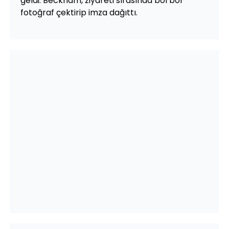
geldi. Beckham, ziyareti sırasında bol bol
fotoğraf çektirip imza dağıttı.