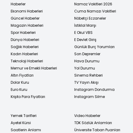
Haberler
Namaz Vakitleri 2026
Ekonomi Haberleri
Cuma Namazı Vakitleri
Güncel Haberler
Nöbetçi Eczaneler
Magazin Haberleri
İstiklal Marşı
Spor Haberleri
E Okul VBS
Dünya Haberleri
E Devlet Giriş
Sağlık Haberleri
Günlük Burç Yorumları
Kadın Haberleri
Son Depremler
Teknoloji Haberleri
Hava Durumu
Memur ve Emekli Haberleri
Yol Durumu
Altın Fiyatları
Sinema Rehberi
Dolar Kuru
TV Yayın Akışı
Euro Kuru
Instagram Dondurma
Kripto Para Fiyatları
Instagram Silme
Yemek Tarifleri
Video Haberler
Ayetel Kürsi
TDK Sözlük Anlamları
Saatlerin Anlamı
Üniversite Taban Puanları