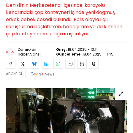
Denizli'nin Merkezefendi ilçesinde, karayolu
kenarındaki çöp konteyneri içinde yeni doğmuş
erkek bebek cesedi bulundu. Polis olayla ilgili
soruşturma başlatırken, bebeği kim ya da kimlerin
çöp konteynerine attığı araştırılıyor
Demirören
Giriş:
18.04.2025 - 10:11
Haber Ajansı
Güncelleme:
18.04.2025 - 11:45
ABONE OL