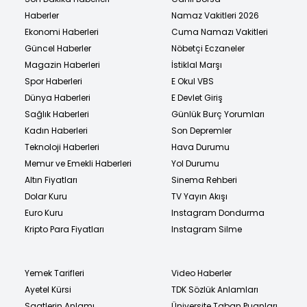
Haberler
Namaz Vakitleri 2026
Ekonomi Haberleri
Cuma Namazı Vakitleri
Güncel Haberler
Nöbetçi Eczaneler
Magazin Haberleri
İstiklal Marşı
Spor Haberleri
E Okul VBS
Dünya Haberleri
E Devlet Giriş
Sağlık Haberleri
Günlük Burç Yorumları
Kadın Haberleri
Son Depremler
Teknoloji Haberleri
Hava Durumu
Memur ve Emekli Haberleri
Yol Durumu
Altın Fiyatları
Sinema Rehberi
Dolar Kuru
TV Yayın Akışı
Euro Kuru
Instagram Dondurma
Kripto Para Fiyatları
Instagram Silme
Yemek Tarifleri
Video Haberler
Ayetel Kürsi
TDK Sözlük Anlamları
Saatlerin Anlamı
Üniversite Taban Puanları