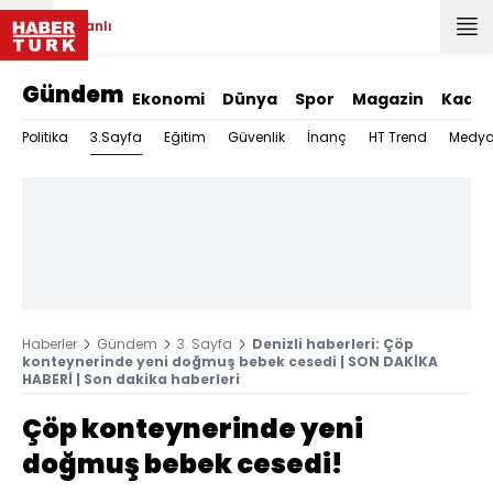
Canlı
Gündem
Ekonomi
Dünya
Spor
Magazin
Kadın
3.Sayfa
Politika
Eğitim
Güvenlik
İnanç
HT Trend
Medy
Haberler
Gündem
3. Sayfa
Denizli haberleri: Çöp
konteynerinde yeni doğmuş bebek cesedi | SON DAKİKA
HABERİ | Son dakika haberleri
Çöp konteynerinde yeni
doğmuş bebek cesedi!