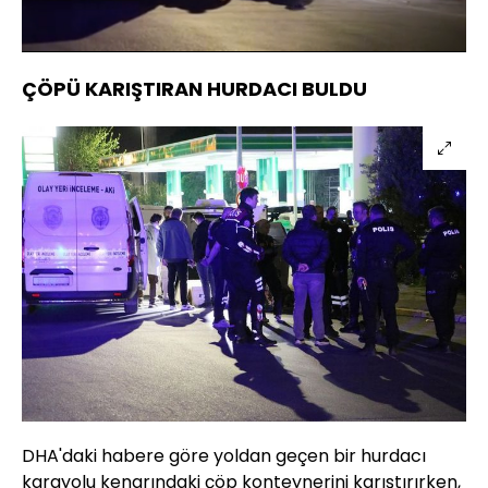
23.28%
Sesi
Oynatma
Aç
Hızı
ÇÖPÜ KARIŞTIRAN HURDACI BULDU
DHA'daki habere göre yoldan geçen bir hurdacı
karayolu kenarındaki çöp konteynerini karıştırırken,