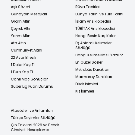
Aşk Sözleri
Rüya Tabirleri
Günaydın Mesajları
Dünya Tarihi ve Türk Tarihi
Gram Altın
İslam Ansiklopedisi
Çeyrek Altın
TÜBİTAK Ansiklopedisi
Yarım Altın
Hangi Besin Kaç Kalori
Ata Altın
Eş Anlamlı Kelimeler
Sözlüğü
Cumhuriyet Altını
Hangi Kelime Nasıl Yazılır?
22 Ayar Bilezik
En Güzel Sözler
1 Dolar Kaç TL
Metrobüs Durakları
1 Euro Kaç TL
Marmaray Durakları
Canlı Maç Sonuçları
Erkek İsimleri
Süper Lig Puan Durumu
Kız İsimleri
Atasözleri ve Anlamları
Türkçe Deyimler Sözlüğü
Çin Takvimi 2026 ve Bebek
Cinsiyeti Hesaplama