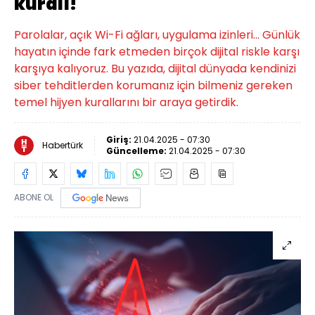
kuralı!
Parolalar, açık Wi-Fi ağları, uygulama izinleri… Günlük
hayatın içinde fark etmeden birçok dijital riskle karşı
karşıya kalıyoruz. Bu yazıda, dijital dünyada kendinizi
siber tehditlerden korumanız için bilmeniz gereken
temel hijyen kurallarını bir araya getirdik.
Giriş:
21.04.2025 - 07:30
Habertürk
Güncelleme:
21.04.2025 - 07:30
ABONE OL