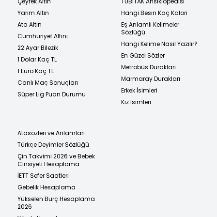
Çeyrek Altın
TÜBİTAK Ansiklopedisi
Yarım Altın
Hangi Besin Kaç Kalori
Ata Altın
Eş Anlamlı Kelimeler
Sözlüğü
Cumhuriyet Altını
Hangi Kelime Nasıl Yazılır?
22 Ayar Bilezik
En Güzel Sözler
1 Dolar Kaç TL
Metrobüs Durakları
1 Euro Kaç TL
Marmaray Durakları
Canlı Maç Sonuçları
Erkek İsimleri
Süper Lig Puan Durumu
Kız İsimleri
Atasözleri ve Anlamları
Türkçe Deyimler Sözlüğü
Çin Takvimi 2026 ve Bebek
Cinsiyeti Hesaplama
İETT Sefer Saatleri
Gebelik Hesaplama
Yükselen Burç Hesaplama
2026