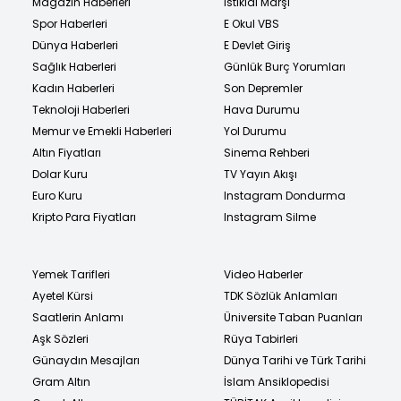
Magazin Haberleri
İstiklal Marşı
Spor Haberleri
E Okul VBS
Dünya Haberleri
E Devlet Giriş
Sağlık Haberleri
Günlük Burç Yorumları
Kadın Haberleri
Son Depremler
Teknoloji Haberleri
Hava Durumu
Memur ve Emekli Haberleri
Yol Durumu
Altın Fiyatları
Sinema Rehberi
Dolar Kuru
TV Yayın Akışı
Euro Kuru
Instagram Dondurma
Kripto Para Fiyatları
Instagram Silme
Yemek Tarifleri
Video Haberler
Ayetel Kürsi
TDK Sözlük Anlamları
Saatlerin Anlamı
Üniversite Taban Puanları
Aşk Sözleri
Rüya Tabirleri
Günaydın Mesajları
Dünya Tarihi ve Türk Tarihi
Gram Altın
İslam Ansiklopedisi