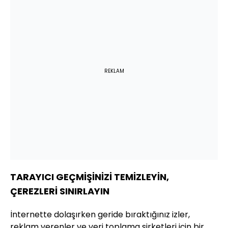
REKLAM
TARAYICI GEÇMİŞİNİZİ TEMİZLEYİN,
ÇEREZLERİ SINIRLAYIN
İnternette dolaşırken geride bıraktığınız izler,
reklam verenler ve veri toplama şirketleri için bir