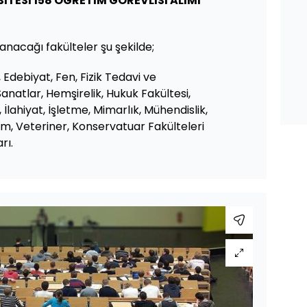
İTESİ 158 ÖĞRETİM GÖREVLİSİ ALIMI
anacağı fakülteler şu şekilde;
i, Edebiyat, Fen, Fizik Tedavi ve
anatlar, Hemşirelik, Hukuk Fakültesi,
r, İlahiyat, İşletme, Mimarlık, Mühendislik,
rizm, Veteriner, Konservatuar Fakülteleri
rı.