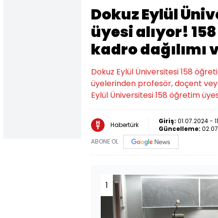
Dokuz Eylül Üniv
üyesi alıyor! 15
kadro dağılımı v
Dokuz Eylül Üniversitesi 158 öğret
üyelerinden profesör, doçent veya
Eylül Üniversitesi 158 öğretim üyesi
Giriş:
01.07.2024 - 11
Habertürk
Güncelleme:
02.07
ABONE OL
1