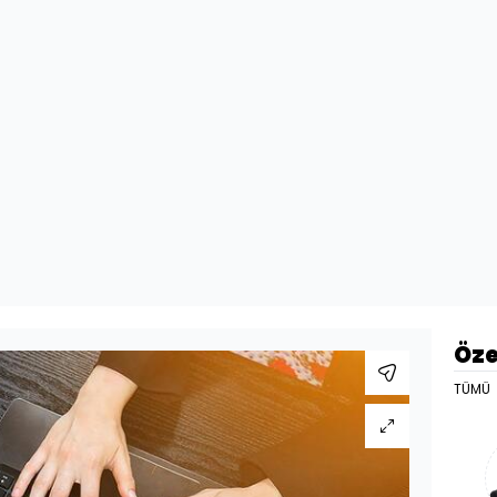
Öze
TÜMÜ