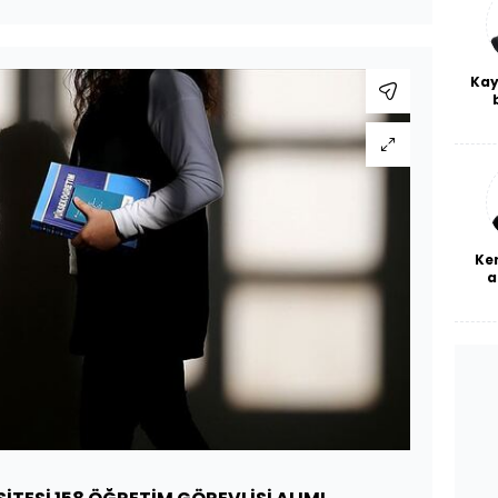
Kay
De
haf
a
bl
Ke
a