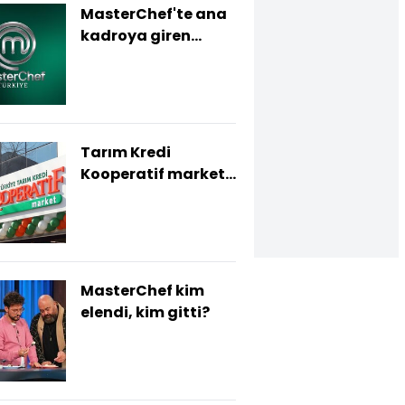
MasterChef'te ana
kadroya giren
yarışmacı kim
oldu?
Tarım Kredi
Kooperatif market
indirimleri
MasterChef kim
elendi, kim gitti?