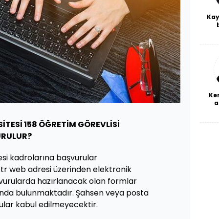
Kay
De
haf
a
bl
Ke
a
İTESİ 158 ÖĞRETİM GÖREVLİSİ
URULUR?
si kadrolarına başvurular
tr web adresi üzerinden elektronik
şvurularda hazırlanacak olan formlar
ında bulunmaktadır. Şahsen veya posta
ular kabul edilmeyecektir.