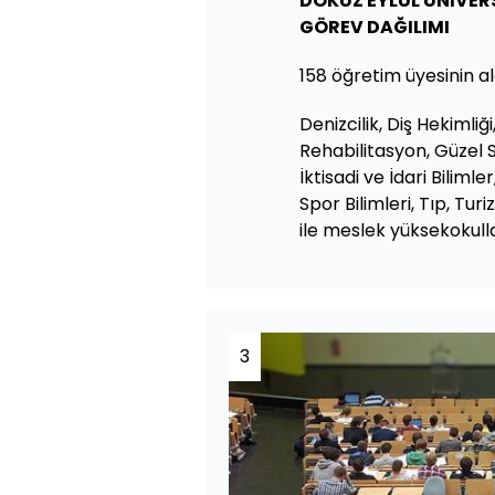
DOKUZ EYLÜL ÜNİVERS
GÖREV DAĞILIMI
158 öğretim üyesinin al
Denizcilik, Diş Hekimliğ
Rehabilitasyon, Güzel S
İktisadi ve İdari Bilimle
Spor Bilimleri, Tıp, Tu
ile meslek yüksekokulla
3