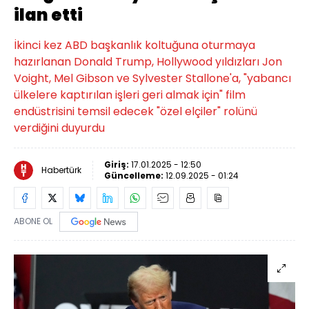
ilan etti
İkinci kez ABD başkanlık koltuğuna oturmaya
hazırlanan Donald Trump, Hollywood yıldızları Jon
Voight, Mel Gibson ve Sylvester Stallone'a, "yabancı
ülkelere kaptırılan işleri geri almak için" film
endüstrisini temsil edecek "özel elçiler" rolünü
verdiğini duyurdu
Giriş:
17.01.2025 - 12:50
Habertürk
Güncelleme:
12.09.2025 - 01:24
ABONE OL