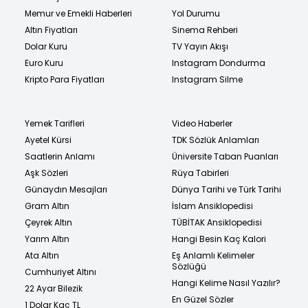
Memur ve Emekli Haberleri
Yol Durumu
Altın Fiyatları
Sinema Rehberi
Dolar Kuru
TV Yayın Akışı
Euro Kuru
Instagram Dondurma
Kripto Para Fiyatları
Instagram Silme
Yemek Tarifleri
Video Haberler
Ayetel Kürsi
TDK Sözlük Anlamları
Saatlerin Anlamı
Üniversite Taban Puanları
Aşk Sözleri
Rüya Tabirleri
Günaydın Mesajları
Dünya Tarihi ve Türk Tarihi
Gram Altın
İslam Ansiklopedisi
Çeyrek Altın
TÜBİTAK Ansiklopedisi
Yarım Altın
Hangi Besin Kaç Kalori
Ata Altın
Eş Anlamlı Kelimeler
Sözlüğü
Cumhuriyet Altını
Hangi Kelime Nasıl Yazılır?
22 Ayar Bilezik
En Güzel Sözler
1 Dolar Kaç TL