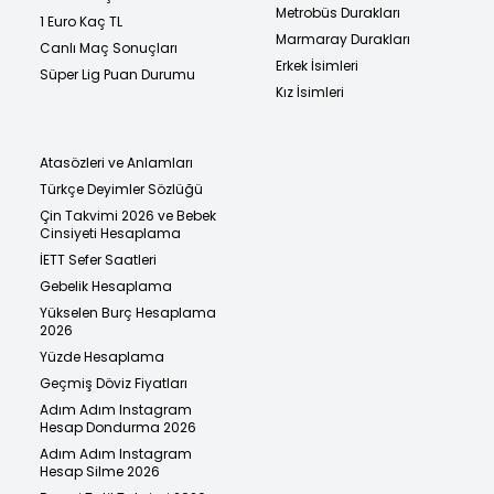
Metrobüs Durakları
1 Euro Kaç TL
Marmaray Durakları
Canlı Maç Sonuçları
Erkek İsimleri
Süper Lig Puan Durumu
Kız İsimleri
Atasözleri ve Anlamları
Türkçe Deyimler Sözlüğü
Çin Takvimi 2026 ve Bebek
Cinsiyeti Hesaplama
İETT Sefer Saatleri
Gebelik Hesaplama
Yükselen Burç Hesaplama
2026
Yüzde Hesaplama
Geçmiş Döviz Fiyatları
Adım Adım Instagram
Hesap Dondurma 2026
Adım Adım Instagram
Hesap Silme 2026