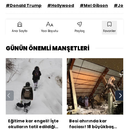
#Donald Trump
#Hollywood
#Mel Gibson
#Jon V
Ana Sayfa
Yazı Boyutu
Paylaş
Favoriler
GÜNÜN ÖNEMLİ MANŞETLERİ
Eğitime kar engeli! İşte
Besi ahırında kar
okulların tatil edildiği
faciası! 18 büyükbaş