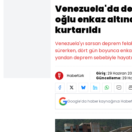
Venezuela'da de
oğlu enkaz altın
kurtarıldı
Venezuela'yı sarsan deprem fela
sürerken, dört gün boyunca enkaz 
yandan deprem sebebiyle hayatını
Giriş:
29 Haziran 20
Habertürk
Güncelleme:
29 Ha
Google’da haber kaynağınızı Habertü