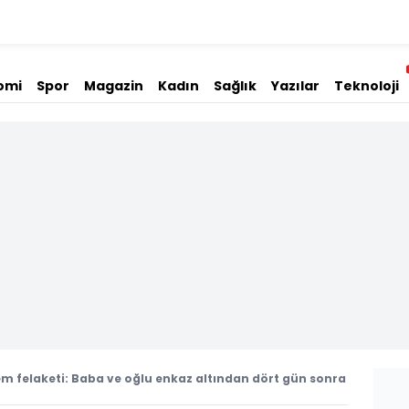
omi
Spor
Magazin
Kadın
Sağlık
Yazılar
Teknoloji
m felaketi: Baba ve oğlu enkaz altından dört gün sonra