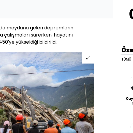
'da meydana gelen depremlerin
çalışmaları sürerken, hayatını
0'ye yükseldiği bildirildi.
Öze
TÜMÜ
Kay
De
haf
a
bl