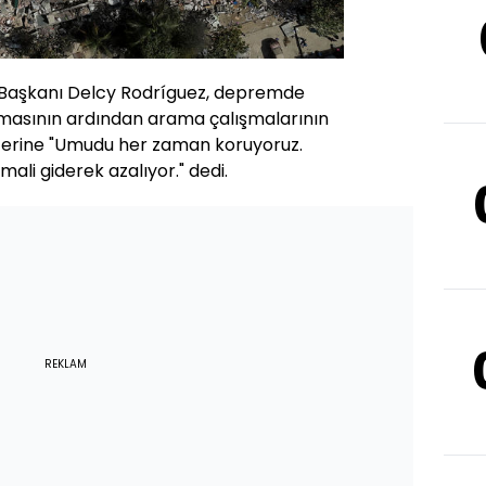
 Başkanı Delcy Rodríguez, depremde
masının ardından arama çalışmalarının
zerine "Umudu her zaman koruyoruz.
ali giderek azalıyor." dedi.
REKLAM