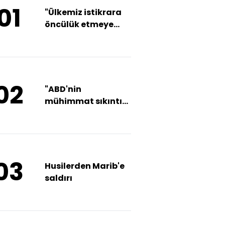
01
"Ülkemiz istikrara
öncülük etmeye
devam etmektedir"
02
"ABD'nin
mühimmat sıkıntısı
İran'ı
cesaretlendirebilir"
03
Husilerden Marib'e
saldırı