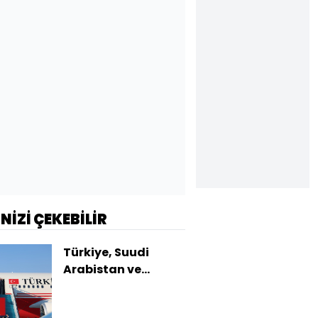
İNİZİ ÇEKEBİLİR
Türkiye, Suudi
Arabistan ve
Pakistan'dan üçlü
savunma