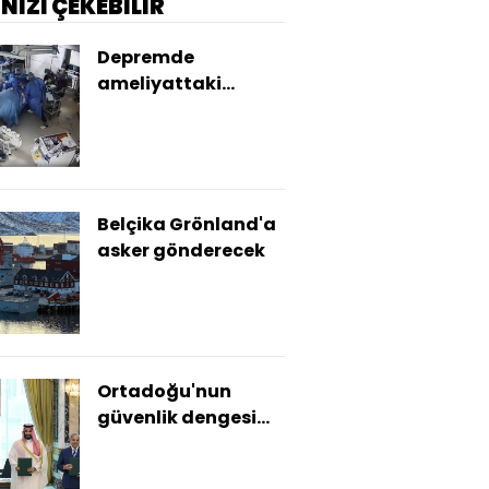
İNİZİ ÇEKEBİLİR
Depremde
ameliyattaki
hastayı korudukları
anlar ortaya çıktı
Belçika Grönland'a
asker gönderecek
Ortadoğu'nun
güvenlik dengesi
değişiyor