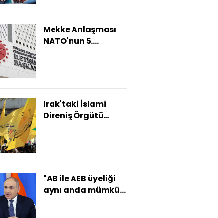
anlaşması
Mekke Anlaşması
NATO'nun 5.
maddesiyle
çelişmiyor
Irak'taki İslami
Direniş Örgütü
misillemeyi erteledi
"AB ile AEB üyeliği
aynı anda mümkün
değil"