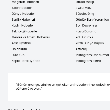
Magazin Haberleri
İstiklal Marşı
Spor Haberleri
E Okul VBS
Dünya Haberleri
E Devlet Giriş
Sağlık Haberleri
Günlük Burç Yorumları
Kadın Haberleri
Son Depremler
Teknoloji Haberleri
Hava Durumu
Memur ve Emekli Haberleri
Yol Durumu
Altın Fiyatları
2026 Dünya Kupası
Dolar Kuru
Astroloji
Euro Kuru
Instagram Dondurma
Kripto Para Fiyatları
Instagram Silme
“Günün manşetlerini ve en çok okunan haberlerini her sabah e
bültene üye olun.”