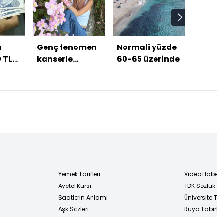
a
Genç fenomen
Normali yüzde
Beşi
0 TL
kanserle
60-65 üzerinde
Avru
mücadelesini
galib
kaybetti
Yemek Tarifleri
Video Habe
Ayetel Kürsi
TDK Sözlük
i
Saatlerin Anlamı
Üniversite
Aşk Sözleri
Rüya Tabirl