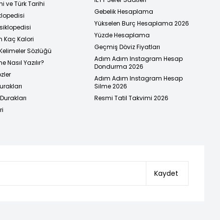
i ve Türk Tarihi
Gebelik Hesaplama
klopedisi
Yükselen Burç Hesaplama 2026
siklopedisi
Yüzde Hesaplama
n Kaç Kalori
Geçmiş Döviz Fiyatları
Kelimeler Sözlüğü
Adım Adım Instagram Hesap
e Nasıl Yazılır?
Dondurma 2026
zler
Adım Adım Instagram Hesap
urakları
Silme 2026
urakları
Resmi Tatil Takvimi 2026
ri
Kaydet