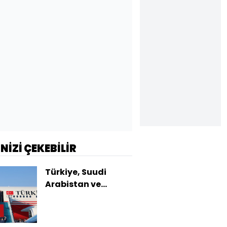
İNİZİ ÇEKEBİLİR
Türkiye, Suudi
Arabistan ve
Pakistan'dan üçlü
savunma
anlaşması