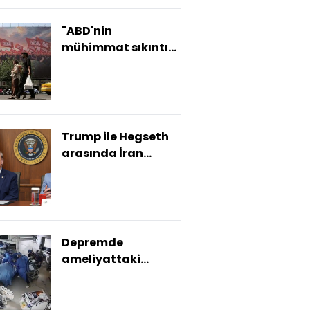
"ABD'nin
mühimmat sıkıntısı
İran'ı
cesaretlendirebilir"
Trump ile Hegseth
arasında İran
gerilimi
Depremde
ameliyattaki
hastayı korudukları
anlar ortaya çıktı