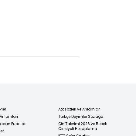
ktaş'tan
Bu nasıl
Gözler görüyor
pa'da 100.
kazançtır?
ama beyin
iyet!
tanımıyor: Her
50 kişiden biri
yaşıyor!
rler
Atasözleri ve Anlamları
 Anlamları
Türkçe Deyimler Sözlüğü
 Taban Puanları
Çin Takvimi 2026 ve Bebek
Cinsiyeti Hesaplama
eri
İETT Sefer Saatleri