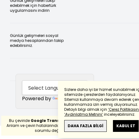
Günlük gelişmeleri takip
edebilmek için habertürk
uygulamasını indirin
Günlük gelişmeleri sosyal
medya hesaplarından takip
edebilirsiniz.
Sizlere daha iyi bir hizmet sunabilmek i
sitemizde çerezlerden faydalanıyoruz.
Powered by
Translate
Sitemizi kullanmaya devam ederek çere
kullanmamıza izin vermiş oluyorsunuz.
Detaylı bilgi almak için
‘Çerez Politikasını
‘Aydınlatma Metnini’
inceleyebilirsiniz.
Bu çeviride
Google Translete
kullanılmıştır.
Anlam ve çeviri hatalarından
haberturk.com
DAHA FAZLA BİLGİ
KABUL ET
sorumlu değildir.