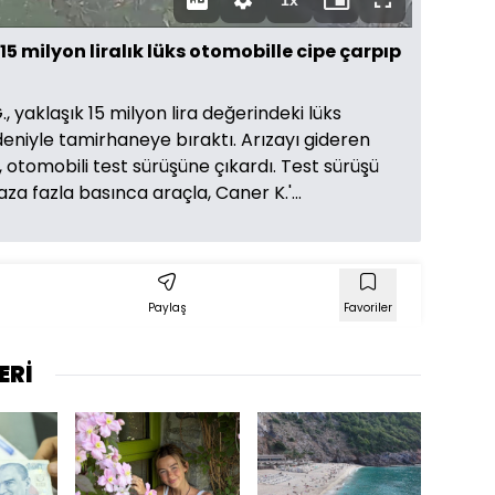
1x
Oynatma
Mini
Tam
Hızı
oynatıcı
Ekran
5 milyon liralık lüks otomobille cipe çarpıp
 yaklaşık 15 milyon lira değerindeki lüks
eniyle tamirhaneye bıraktı. Arızayı gideren
, otomobili test sürüşüne çıkardı. Test sürüşü
aza fazla basınca araçla, Caner K.'...
Paylaş
Favoriler
ERİ