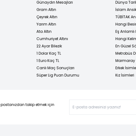
Günaydın Mesajları
Dünya Tarih
Gram Altın
İslam Ansi
Çeyrek Altın
TÜBİTAK An
Yarım Altın
Hangi Besi
Ata Altın
Eş Anlamlı 
Cumhuriyet Altını
Hangi Kelim
22 Ayar Bilezik
En Güzel Sö
1 Dolar Kaç TL
Metrobüs D
1 Euro Kaç TL
Marmaray D
Canlı Maç Sonuçları
Erkek İsimle
Süper Lig Puan Durumu
Kız İsimleri
-postanızdan takip etmek için