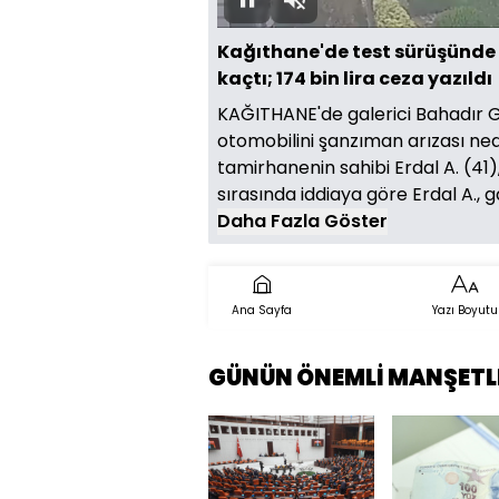
Duraklat
Sesi
Aç
Kağıthane'de test sürüşünde 1
kaçtı; 174 bin lira ceza yazıldı
KAĞITHANE'de galerici Bahadır G.,
otomobilini şanzıman arızası ned
tamirhanenin sahibi Erdal A. (41)
sırasında iddiaya göre Erdal A., g
Daha Fazla Göster
Ana Sayfa
Yazı Boyutu
GÜNÜN ÖNEMLİ MANŞETL