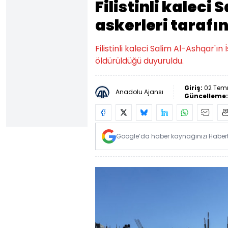
Filistinli kaleci 
askerleri tarafı
Filistinli kaleci Salim Al-Ashqar'ın
öldürüldüğü duyuruldu.
Giriş:
02 Tem
Anadolu Ajansı
Güncelleme
Google’da haber kaynağınızı Habertü