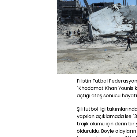
Filistin Futbol Federasyo
"Khadamat Khan Younis kal
açtığı ateş sonucu hayatın
Şili futbol ligi takımları
yapılan açıklamada ise "32
trajik ölümü için derin bir
öldürüldü. Böyle olayları