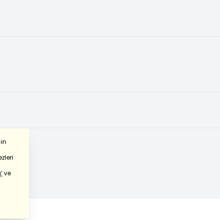
çin
zleri
’
ve