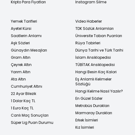
Kripto Para Fiyatları
Instagram Silme
Yemek Tarifleri
Video Haberler
Ayetel Kürsi
TDK Sözlük Anlamları
Saatlerin Anlamı
Üniversite Taban Puanları
Aşk Sözleri
Rüya Tabirleri
Günaydın Mesajları
Dünya Tarihi ve Türk Tarihi
Gram Altın
İslam Ansiklopedisi
Çeyrek Altın
TÜBİTAK Ansiklopedisi
Yarım Altın
Hangi Besin Kaç Kalori
Ata Altın
Eş Anlamlı Kelimeler
Sözlüğü
Cumhuriyet Altını
Hangi Kelime Nasıl Yazılır?
22 Ayar Bilezik
En Güzel Sözler
1 Dolar Kaç TL
Metrobüs Durakları
1 Euro Kaç TL
Marmaray Durakları
Canlı Maç Sonuçları
Erkek İsimleri
Süper Lig Puan Durumu
Kız İsimleri