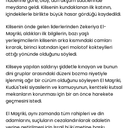
haberine göre, olay, dün akşam saatlerinde
meydana geldi. Kilisenin kundaklanan ilk katının,
içindekilerle birlikte büyük hasar gördüğü kaydedildi.
Kilisenin önde gelen liderlerinden Zekeriya El-
Maşriki, aldıkları ilk bilgilerin, bazı yaşlı
yerleşimcilerin kilisenin arka kısmındaki camları
kırarak, birinci katından içeri molotof kokteylleri
attığı yönünde olduğunu söyledi.
Kiliseye yapılan saldırıyı şiddetle kınayan ve bunun
dini gruplar arasındaki düzeni bozma niyetiyle
işlenmiş ağır bir cürüm olduğunu söyleyen El Maşriki,
Kudüs'teki siyasilerin ve kamuoyunun, kentteki kutsal
mekanların korunması için bir an önce harekete
geçmesini istedi.
El Maşriki, aynı zamanda tüm rahipleri ve din
adamlarını, suçluların cezalandırılarak adaletin
yerine getirilmesi için İsrail hükümetine baskı