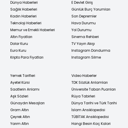
Dünya Haberleri
E Devlet Giriş
Sağlık Haberleri
Günlük Burç Yorumları
Kadın Haberleri
Son Depremler
Teknoloji Haberleri
Hava Durumu
Memur ve Emekli Haberleri
Yol Durumu
Altın Fiyatları
Sinema Rehberi
Dolar Kuru
TV Yayın Akışı
Euro Kuru
Instagram Dondurma
Kripto Para Fiyatları
Instagram Silme
Yemek Tarifleri
Video Haberler
Ayetel Kürsi
TDK Sözlük Anlamları
Saatlerin Anlamı
Üniversite Taban Puanları
Aşk Sözleri
Rüya Tabirleri
Günaydın Mesajları
Dünya Tarihi ve Türk Tarihi
Gram Altın
İslam Ansiklopedisi
Çeyrek Altın
TÜBİTAK Ansiklopedisi
Yarım Altın
Hangi Besin Kaç Kalori