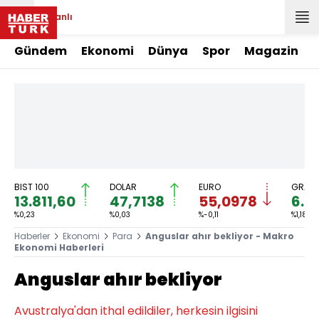
Canlı
Gündem
Ekonomi
Dünya
Spor
Magazin
BIST 100
DOLAR
EURO
GRAM 
13.811,60
47,7138
55,0978
6.7
%0,23
%0,03
%-0,11
%1,18
Haberler
Ekonomi
Para
Anguslar ahır bekliyor - Makro
Ekonomi Haberleri
Anguslar ahır bekliyor
Avustralya'dan ithal edildiler, herkesin ilgisini