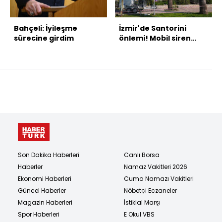
Bahçeli: İyileşme
İzmir'de Santorini
sürecine girdim
önlemi! Mobil siren
sistemi devrede!
Son Dakika Haberleri
Canlı Borsa
Haberler
Namaz Vakitleri 2026
Ekonomi Haberleri
Cuma Namazı Vakitleri
Güncel Haberler
Nöbetçi Eczaneler
Magazin Haberleri
İstiklal Marşı
Spor Haberleri
E Okul VBS