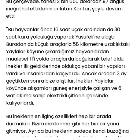
Bu çerçevede, tanesi 2 bin 650 dolardan 97 angus
ineği ithal ettiklerini anlatan Kantar, şöyle devam
etti:
''Bu hayvanlar önce 16 saat uçak ardından da 30
saat kara yolculuğu yaparak Yusufeli'ne ulaştı.
Buradan da küçük araçlarla 58 kilometre uzaklıktaki
Yaylalar köyüne çıkardığımız hayvanlardan
maalesef 11'i yolda araçlarda boğularak telef oldu.
İnekler ilk geldiklerinde oldukça yabani bir yapıları
vardı ve insanlardan kaçıyordu. Ancak aradan 3 ay
geçtikten sonra bize alıştılar. İnekler, Yaylalar
köyünde akşamları güneş enerjisiyle çalışan ve 6
wat akıma sahip elektrikli çitlerin içerisinde
kalıyorlardı.
Bu ineklerin en ilginç özellikleri hep bir arada
durmaları. Bizim ineklerimiz gibi her biri bir yana
gitmiyor. Ayrıca bu ineklerin sadece kendi buzağına