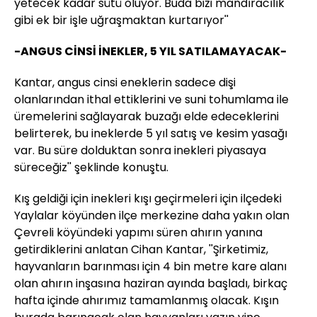
yetecek kadar sütü oluyor. Buda bizi mandıracılık
gibi ek bir işle uğraşmaktan kurtarıyor''
-ANGUS CİNSİ İNEKLER, 5 YIL SATILAMAYACAK-
Kantar, angus cinsi eneklerin sadece dişi
olanlarından ithal ettiklerini ve suni tohumlama ile
üremelerini sağlayarak buzağı elde edeceklerini
belirterek, bu ineklerde 5 yıl satış ve kesim yasağı
var. Bu süre dolduktan sonra inekleri piyasaya
süreceğiz'' şeklinde konuştu.
Kış geldiği için inekleri kışı geçirmeleri için ilçedeki
Yaylalar köyünden ilçe merkezine daha yakın olan
Çevreli köyündeki yapımı süren ahırın yanına
getirdiklerini anlatan Cihan Kantar, ''Şirketimiz,
hayvanların barınması için 4 bin metre kare alanı
olan ahırın inşasına haziran ayında başladı, birkaç
hafta içinde ahırımız tamamlanmış olacak. Kışın