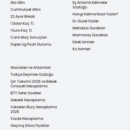
Ata Altın
Eş Anlamlı Kelimeler
Sözlüğü
Cumhuriyet Altını
Hangi Kelime Nasıl Yazılır?
22 Ayar Bilezik
En Güzel Sözler
1 Dolar Kaç TL
Metrobüs Durakları
1 Euro Kaç TL
Marmaray Durakları
Canlı Maç Sonuçları
Erkek İsimleri
Süper Lig Puan Durumu
Kız İsimleri
Atasözleri ve Anlamları
Türkçe Deyimler Sözlüğü
Çin Takvimi 2026 ve Bebek
Cinsiyeti Hesaplama
İETT Sefer Saatleri
Gebelik Hesaplama
Yükselen Burç Hesaplama
2026
Yüzde Hesaplama
Geçmiş Döviz Fiyatları