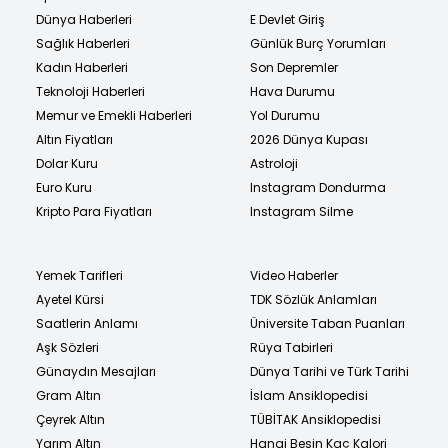
Dünya Haberleri
E Devlet Giriş
Sağlık Haberleri
Günlük Burç Yorumları
Kadın Haberleri
Son Depremler
Teknoloji Haberleri
Hava Durumu
Memur ve Emekli Haberleri
Yol Durumu
Altın Fiyatları
2026 Dünya Kupası
Dolar Kuru
Astroloji
Euro Kuru
Instagram Dondurma
Kripto Para Fiyatları
Instagram Silme
Yemek Tarifleri
Video Haberler
Ayetel Kürsi
TDK Sözlük Anlamları
Saatlerin Anlamı
Üniversite Taban Puanları
Aşk Sözleri
Rüya Tabirleri
Günaydın Mesajları
Dünya Tarihi ve Türk Tarihi
Gram Altın
İslam Ansiklopedisi
Çeyrek Altın
TÜBİTAK Ansiklopedisi
Yarım Altın
Hangi Besin Kaç Kalori