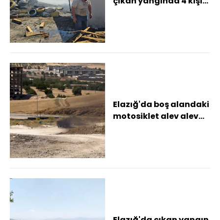
çıkan yangında 4 kişi
dumandan etkilendi
Elazığ'da boş alandaki
motosiklet alev alev
yandı
Elazığ'da çıkan yangın