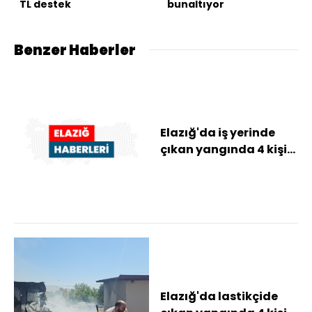
TL destek
bunaltıyor
Benzer Haberler
Elazığ'da iş yerinde
çıkan yangında 4 kişi
dumandan etkilendi
Elazığ'da lastikçide