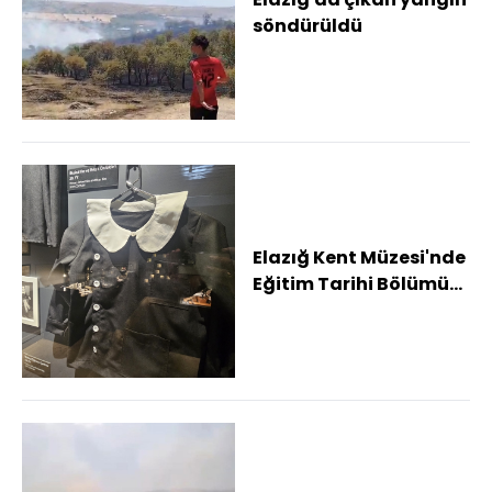
söndürüldü
Elazığ Kent Müzesi'nde
Eğitim Tarihi Bölümü
yolun ilgi görüyor