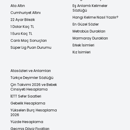
Ata Altın
Eş Anlamlı Kelimeler
Sözlüğü
Cumhuriyet Altını
Hangi Kelime Nasıl Yazılır?
22 Ayar Bilezik
En Güzel Sözler
1 Dolar Kaç TL
Metrobüs Durakları
1 Euro Kaç TL
Marmaray Durakları
Canlı Maç Sonuçları
Erkek İsimleri
Süper Lig Puan Durumu
Kız İsimleri
Atasözleri ve Anlamları
Türkçe Deyimler Sözlüğü
Çin Takvimi 2026 ve Bebek
Cinsiyeti Hesaplama
İETT Sefer Saatleri
Gebelik Hesaplama
Yükselen Burç Hesaplama
2026
Yüzde Hesaplama
Geçmiş Döviz Fiyatları