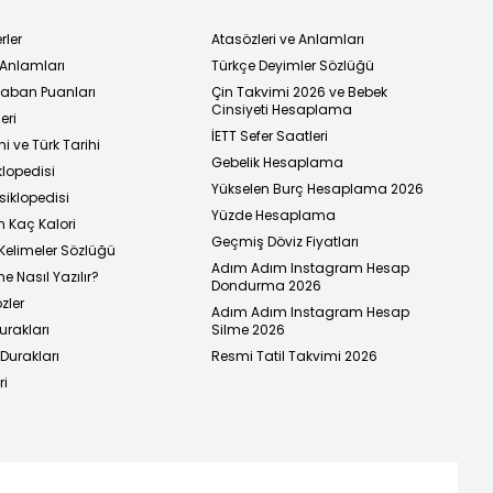
rler
Atasözleri ve Anlamları
 Anlamları
Türkçe Deyimler Sözlüğü
 Taban Puanları
Çin Takvimi 2026 ve Bebek
Cinsiyeti Hesaplama
eri
İETT Sefer Saatleri
i ve Türk Tarihi
Gebelik Hesaplama
klopedisi
Yükselen Burç Hesaplama 2026
siklopedisi
Yüzde Hesaplama
n Kaç Kalori
Geçmiş Döviz Fiyatları
Kelimeler Sözlüğü
Adım Adım Instagram Hesap
e Nasıl Yazılır?
Dondurma 2026
zler
Adım Adım Instagram Hesap
urakları
Silme 2026
urakları
Resmi Tatil Takvimi 2026
ri