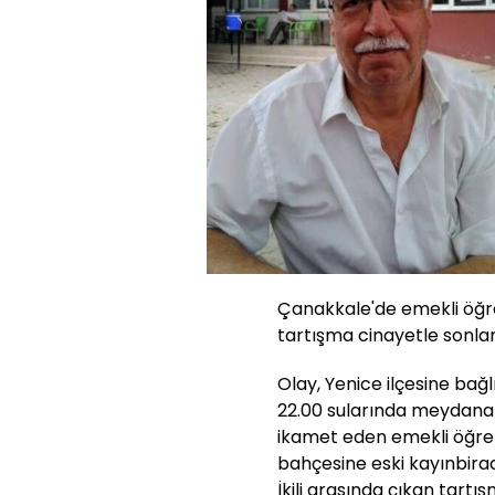
Çanakkale'de emekli öğre
tartışma cinayetle sonlan
Olay, Yenice ilçesine bağ
22.00 sularında meydana 
ikamet eden emekli öğret
bahçesine eski kayınbirade
İkili arasında çıkan tart