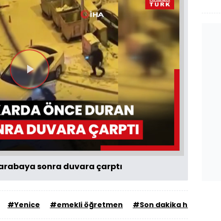
Videoyu
Oynat
 arabaya sonra duvara çarptı
#Yenice
#emekli öğretmen
#Son dakika haberler