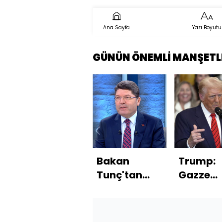
Ana Sayfa
Yazı Boyutu
GÜNÜN ÖNEMLİ MANŞETL
Bakan
Trump:
Tunç'tan
Gazze
Habertürk'e
konusu
açıklamalar
acelemi
yok