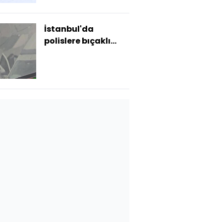
İstanbul'da
polislere bıçaklı
saldırı!