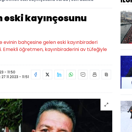
İLG
 eski kayınçosunu
 evinin bahçesine gelen eski kayınbiraderi
i. Emekli öğretmen, kayınbiraderini av tüfeğiyle
23 - 11:50
:
27.11.2023 - 11:51