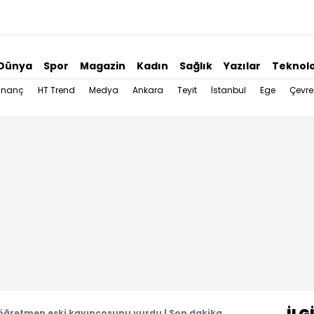
Dünya
Spor
Magazin
Kadın
Sağlık
Yazılar
Teknolo
İnanç
HT Trend
Medya
Ankara
Teyit
İstanbul
Ege
Çevre
öğretmen eski kayınçosunu vurdu | Son dakika