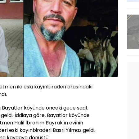
tmen ile eski kayınbiraderi arasındaki
dı.
lı Bayatlar köyünde önceki gece saat
geldi. İddiaya göre, Bayatlar köyünde
men Halil İbrahim Bayrak'ın evinin
ri eski kayınbiraderi Basri Yılmaz geldi.
ışma kavgaya dönüştü.