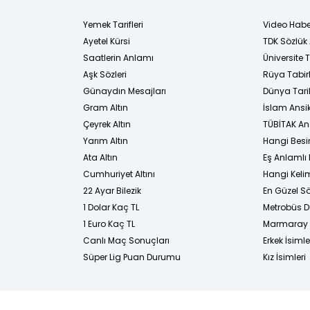
Yemek Tarifleri
Video Habe
Ayetel Kürsi
TDK Sözlük
i
Saatlerin Anlamı
Üniversite
Aşk Sözleri
Rüya Tabirl
Günaydın Mesajları
Dünya Tarih
Gram Altın
İslam Ansi
Çeyrek Altın
TÜBİTAK An
Yarım Altın
Hangi Besi
Ata Altın
Eş Anlamlı 
Cumhuriyet Altını
Hangi Kelim
22 Ayar Bilezik
En Güzel Sö
1 Dolar Kaç TL
Metrobüs D
1 Euro Kaç TL
Marmaray D
Canlı Maç Sonuçları
Erkek İsimle
Süper Lig Puan Durumu
Kız İsimleri