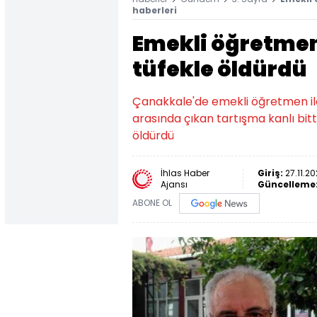
haberleri
Emekli öğretmen
tüfekle öldürdü
Çanakkale'de emekli öğretmen ile
arasında çıkan tartışma kanlı bitt
öldürdü
İhlas Haber
Giriş:
27.11.20
Ajansı
Güncelleme
ABONE OL