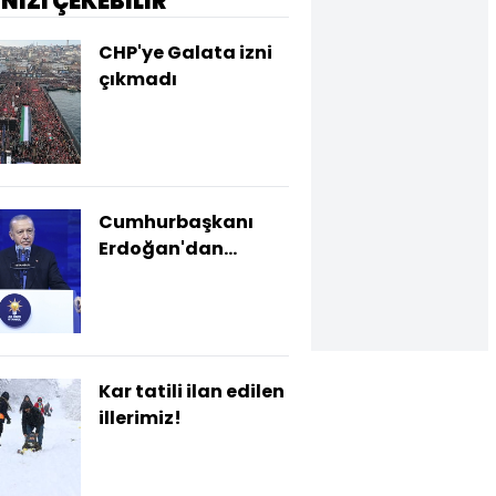
İNİZİ ÇEKEBİLİR
CHP'ye Galata izni
çıkmadı
Cumhurbaşkanı
Erdoğan'dan
açıklamalar
Kar tatili ilan edilen
illerimiz!