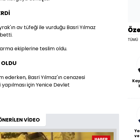
ERDİ
rak'ın av tüfeği ile vurduğu Basri Yılmaz
Öze
betti.
TÜMÜ
darma ekiplerine teslim oldu.
 OLDU
am ederken, Basri Yılmaz'ın cenazesi
Kay
i yapılması için Yenice Devlet
De
haf
a
bl
ÖNERİLEN VİDEO
Ye
ve