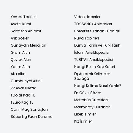
Yemek Tarifleri
Video Haberler
Ayetel Kürsi
TDK Sözlük Anlamları
Saatlerin Anlamı
Üniversite Taban Puanları
Aşk Sözleri
Rüya Tabirleri
Günaydın Mesajları
Dünya Tarihi ve Türk Tarihi
Gram Altın
İslam Ansiklopedisi
Çeyrek Altın
TÜBİTAK Ansiklopedisi
Yarım Altın
Hangi Besin Kaç Kalori
Ata Altın
Eş Anlamlı Kelimeler
Sözlüğü
Cumhuriyet Altını
Hangi Kelime Nasıl Yazılır?
22 Ayar Bilezik
En Güzel Sözler
1 Dolar Kaç TL
Metrobüs Durakları
1 Euro Kaç TL
Marmaray Durakları
Canlı Maç Sonuçları
Erkek İsimleri
Süper Lig Puan Durumu
Kız İsimleri