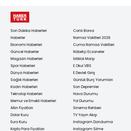
Son Dakika Haberleri
Canlı Borsa
Haberler
Namaz Vakitleri 2026
Ekonomi Haberleri
Cuma Namazı Vakitleri
Güncel Haberler
Nöbetçi Eczaneler
Magazin Haberleri
İstiklal Marşı
Spor Haberleri
E Okul VBS
Dünya Haberleri
E Devlet Giriş
Sağlık Haberleri
Günlük Burç Yorumları
Kadın Haberleri
Son Depremler
Teknoloji Haberleri
Hava Durumu
Memur ve Emekli Haberleri
Yol Durumu
Altın Fiyatları
Sinema Rehberi
Dolar Kuru
TV Yayın Akışı
Euro Kuru
Instagram Dondurma
Kripto Para Fiyatları
Instagram Silme