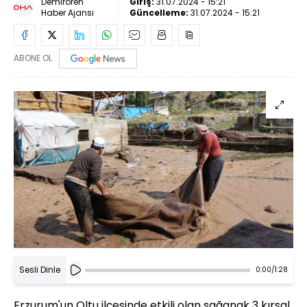
Demirören
Giriş:
31.07.2024 - 15:21
Haber Ajansı
Güncelleme:
31.07.2024 - 15:21
ABONE OL
Sesli Dinle
0:00
/
1:28
Erzurum'un Oltu ilçesinde etkili olan sağanak 3 kırsal