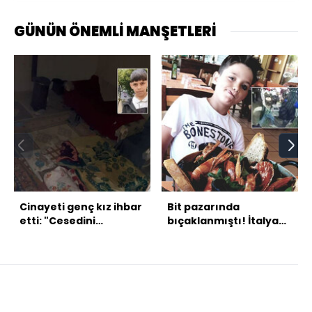
GÜNÜN ÖNEMLİ MANŞETLERİ
Cinayeti genç kız ihbar
Bit pazarında
etti: "Cesedini
bıçaklanmıştı! İtalyan
bölecekler!"
şefin oğlu öldü!