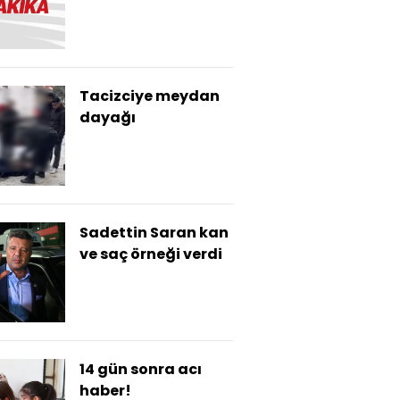
için yakalama
kararı
Tacizciye meydan
dayağı
Sadettin Saran kan
ve saç örneği verdi
14 gün sonra acı
haber!