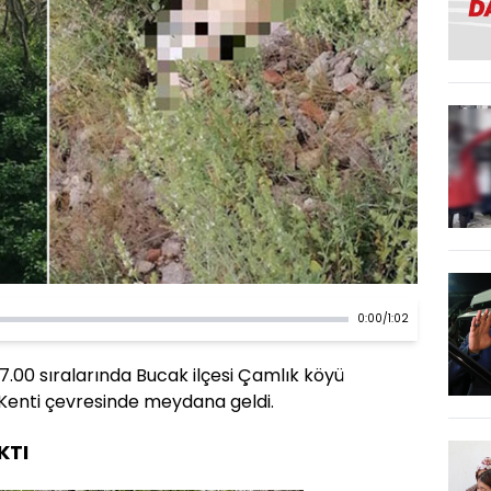
0:00
/
1:02
17.00 sıralarında Bucak ilçesi Çamlık köyü
 Kenti çevresinde meydana geldi.
KTI