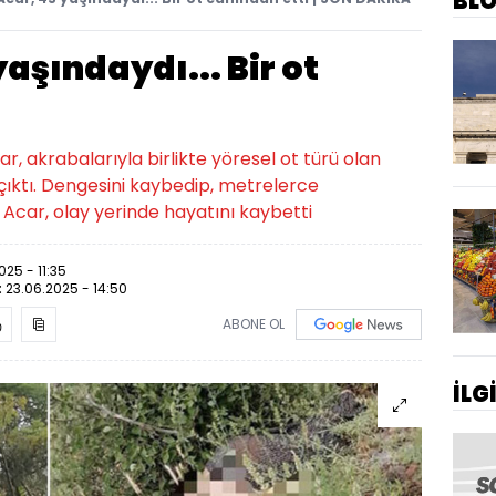
BL
aşındaydı... Bir ot
, akrabalarıyla birlikte yöresel ot türü olan
a çıktı. Dengesini kaybedip, metrelerce
 Acar, olay yerinde hayatını kaybetti
025 - 11:35
:
23.06.2025 - 14:50
ABONE OL
İLG