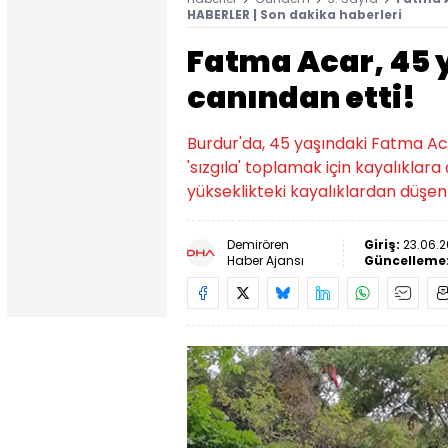
HABERLER | Son dakika haberleri
Fatma Acar, 45 y
canından etti!
Burdur'da, 45 yaşındaki Fatma Acar
'sızgıla' toplamak için kayalıklar
yükseklikteki kayalıklardan düşen
Demirören
Giriş:
23.06.2
Haber Ajansı
Güncelleme