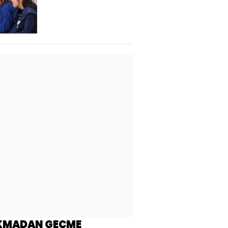
KMADAN GEÇME