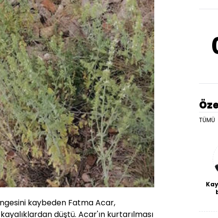
Öze
TÜMÜ
Kay
De
ngesini kaybeden Fatma Acar,
haf
kayalıklardan düştü. Acar'ın kurtarılması
a