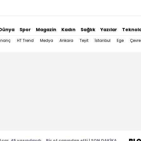
Dünya
Spor
Magazin
Kadın
Sağlık
Yazılar
Teknolo
İnanç
HT Trend
Medya
Ankara
Teyit
İstanbul
Ege
Çevre
car, 45 yaşındaydı... Bir ot canından etti | SON DAKİKA