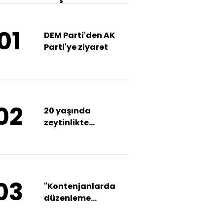
01
DEM Parti'den AK
Parti'ye ziyaret
02
20 yaşında
zeytinlikte
katledildi! İstenen
ceza belli oldu!
03
"Kontenjanlarda
düzenleme
yapılacak"