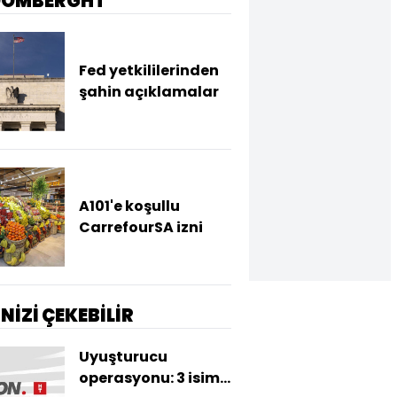
OOMBERGHT
Fed yetkililerinden
şahin açıklamalar
A101'e koşullu
CarrefourSA izni
İNİZİ ÇEKEBİLİR
Uyuşturucu
operasyonu: 3 isim