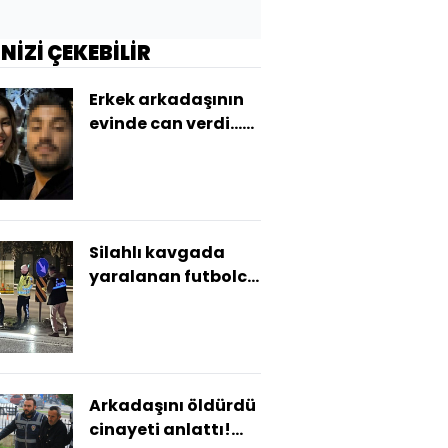
İNİZİ ÇEKEBİLİR
Erkek arkadaşının
evinde can verdi...
Gamze neden öldü?
Silahlı kavgada
yaralanan futbolcu
öldü!
Arkadaşını öldürdü
cinayeti anlattı!