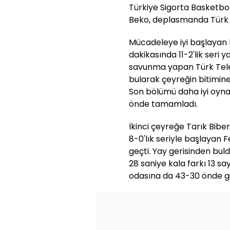
Türkiye Sigorta Basketbol
Beko, deplasmanda Türk 
Mücadeleye iyi başlayan 
dakikasında 11-2'lik seri 
savunma yapan Türk Tele
bularak çeyreğin bitimine 
Son bölümü daha iyi oyna
önde tamamladı.
İkinci çeyreğe Tarık Biber
8-0'lık seriyle başlayan 
geçti. Yay gerisinden bul
28 saniye kala farkı 13 sa
odasına da 43-30 önde git