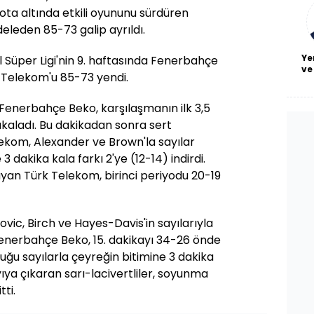
bl
 Pota altında etkili oyununu sürdüren
leden 85-73 galip ayrıldı.
Ye
 Süper Ligi'nin 9. haftasında Fenerbahçe
ve
Telekom'u 85-73 yendi.
Fenerbahçe Beko, karşılaşmanın ilk 3,5
yakaladı. Bu dakikadan sonra sert
kom, Alexander ve Brown'la sayılar
3 dakika kala farkı 2'ye (12-14) indirdi.
yan Türk Telekom, birinci periyodu 20-19
ovic, Birch ve Hayes-Davis'in sayılarıyla
Fenerbahçe Beko, 15. dakikayı 34-26 önde
duğu sayılarla çeyreğin bitimine 3 dakika
yıya çıkaran sarı-lacivertliler, soyunma
ti.