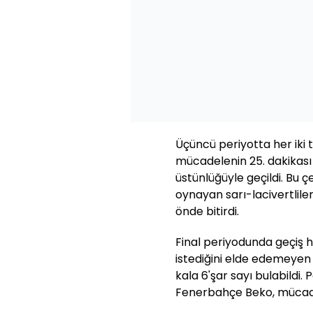
Üçüncü periyotta her iki t
mücadelenin 25. dakikas
üstünlüğüyle geçildi. Bu 
oynayan sarı-lacivertlile
önde bitirdi.
Final periyodunda geçiş 
istediğini elde edemeyen 
kala 6'şar sayı bulabildi.
Fenerbahçe Beko, mücade