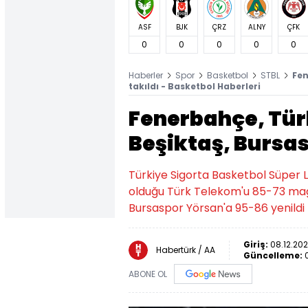
ASF
BJK
ÇRZ
ALNY
ÇFK
0
0
0
0
0
Haberler
Spor
Basketbol
STBL
Fen
takıldı - Basketbol Haberleri
Fenerbahçe, Tür
Beşiktaş, Bursas
Türkiye Sigorta Basketbol Süper L
olduğu Türk Telekom'u 85-73 mağ
Bursaspor Yörsan'a 95-86 yenildi
Giriş:
08.12.202
Habertürk / AA
Güncelleme:
ABONE OL