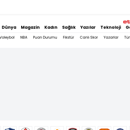
Dünya
Magazin
Kadın
Sağlık
Yazılar
Teknoloji
G
Voleybol
NBA
Puan Durumu
Fikstür
Canlı Skor
Yazarlar
Tü