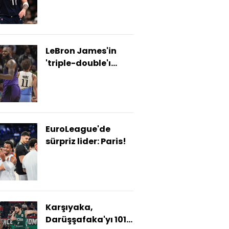
LeBron James'in
'triple-double'ı
yetmedi!
EuroLeague'de
sürpriz lider: Paris!
Karşıyaka,
Darüşşafaka'yı 101