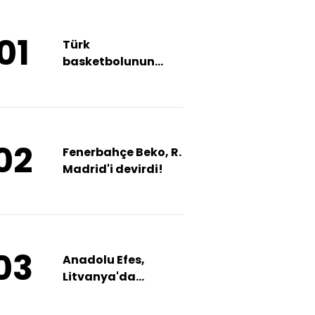
01
Türk
basketbolunun
kalesi: BGM
02
Fenerbahçe Beko, R.
Madrid'i devirdi!
03
Anadolu Efes,
Litvanya'da
mağlup!