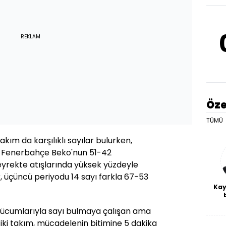
REKLAM
Öze
TÜMÜ
akım da karşılıklı sayılar bulurken,
ı Fenerbahçe Beko'nun 51-42
çeyrekte atışlarında yüksek yüzdeyle
r, üçüncü periyodu 14 sayı farkla 67-53
Kay
De
hücumlarıyla sayı bulmaya çalışan ama
haf
a
iki takım, mücadelenin bitimine 5 dakika