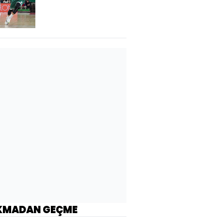
sayıyla geçti!
KMADAN GEÇME