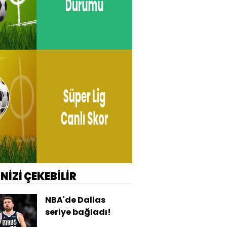
İNİZİ ÇEKEBİLİR
NBA'de Dallas
seriye bağladı!