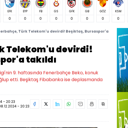
EFK
EYP
FB
GS
GFK
GB
GÖZ
KSM
0
0
0
0
0
0
0
0
erbahçe, Türk Telekom'u devirdi! Beşiktaş, Bursaspor'a
k Telekom'u devirdi!
por'a takıldı
igi'nin 9. haftasında Fenerbahçe Beko, konuk
lup etti. Beşiktaş Fibabanka ise deplasmanda
4 - 20:23
08.12.2024 - 20:23