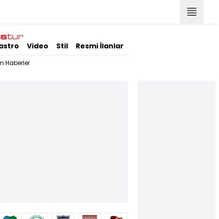
astro
Video
Stil
Resmi İlanlar
m Haberler