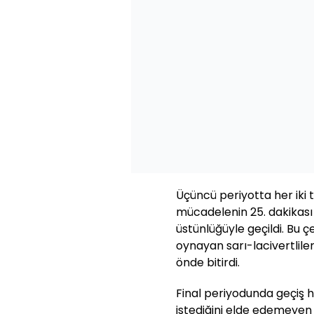
Üçüncü periyotta her iki t
mücadelenin 25. dakikas
üstünlüğüyle geçildi. Bu 
oynayan sarı-lacivertlile
önde bitirdi.
Final periyodunda geçiş 
istediğini elde edemeyen 