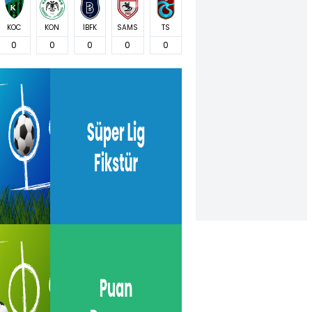
KOC
KON
İBFK
SAMS
TS
0
0
0
0
0