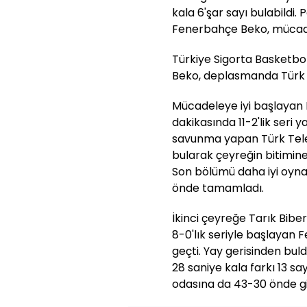
kala 6'şar sayı bulabildi.
Fenerbahçe Beko, mücade
Türkiye Sigorta Basketbol
Beko, deplasmanda Türk 
Mücadeleye iyi başlayan 
dakikasında 11-2'lik seri 
savunma yapan Türk Tele
bularak çeyreğin bitimine 
Son bölümü daha iyi oyna
önde tamamladı.
İkinci çeyreğe Tarık Biber
8-0'lık seriyle başlayan 
geçti. Yay gerisinden bul
28 saniye kala farkı 13 sa
odasına da 43-30 önde git