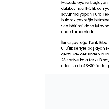
Mücadeleye iyi başlayan 
dakikasında 11-2'lik seri 
savunma yapan Türk Tele
bularak çeyreğin bitimine 
Son bölümü daha iyi oyna
önde tamamladı.
İkinci çeyreğe Tarık Biber
8-0'lık seriyle başlayan 
geçti. Yay gerisinden bul
28 saniye kala farkı 13 sa
odasına da 43-30 önde git