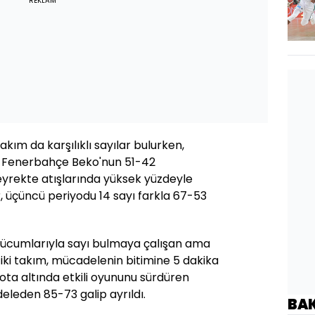
REKLAM
akım da karşılıklı sayılar bulurken,
ı Fenerbahçe Beko'nun 51-42
çeyrekte atışlarında yüksek yüzdeyle
r, üçüncü periyodu 14 sayı farkla 67-53
hücumlarıyla sayı bulmaya çalışan ama
iki takım, mücadelenin bitimine 5 dakika
 Pota altında etkili oyununu sürdüren
leden 85-73 galip ayrıldı.
BA