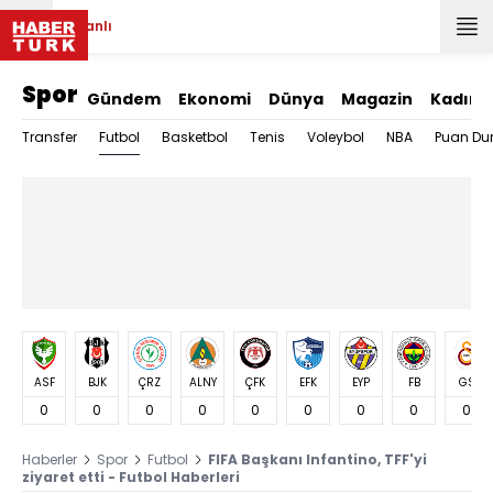
Canlı
Spor
Gündem
Ekonomi
Dünya
Magazin
Kadın
Futbol
Transfer
Basketbol
Tenis
Voleybol
NBA
Puan Du
ASF
BJK
ÇRZ
ALNY
ÇFK
EFK
EYP
FB
GS
0
0
0
0
0
0
0
0
0
Haberler
Spor
Futbol
FIFA Başkanı Infantino, TFF'yi
ziyaret etti - Futbol Haberleri