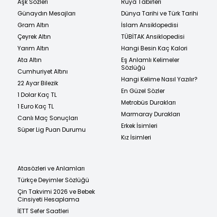
Aşk Sözleri
Rüya Tabirleri
Günaydın Mesajları
Dünya Tarihi ve Türk Tarihi
Gram Altın
İslam Ansiklopedisi
Çeyrek Altın
TÜBİTAK Ansiklopedisi
Yarım Altın
Hangi Besin Kaç Kalori
Ata Altın
Eş Anlamlı Kelimeler
Sözlüğü
Cumhuriyet Altını
Hangi Kelime Nasıl Yazılır?
22 Ayar Bilezik
En Güzel Sözler
1 Dolar Kaç TL
Metrobüs Durakları
1 Euro Kaç TL
Marmaray Durakları
Canlı Maç Sonuçları
Erkek İsimleri
Süper Lig Puan Durumu
Kız İsimleri
Atasözleri ve Anlamları
Türkçe Deyimler Sözlüğü
Çin Takvimi 2026 ve Bebek
Cinsiyeti Hesaplama
İETT Sefer Saatleri