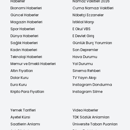
Haberler
Namaz Vakitleri 2026
Ekonomi Haberleri
Cuma Namazı Vakitleri
Güncel Haberler
Nöbetçi Eczaneler
Magazin Haberleri
İstiklal Marşı
Spor Haberleri
E Okul VBS
Dünya Haberleri
E Devlet Giriş
Sağlık Haberleri
Günlük Burç Yorumları
Kadın Haberleri
Son Depremler
Teknoloji Haberleri
Hava Durumu
Memur ve Emekli Haberleri
Yol Durumu
Altın Fiyatları
Sinema Rehberi
Dolar Kuru
TV Yayın Akışı
Euro Kuru
Instagram Dondurma
Kripto Para Fiyatları
Instagram Silme
Yemek Tarifleri
Video Haberler
Ayetel Kürsi
TDK Sözlük Anlamları
Saatlerin Anlamı
Üniversite Taban Puanları