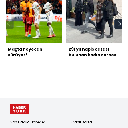
Maçta heyecan
291 yıl hapis cezası
sürüyor!
bulunan kadın serbest
bırakıldı
Son Dakika Haberleri
Canlı Borsa