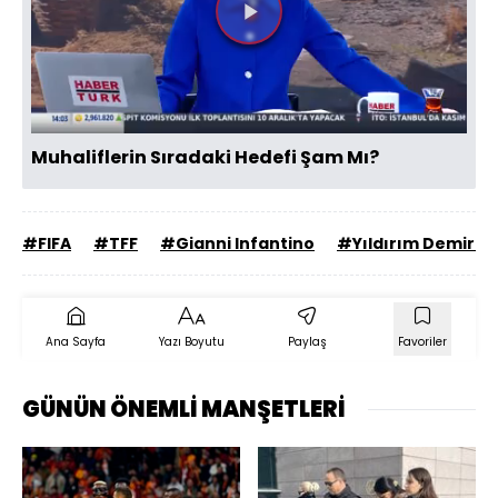
Videoyu
Oynat
Muhaliflerin Sıradaki Hedefi Şam Mı?
#FIFA
#TFF
#Gianni Infantino
#Yıldırım Demirör
Ana Sayfa
Yazı Boyutu
Paylaş
Favoriler
GÜNÜN ÖNEMLİ MANŞETLERİ